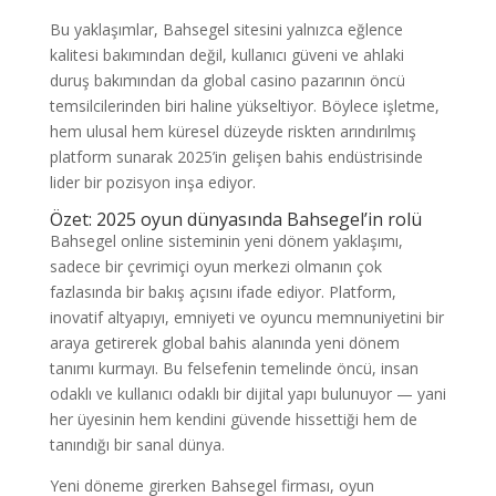
Bu yaklaşımlar, Bahsegel sitesini yalnızca eğlence
kalitesi bakımından değil, kullanıcı güveni ve ahlaki
duruş bakımından da global casino pazarının öncü
temsilcilerinden biri haline yükseltiyor. Böylece işletme,
hem ulusal hem küresel düzeyde riskten arındırılmış
platform sunarak 2025’in gelişen bahis endüstrisinde
lider bir pozisyon inşa ediyor.
Özet: 2025 oyun dünyasında Bahsegel’in rolü
Bahsegel online sisteminin yeni dönem yaklaşımı,
sadece bir çevrimiçi oyun merkezi olmanın çok
fazlasında bir bakış açısını ifade ediyor. Platform,
inovatif altyapıyı, emniyeti ve oyuncu memnuniyetini bir
araya getirerek global bahis alanında yeni dönem
tanımı kurmayı. Bu felsefenin temelinde öncü, insan
odaklı ve kullanıcı odaklı bir dijital yapı bulunuyor — yani
her üyesinin hem kendini güvende hissettiği hem de
tanındığı bir sanal dünya.
Yeni döneme girerken Bahsegel firması, oyun