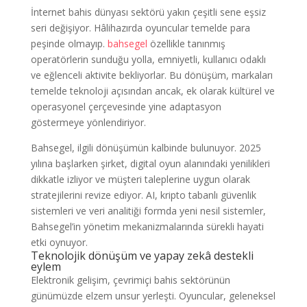
İnternet bahis dünyası sektörü yakın çeşitli sene eşsiz
seri değişiyor. Hâlihazırda oyuncular temelde para
peşinde olmayıp.
bahsegel
özellikle tanınmış
operatörlerin sunduğu yolla, emniyetli, kullanıcı odaklı
ve eğlenceli aktivite bekliyorlar. Bu dönüşüm, markaları
temelde teknoloji açısından ancak, ek olarak kültürel ve
operasyonel çerçevesinde yine adaptasyon
göstermeye yönlendiriyor.
Bahsegel, ilgili dönüşümün kalbinde bulunuyor. 2025
yılına başlarken şirket, digital oyun alanındaki yenilikleri
dikkatle izliyor ve müşteri taleplerine uygun olarak
stratejilerini revize ediyor. AI, kripto tabanlı güvenlik
sistemleri ve veri analitiği formda yeni nesil sistemler,
Bahsegel’in yönetim mekanizmalarında sürekli hayati
etki oynuyor.
Teknolojik dönüşüm ve yapay zekâ destekli
eylem
Elektronik gelişim, çevrimiçi bahis sektörünün
günümüzde elzem unsur yerleşti. Oyuncular, geleneksel