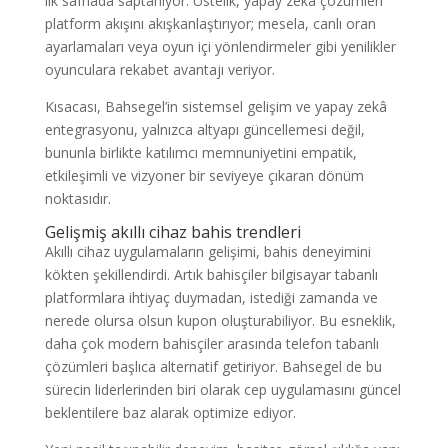
ilk safhada saptanıyor. Üstelik, yapay zekâ çözümleri
platform akışını akışkanlaştırıyor; mesela, canlı oran
ayarlamaları veya oyun içi yönlendirmeler gibi yenilikler
oyunculara rekabet avantajı veriyor.
Kısacası, Bahsegel’in sistemsel gelişim ve yapay zekâ
entegrasyonu, yalnızca altyapı güncellemesi değil,
bununla birlikte katılımcı memnuniyetini empatik,
etkileşimli ve vizyoner bir seviyeye çıkaran dönüm
noktasıdır.
Gelişmiş akıllı cihaz bahis trendleri
Akıllı cihaz uygulamaların gelişimi, bahis deneyimini
kökten şekillendirdi. Artık bahisçiler bilgisayar tabanlı
platformlara ihtiyaç duymadan, istediği zamanda ve
nerede olursa olsun kupon oluşturabiliyor. Bu esneklik,
daha çok modern bahisçiler arasında telefon tabanlı
çözümleri başlıca alternatif getiriyor. Bahsegel de bu
sürecin liderlerinden biri olarak cep uygulamasını güncel
beklentilere baz alarak optimize ediyor.