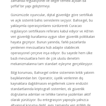
zamanda regülasyonel ve değer temelli açıdan da
şeffaf bir yapı geliştirmeyi.
Günümüzde oyuncular, dijital güvenliğe göre sertifikalı
ve açık sistemli bahis servislerini seçiyor. Bahsegel, bu
yaklaşımla operasyonlarını sürdürerek Curacao
regülasyon sertifikasını referans kabul ediyor ve AB’nin
veri güvenliği kurallarına uygun siber güvenlik politikaları
hayata geçiriyor. Bunun yanında, farklı pazarlarda
yenilenen mevzuatlara hızlı adapte olabilecek
operasyonel çerçeve inşa ediyor. Bu sayede hem ülke
bazlı mevzuatlara hem de çok uluslu denetim
mekanizmalarına tam standart eşleşme gerçekleşiyor.
Bilgi koruması, Bahsegel online sisteminin kritik yatırım
başlıklarından biri. Operatör, üyelik verilerinin dış
kaynaklara dağıtılmasını engellemek üzere endüstri
standartlarında kriptografi sistemleri, ek güvenlik
doğrulama adımları ve tehlike tanıma yazılımları aktif
olarak yürütüyor. Bu entegrasyon yapısıyla yalnızca
altyapısal koruma değil, aynı zamanda veri gizliliği de