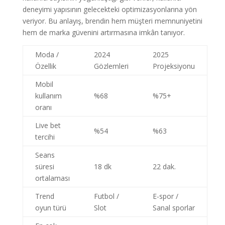
deneyimi yapısının gelecekteki optimizasyonlarına yön
veriyor. Bu anlayış, brendin hem müşteri memnuniyetini
hem de marka güvenini artırmasına imkân tanıyor.
Moda /
2024
2025
Özellik
Gözlemleri
Projeksiyonu
Mobil
kullanım
%68
%75+
oranı
Live bet
%54
%63
tercihi
Seans
süresi
18 dk
22 dak.
ortalaması
Trend
Futbol /
E-spor /
oyun türü
Slot
Sanal sporlar