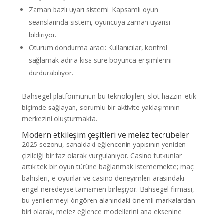
Zaman bazlı uyarı sistemi: Kapsamlı oyun
seanslarında sistem, oyuncuya zaman uyarısı
bildiriyor.
Oturum dondurma aracı: Kullanıcılar, kontrol
sağlamak adına kısa süre boyunca erişimlerini
durdurabiliyor.
Bahsegel platformunun bu teknolojileri, slot hazzını etik
biçimde sağlayan, sorumlu bir aktivite yaklaşımının
merkezini oluşturmakta.
Modern etkileşim çeşitleri ve melez tecrübeler
2025 sezonu, sanaldaki eğlencenin yapısının yeniden
çizildiği bir faz olarak vurgulanıyor. Casino tutkunları
artık tek bir oyun türüne bağlanmak istememekte; maç
bahisleri, e-oyunlar ve casino deneyimleri arasındaki
engel neredeyse tamamen birleşiyor. Bahsegel firması,
bu yenilenmeyi öngören alanındaki önemli markalardan
biri olarak, melez eğlence modellerini ana eksenine