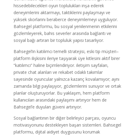
hissedebilecekleri oyun toplulukları inşa ederek
deneyimlerini aktarmayı, taktiklerini paylaşmayı ve
yüksek skorlarını beraberce deneyimlemeyi uyguluyor.
Bahsegel platformu, bu sosyal yenilenmenin etkilerini
gözlemleyerek, bahis severler arasında bağlantı ve
sosyal bağı artıran bir topluluk yapısı tasarlıyor.
Bahsegel’in katılımcı temelli stratejisi, eski tip müşteri–
platform ilişkisini ileriye taşıyarak üye kitlesini aktif birer
“katılımcı” haline biçimlendiriyor. iletişim sayfaları,
private chat alanları ve rekabet odaklı takımlar
sayesinde oyuncular yalnızca kazanç kovalamıyor; aynı
zamanda bilgi paylaşıyor, gözlemlerini sunuyor ve ortak
planlar oluşturuyorlar. Bu yaklaşım, hem platform
kullanıcıları arasındaki paylaşımı artırıyor hem de
Bahsegel’e duyulan güveni artırıyor.
Sosyal bağlantının bir diğer belirleyici parçası, oyuncu
motivasyonunu destekleyen başarı sistemleri. Bahsegel
platformu, dijital aidiyet duygusunu korumak