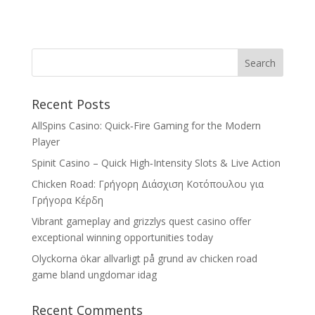
Recent Posts
AllSpins Casino: Quick‑Fire Gaming for the Modern
Player
Spinit Casino – Quick High‑Intensity Slots & Live Action
Chicken Road: Γρήγορη Διάσχιση Κοτόπουλου για
Γρήγορα Κέρδη
Vibrant gameplay and grizzlys quest casino offer
exceptional winning opportunities today
Olyckorna ökar allvarligt på grund av chicken road
game bland ungdomar idag
Recent Comments