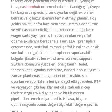
tasarımlanan paketlerin esasını özetler. Bu yaklaşım
tarzı,
casinomhub
ortamında da kanıtlandığı gibi, üyeye
tek başına cezp edici promosyonlar değil, ek olarak
belirlilik ve iç huzur izlenimi temin etmeyi planlar. Hoş
geldin paketi, hafta bazlı yenileme, ücretsiz döndürme
ve VIP cashback niteliğinde paketlerin mantığı; kesin
wager şartı, yayınlanmış limit üst sınırları ve şeffaf
ödeme akışlarıyla beraber ele alınır. EEAT prensipleri
çerçevesinde, sertifikalı mimari, şeffaf kurallar ve hakiki
son kullanıcı içgörülerinden toplanan raporlanabilir
bulgular (tasdik edilen withdrawal süreleri, support
SLA’leri, dönüşüm yüzdeleri) öne çıkarılır. Hedef,
“hemen katıl” içgüdüsünden öte, isabetli bonus uyumu-
zaman planlaması denge setini oturtmaktır. slot
oyunları ve spor tahminleri için özgül etki yüzdeleri, RTP
ve varyasyon gibi başlıklar net dille izah edilir; cep
üyelere özgü PWA duyuruları ve bir tık yatırım
pipeline’ları temelce işaret edilir. Hülasa, bilgece
optimizasyonla bonus değeri ölçülebilir değere çevrilir.