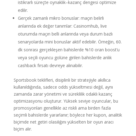
istikrarlı süreçte oynaklık–kazanç dengesi optimize
edilir.
Gerçek zamanlı mikro bonuslar: maçın belirli
anlarında ek değer tanımlar: Casinomhub, live
oturumda maçın belli anlarında veya durum bazlı
senaryolarda mini bonuslar aktif edebilir. Örneğin, 60.
dk sonrası gerçekleşen bahislerde %10 oran boost’u
veya seçili oyuncu golüne girilen bahislerde anlık
cashback fırsatı devreye alınabilir.
Sportsbook teklifleri, disiplinli bir stratejiyle akıllıca
kullanıldığında, sadece odds yükseltmesi değil, aynı
zamanda zarar yönetimi ve süreklilik odaklı kazanç
optimizasyonu oluşturur. Yüksek seviye oyuncular, bu
promosyonları genellikle az riskli ama birden fazla
seçimli bahislerde yararlanır; böylece her kupon, analitik
biçimde net getiri olasılığını yükselten bir oyun aracı
biçim alır.