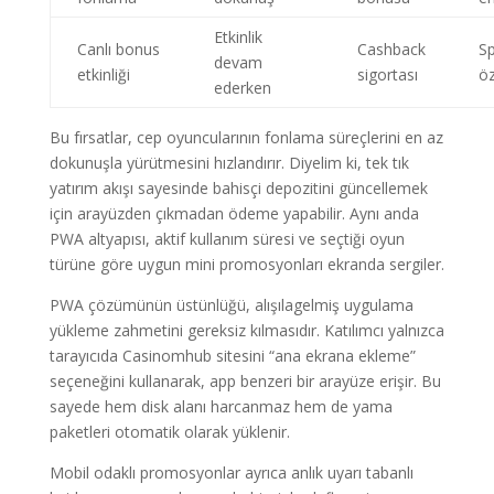
Etkinlik
Canlı bonus
Cashback
S
devam
etkinliği
sigortası
öz
ederken
Bu fırsatlar, cep oyuncularının fonlama süreçlerini en az
dokunuşla yürütmesini hızlandırır. Diyelim ki, tek tık
yatırım akışı sayesinde bahisçi depozitini güncellemek
için arayüzden çıkmadan ödeme yapabilir. Aynı anda
PWA altyapısı, aktif kullanım süresi ve seçtiği oyun
türüne göre uygun mini promosyonları ekranda sergiler.
PWA çözümünün üstünlüğü, alışılagelmiş uygulama
yükleme zahmetini gereksiz kılmasıdır. Katılımcı yalnızca
tarayıcıda Casinomhub sitesini “ana ekrana ekleme”
seçeneğini kullanarak, app benzeri bir arayüze erişir. Bu
sayede hem disk alanı harcanmaz hem de yama
paketleri otomatik olarak yüklenir.
Mobil odaklı promosyonlar ayrıca anlık uyarı tabanlı