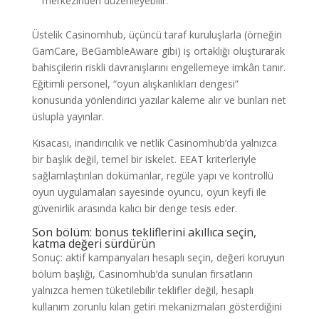
merkezinden düzenleyebilir.
Üstelik Casinomhub, üçüncü taraf kuruluşlarla (örneğin
GamCare, BeGambleAware gibi) iş ortaklığı oluşturarak
bahisçilerin riskli davranışlarını engellemeye imkân tanır.
Eğitimli personel, “oyun alışkanlıkları dengesi”
konusunda yönlendirici yazılar kaleme alır ve bunları net
üslupla yayınlar.
Kısacası, inandırıcılık ve netlik Casinomhub’da yalnızca
bir başlık değil, temel bir iskelet. EEAT kriterleriyle
sağlamlaştırılan dokümanlar, regüle yapı ve kontrollü
oyun uygulamaları sayesinde oyuncu, oyun keyfi ile
güvenirlik arasında kalıcı bir denge tesis eder.
Son bölüm: bonus tekliflerini akıllıca seçin,
katma değeri sürdürün
Sonuç: aktif kampanyaları hesaplı seçin, değeri koruyun
bölüm başlığı, Casinomhub’da sunulan fırsatların
yalnızca hemen tüketilebilir teklifler değil, hesaplı
kullanım zorunlu kılan getiri mekanizmaları gösterdiğini