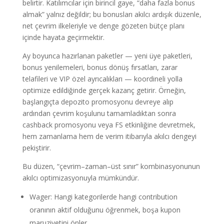
belirtir. Katılımcılar için birincil gaye, “daha fazla bonus
almak” yalnız değildir; bu bonusları akılcı ardışık düzenle,
net çevrim ilkeleriyle ve denge gözeten bütçe planı
içinde hayata geçirmektir.
Ay boyunca hazırlanan paketler — yeni üye paketleri,
bonus yenilemeleri, bonus dönüş fırsatları, zarar
telafileri ve VIP özel ayrıcalıkları — koordineli yolla
optimize edildiğinde gerçek kazanç getirir. Örneğin,
başlangıçta depozito promosyonu devreye alıp
ardından çevrim koşulunu tamamladıktan sonra
cashback promosyonu veya FS etkinliğine devretmek,
hem zamanlama hem de verim itibarıyla akılcı dengeyi
pekiştirir.
Bu düzen, “çevrim–zaman–üst sınır” kombinasyonunun
akılcı optimizasyonuyla mümkündür.
Wager: Hangi kategorilerde hangi contribution
oranının aktif olduğunu öğrenmek, boşa kupon
maruziyetini önler.