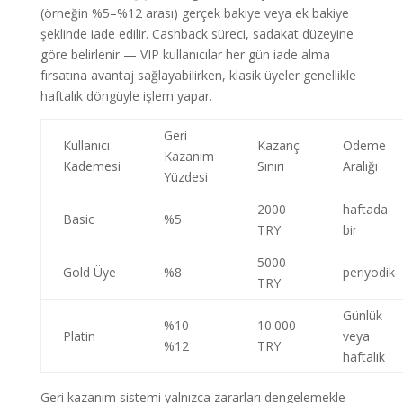
(örneğin %5–%12 arası) gerçek bakiye veya ek bakiye
şeklinde iade edilir. Cashback süreci, sadakat düzeyine
göre belirlenir — VIP kullanıcılar her gün iade alma
fırsatına avantaj sağlayabilirken, klasik üyeler genellikle
haftalık döngüyle işlem yapar.
Geri
Kullanıcı
Kazanç
Ödeme
Kazanım
Kademesi
Sınırı
Aralığı
Yüzdesi
2000
haftada
Basic
%5
TRY
bir
5000
Gold Üye
%8
periyodik
TRY
Günlük
%10–
10.000
Platin
veya
%12
TRY
haftalık
Geri kazanım sistemi yalnızca zararları dengelemekle