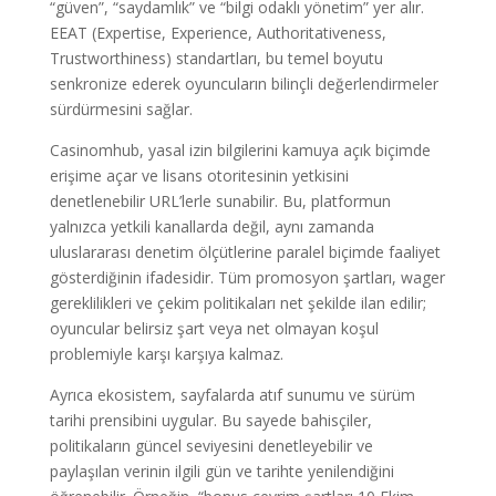
“güven”, “saydamlık” ve “bilgi odaklı yönetim” yer alır.
EEAT (Expertise, Experience, Authoritativeness,
Trustworthiness) standartları, bu temel boyutu
senkronize ederek oyuncuların bilinçli değerlendirmeler
sürdürmesini sağlar.
Casinomhub, yasal izin bilgilerini kamuya açık biçimde
erişime açar ve lisans otoritesinin yetkisini
denetlenebilir URL’lerle sunabilir. Bu, platformun
yalnızca yetkili kanallarda değil, aynı zamanda
uluslararası denetim ölçütlerine paralel biçimde faaliyet
gösterdiğinin ifadesidir. Tüm promosyon şartları, wager
gereklilikleri ve çekim politikaları net şekilde ilan edilir;
oyuncular belirsiz şart veya net olmayan koşul
problemiyle karşı karşıya kalmaz.
Ayrıca ekosistem, sayfalarda atıf sunumu ve sürüm
tarihi prensibini uygular. Bu sayede bahisçiler,
politikaların güncel seviyesini denetleyebilir ve
paylaşılan verinin ilgili gün ve tarihte yenilendiğini