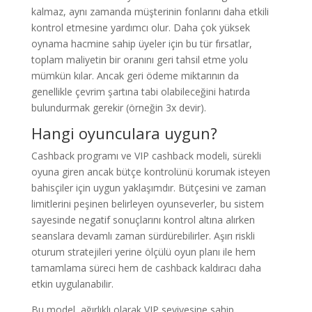
kalmaz, aynı zamanda müşterinin fonlarını daha etkili
kontrol etmesine yardımcı olur. Daha çok yüksek
oynama hacmine sahip üyeler için bu tür fırsatlar,
toplam maliyetin bir oranını geri tahsil etme yolu
mümkün kılar. Ancak geri ödeme miktarının da
genellikle çevrim şartına tabi olabileceğini hatırda
bulundurmak gerekir (örneğin 3x devir).
Hangi oyunculara uygun?
Cashback programı ve VIP cashback modeli, sürekli
oyuna giren ancak bütçe kontrolünü korumak isteyen
bahisçiler için uygun yaklaşımdır. Bütçesini ve zaman
limitlerini peşinen belirleyen oyunseverler, bu sistem
sayesinde negatif sonuçlarını kontrol altına alırken
seanslara devamlı zaman sürdürebilirler. Aşırı riskli
oturum stratejileri yerine ölçülü oyun planı ile hem
tamamlama süreci hem de cashback kaldıracı daha
etkin uygulanabilir.
Bu model, ağırlıklı olarak VIP seviyesine sahip