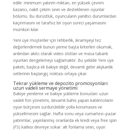
edilir: minimum yatırım miktarı, en yüksek çevrim
kazancı, nakit çekim sınırı ve desteklenen oyunlar
bölümü. Bu dürüstlük, oyuncuların yanıltıcı durumlardan
kaçınmasını ve tarafsız bir oyun süreci yaşamasını
mümkün kılar.
Yeni üye müşteriler için rehberlik, ikramiyeyi tez
değerlendirmek bunun yerine başta kriterleri okumak,
ardından akılcı olarak video slotları ve masa tabanlı
oyunları dengelemeyi sağlamaktır. Bu şekilde Yeni üye
paketi, başlıca ek bakiye değil, devamlı getiri alışkanlık
setlerinin başlangıç noktası ortaya çıkar.
Tekrar yükleme ve depozito promosyonları:
uzun vadeli sermaye yönetimi
Bakiye yenileme ve bakiye yükleme bonusları: uzun
vadeli fon yönetimi, devamlı bahis yapan katılımcıların
oyun bütçesini sürdürülebilir yolla korumasını ve
yükseltmesini sağlar. Hafta sonu veya cumartesi–pazar
yatırımlar, yayınlanmış oranlarda ek kredi veya free spin
(FS) katkısı devreye sokar. alt fonlama sınırı, oyun