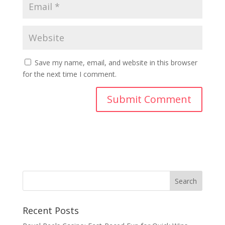
Save my name, email, and website in this browser
for the next time I comment.
Recent Posts