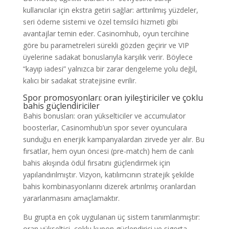
kullanıcılar için ekstra getiri sağlar: arttırılmış yüzdeler,
seri ödeme sistemi ve özel temsilci hizmeti gibi
avantajlar temin eder. Casinomhub, oyun tercihine
göre bu parametreleri sürekli gözden geçirir ve VIP
üyelerine sadakat bonuslarıyla karşılık verir. Böylece
“kayıp iadesi” yalnızca bir zarar dengeleme yolu değil,
kalıcı bir sadakat stratejisine evrilir.
Spor promosyonları: oran iyileştiriciler ve çoklu
bahis güçlendiriciler
Bahis bonusları: oran yükselticiler ve accumulator
boosterlar, Casinomhub’un spor sever oyunculara
sunduğu en enerjik kampanyalardan zirvede yer alır. Bu
fırsatlar, hem oyun öncesi (pre-match) hem de canlı
bahis akışında ödül fırsatını güçlendirmek için
yapılandırılmıştır. Vizyon, katılımcının stratejik şekilde
bahis kombinasyonlarını dizerek artırılmış oranlardan
yararlanmasını amaçlamaktır.
Bu grupta en çok uygulanan üç sistem tanımlanmıştır:
oran yükseltici, çoklu kupon güçlendirici ve sigorta