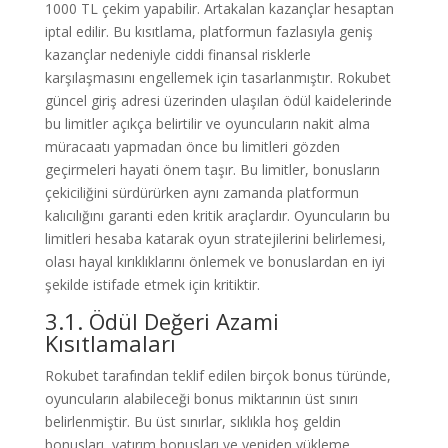
1000 TL çekim yapabilir. Artakalan kazançlar hesaptan
iptal edilir. Bu kısıtlama, platformun fazlasıyla geniş
kazançlar nedeniyle ciddi finansal risklerle
karşılaşmasını engellemek için tasarlanmıştır. Rokubet
güncel giriş adresi üzerinden ulaşılan ödül kaidelerinde
bu limitler açıkça belirtilir ve oyuncuların nakit alma
müracaatı yapmadan önce bu limitleri gözden
geçirmeleri hayati önem taşır. Bu limitler, bonusların
çekiciliğini sürdürürken aynı zamanda platformun
kalıcılığını garanti eden kritik araçlardır. Oyuncuların bu
limitleri hesaba katarak oyun stratejilerini belirlemesi,
olası hayal kırıklıklarını önlemek ve bonuslardan en iyi
şekilde istifade etmek için kritiktir.
3.1. Ödül Değeri Azami
Kısıtlamaları
Rokubet tarafından teklif edilen birçok bonus türünde,
oyuncuların alabileceği bonus miktarının üst sınırı
belirlenmiştir. Bu üst sınırlar, sıklıkla hoş geldin
bonusları, yatırım bonusları ve yeniden yükleme