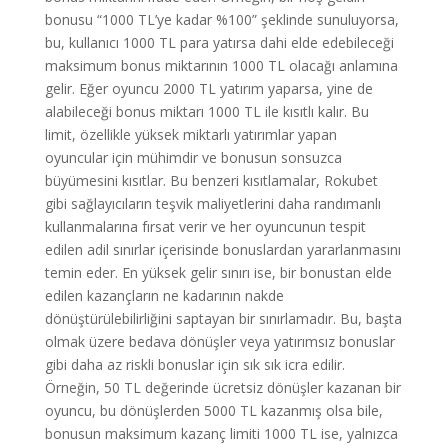
bonusu “1000 TL’ye kadar %100” şeklinde sunuluyorsa,
bu, kullanıcı 1000 TL para yatırsa dahi elde edebileceği
maksimum bonus miktarının 1000 TL olacağı anlamına
gelir. Eğer oyuncu 2000 TL yatırım yaparsa, yine de
alabileceği bonus miktarı 1000 TL ile kısıtlı kalır. Bu
limit, özellikle yüksek miktarlı yatırımlar yapan
oyuncular için mühimdir ve bonusun sonsuzca
büyümesini kısıtlar. Bu benzeri kısıtlamalar, Rokubet
gibi sağlayıcıların teşvik maliyetlerini daha randımanlı
kullanmalarına fırsat verir ve her oyuncunun tespit
edilen adil sınırlar içerisinde bonuslardan yararlanmasını
temin eder. En yüksek gelir sınırı ise, bir bonustan elde
edilen kazançların ne kadarının nakde
dönüştürülebilirliğini saptayan bir sınırlamadır. Bu, başta
olmak üzere bedava dönüşler veya yatırımsız bonuslar
gibi daha az riskli bonuslar için sık sık icra edilir.
Örneğin, 50 TL değerinde ücretsiz dönüşler kazanan bir
oyuncu, bu dönüşlerden 5000 TL kazanmış olsa bile,
bonusun maksimum kazanç limiti 1000 TL ise, yalnızca