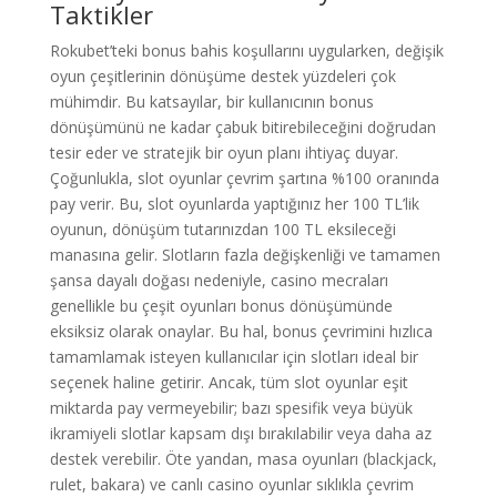
Taktikler
Rokubet’teki bonus bahis koşullarını uygularken, değişik
oyun çeşitlerinin dönüşüme destek yüzdeleri çok
mühimdir. Bu katsayılar, bir kullanıcının bonus
dönüşümünü ne kadar çabuk bitirebileceğini doğrudan
tesir eder ve stratejik bir oyun planı ihtiyaç duyar.
Çoğunlukla, slot oyunlar çevrim şartına %100 oranında
pay verir. Bu, slot oyunlarda yaptığınız her 100 TL’lik
oyunun, dönüşüm tutarınızdan 100 TL eksileceği
manasına gelir. Slotların fazla değişkenliği ve tamamen
şansa dayalı doğası nedeniyle, casino mecraları
genellikle bu çeşit oyunları bonus dönüşümünde
eksiksiz olarak onaylar. Bu hal, bonus çevrimini hızlıca
tamamlamak isteyen kullanıcılar için slotları ideal bir
seçenek haline getirir. Ancak, tüm slot oyunlar eşit
miktarda pay vermeyebilir; bazı spesifik veya büyük
ikramiyeli slotlar kapsam dışı bırakılabilir veya daha az
destek verebilir. Öte yandan, masa oyunları (blackjack,
rulet, bakara) ve canlı casino oyunlar sıklıkla çevrim