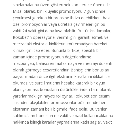
sınırlamalarına özen göstermek son derece önemlidir.
Misal olarak, bir ilk üyelik promosyonu 7 gün içinde
çevrilmesi gereken bir prensibe ihtiva edebilirken, bazı
özel promosyonlar veya ücretsiz çevirmeler için bu
vakit 24 vakit gibi daha kısa olabilir. Bu tür kısıtlamalar,
Rokubet’in operasyonel verimliliğini garanti etmek ve
mecradaki ekstra etkinliklerini mütemadiyen hareketli
kılmak için icap eder. Bununla birlikte, spesifik bir
zaman içinde promosyonun değerlendirme
mecburiyeti, bahisçileri faal olmaya ve mecrayı düzenli
olarak görmeye cesaretlendirir. Bahisçilerin bonusları
başvurmadan önce ilgili ekstranın kurallarını dikkatlice
okuması ve süre limitlerini hesaba katarak bir oyun
planı yapması, bonusların üstünlüklerinden tam olarak
yararlanmak için hayati rol oynar. Rokubet son erişim
linkinden ulaşılabilen promosyonlar bölümünde her
ekstranın zamanı belli biçimde ifade edilir. Bu veriler,
katılımcıların bonusları ne vakit ve nasıl kullanacaklarına
hakkında bilinçli kararlar yapmalarına katkı sağlar. Vakit