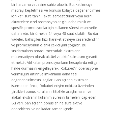
bir harcama vadesine sahip olabilir. Bu, katılımcıya
mecrayı keşfetmesi ve bonusu kolayca değerlendirmesi
için kafi süre tanır. Fakat, serbest turlar veya belirli
aktivitelere özel promosyonlar gibi daha minik ve
spesifik promosyonlar için kullanım süresi ekseriyetle
daha azdır, bir örnekle 24 veya 48 saat olabilir. Bu dar
vadeler, bahisçileri hızlı hareket etmeye cesaretlendirir
ve promosyonun o anki çekiciliğini çoğaltır. Bu
sınırlamaların amacı, mecradaki ekstraların
mütemadiyen olarak aktüel ve aktif kalmasını garanti
etmektir. Atıl kalan promosyonların hesaplarda edilgen
halde durmasını engelleyerek, Rokubet’in operasyonel
verimliliğini artırır ve imkanların daha faal
değerlendirilmesini sağlar. Bahisçilerin ekstraları
istemeden önce, Rokubet erişim noktası üzerinden
girdikleri bonus kurallarını titizlikle araştırmaları ve
alakalı ekstranın kullanım süresini bilmeleri icap eder.
Bu veri, bahisçilerin bonusları ne süre aktive
edeceklerini ve ne kadar zaman içinde