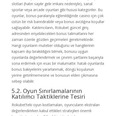
slotları (hatırı sayılır gelir imkanı nedeniyle), sanal
sporlar veya arcade oyunları gibi hususi kategoriler. Bu
oyunlar, bonus paralarıyla eğlenildiğinde casino için çok
üstün bir risk barındırabilir veya bonus avcılığına koşullar
sağlayabilir. Katılımcıların, Rokubet güncel giriş
adresinden erişebilecekleri bonus talimatlarını her
zaman özenle gözden geçirmeleri gerekmektedir.
Hangi oyunların muteber olduğunu ve hangilerinin
kapsam dışı bırakıldığını bilmek, bonusu uygun
oyunlarda değerlendirmek ve çevrim şartlarını başarıyla
sona erdirmek için esas bir malumattır. hatalı oyunlarda
bonus bakiyelerini yararlanmak, döngü koşulunun
yerine getirilmemesine ve bonusun elden çıkmasına
sebep olabilir.
5.2. Oyun Sınırlamalarının
Katılımcı Taktiklerine Tesiri
Rokubet’teki oyun kısıtlamaları, oyuncuların ekstraları
değerlendirirken kabul ettikleri stratejileri önemli