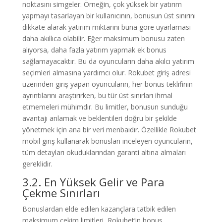
noktasını simgeler. Örneğin, çok yüksek bir yatırım
yapmayı tasarlayan bir kullanıcının, bonusun üst sınırını
dikkate alarak yatırım miktarını buna göre uyarlaması
daha akıllıca olabilir. Eğer maksimum bonusu zaten
alıyorsa, daha fazla yatırım yapmak ek bonus
sağlamayacaktır. Bu da oyuncuların daha akılcı yatırım
seçimleri almasına yardımcı olur. Rokubet giriş adresi
üzerinden giriş yapan oyuncuların, her bonus teklifinin
ayrıntılarını araştırırken, bu tür üst sınırları ihmal
etmemeleri mühimdir. Bu limitler, bonusun sunduğu
avantajı anlamak ve beklentileri doğru bir şekilde
yönetmek için ana bir veri menbaıdır. Özellikle Rokubet
mobil giriş kullanarak bonusları inceleyen oyuncuların,
tüm detayları okuduklarından garanti altına almaları
gereklidir.
3.2. En Yüksek Gelir ve Para
Çekme Sınırları
Bonuslardan elde edilen kazançlara tatbik edilen
maksimum çekim limitleri, Rokubet’in bonus