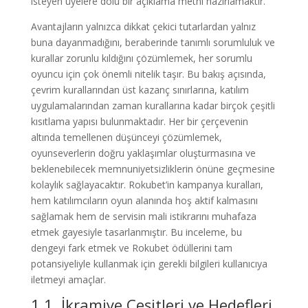
isteyen üyelere dolu bir açıklama metni hazırlamaktır.
Avantajların yalnızca dikkat çekici tutarlardan yalnız
buna dayanmadığını, beraberinde tanımlı sorumluluk ve
kurallar zorunlu kıldığını çözümlemek, her sorumlu
oyuncu için çok önemli nitelik taşır. Bu bakış açısında,
çevrim kurallarından üst kazanç sınırlarına, katılım
uygulamalarından zaman kurallarına kadar birçok çeşitli
kısıtlama yapısı bulunmaktadır. Her bir çerçevenin
altında temellenen düşünceyi çözümlemek,
oyunseverlerin doğru yaklaşımlar oluşturmasına ve
beklenebilecek memnuniyetsizliklerin önüne geçmesine
kolaylık sağlayacaktır. Rokubet’in kampanya kuralları,
hem katılımcıların oyun alanında hoş aktif kalmasını
sağlamak hem de servisin mali istikrarını muhafaza
etmek gayesiyle tasarlanmıştır. Bu inceleme, bu
dengeyi fark etmek ve Rokubet ödüllerini tam
potansiyeliyle kullanmak için gerekli bilgileri kullanıcıya
iletmeyi amaçlar.
1.1. İkramiye Çeşitleri ve Hedefleri