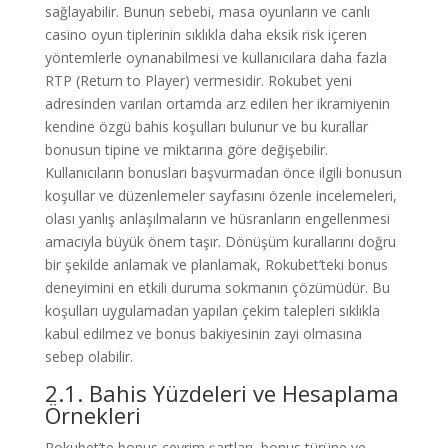
sağlayabilir. Bunun sebebi, masa oyunların ve canlı
casino oyun tiplerinin sıklıkla daha eksik risk içeren
yöntemlerle oynanabilmesi ve kullanıcılara daha fazla
RTP (Return to Player) vermesidir. Rokubet yeni
adresinden varılan ortamda arz edilen her ikramiyenin
kendine özgü bahis koşulları bulunur ve bu kurallar
bonusun tipine ve miktarına göre değişebilir.
Kullanıcıların bonusları başvurmadan önce ilgili bonusun
koşullar ve düzenlemeler sayfasını özenle incelemeleri,
olası yanlış anlaşılmaların ve hüsranların engellenmesi
amacıyla büyük önem taşır. Dönüşüm kurallarını doğru
bir şekilde anlamak ve planlamak, Rokubet’teki bonus
deneyimini en etkili duruma sokmanın çözümüdür. Bu
koşulları uygulamadan yapılan çekim talepleri sıklıkla
kabul edilmez ve bonus bakiyesinin zayi olmasına
sebep olabilir.
2.1. Bahis Yüzdeleri ve Hesaplama
Örnekleri
Rokubet’te bonus çevrim şartları, bonus türüne ve