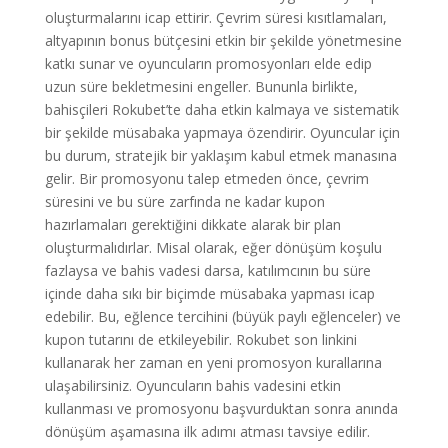
oluşturmalarını icap ettirir. Çevrim süresi kısıtlamaları,
altyapının bonus bütçesini etkin bir şekilde yönetmesine
katkı sunar ve oyuncuların promosyonları elde edip
uzun süre bekletmesini engeller. Bununla birlikte,
bahisçileri Rokubet’te daha etkin kalmaya ve sistematik
bir şekilde müsabaka yapmaya özendirir. Oyuncular için
bu durum, stratejik bir yaklaşım kabul etmek manasına
gelir. Bir promosyonu talep etmeden önce, çevrim
süresini ve bu süre zarfında ne kadar kupon
hazırlamaları gerektiğini dikkate alarak bir plan
oluşturmalıdırlar. Misal olarak, eğer dönüşüm koşulu
fazlaysa ve bahis vadesi darsa, katılımcının bu süre
içinde daha sıkı bir biçimde müsabaka yapması icap
edebilir. Bu, eğlence tercihini (büyük paylı eğlenceler) ve
kupon tutarını de etkileyebilir. Rokubet son linkini
kullanarak her zaman en yeni promosyon kurallarına
ulaşabilirsiniz. Oyuncuların bahis vadesini etkin
kullanması ve promosyonu başvurduktan sonra anında
dönüşüm aşamasına ilk adımı atması tavsiye edilir.