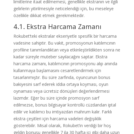
limitlerine itaat edilmemesi, genellikle ekstranın ve ilgili
gelirlerin yitirilmesiyle neticelendiği için, bu meseleye
özellikle dikkat etmek gerekmektedir.
4.1. Ekstra Harcama Zamanı
Rokubet’teki ekstralar ekseriyetle spesifik bir harcama
vadesine sahiptir. Bu vakit, promosyonun katılımcının
profiline tanımlandıktan veya etkinleştirildikten sonra ne
kadar süreyle muteber sayılacağını saptar. Ekstra
harcama zamanı, katılımcının promosyonu alıp anında
kullanmaya başlamasını cesaretlendirmek için
tasarlanmıştır. Bu süre zarfında, oyuncunun bonus
bakiyesini sarf ederek iddia ortaya koyması, oyun
oynaması veya ücretsiz dönüşleri değerlendirmesi
lazımdır. Eğer bu süre içinde promosyon sarf
edilmezse, bonus bilgisayar kontrollü cüzdandan iptal
edilir ve katılımcı bu imtiyazdan mahrum kalır. Farklı
ekstra çeşitleri için harcama vadeleri değişiklik
gösterebilir. Misal olarak, Rokubet’in verdiği bir hoş
geldin bonusu genellikle 7 ila 30 hafta içi gibi daha uzun