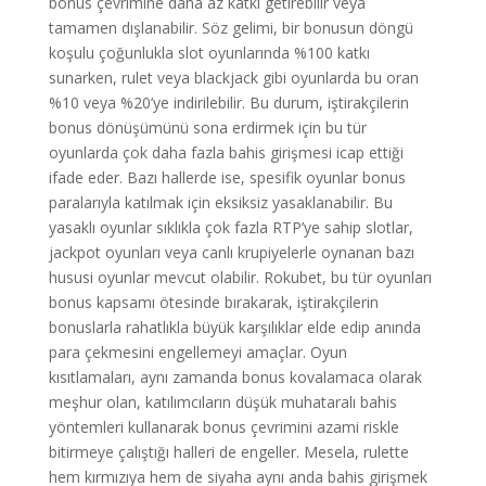
bonus çevrimine daha az katkı getirebilir veya
tamamen dışlanabilir. Söz gelimi, bir bonusun döngü
koşulu çoğunlukla slot oyunlarında %100 katkı
sunarken, rulet veya blackjack gibi oyunlarda bu oran
%10 veya %20’ye indirilebilir. Bu durum, iştirakçilerin
bonus dönüşümünü sona erdirmek için bu tür
oyunlarda çok daha fazla bahis girişmesi icap ettiği
ifade eder. Bazı hallerde ise, spesifik oyunlar bonus
paralarıyla katılmak için eksiksiz yasaklanabilir. Bu
yasaklı oyunlar sıklıkla çok fazla RTP’ye sahip slotlar,
jackpot oyunları veya canlı krupiyelerle oynanan bazı
hususi oyunlar mevcut olabilir. Rokubet, bu tür oyunları
bonus kapsamı ötesinde bırakarak, iştirakçilerin
bonuslarla rahatlıkla büyük karşılıklar elde edip anında
para çekmesini engellemeyi amaçlar. Oyun
kısıtlamaları, aynı zamanda bonus kovalamaca olarak
meşhur olan, katılımcıların düşük muhataralı bahis
yöntemleri kullanarak bonus çevrimini azami riskle
bitirmeye çalıştığı halleri de engeller. Mesela, rulette
hem kırmızıya hem de siyaha aynı anda bahis girişmek