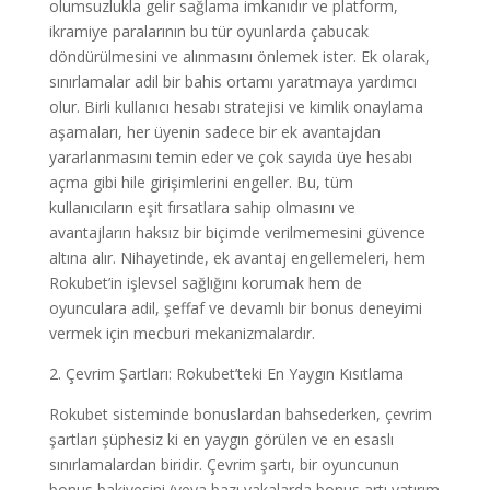
olumsuzlukla gelir sağlama imkanıdır ve platform,
ikramiye paralarının bu tür oyunlarda çabucak
döndürülmesini ve alınmasını önlemek ister. Ek olarak,
sınırlamalar adil bir bahis ortamı yaratmaya yardımcı
olur. Birli kullanıcı hesabı stratejisi ve kimlik onaylama
aşamaları, her üyenin sadece bir ek avantajdan
yararlanmasını temin eder ve çok sayıda üye hesabı
açma gibi hile girişimlerini engeller. Bu, tüm
kullanıcıların eşit fırsatlara sahip olmasını ve
avantajların haksız bir biçimde verilmemesini güvence
altına alır. Nihayetinde, ek avantaj engellemeleri, hem
Rokubet’in işlevsel sağlığını korumak hem de
oyunculara adil, şeffaf ve devamlı bir bonus deneyimi
vermek için mecburi mekanizmalardır.
2. Çevrim Şartları: Rokubet’teki En Yaygın Kısıtlama
Rokubet sisteminde bonuslardan bahsederken, çevrim
şartları şüphesiz ki en yaygın görülen ve en esaslı
sınırlamalardan biridir. Çevrim şartı, bir oyuncunun
bonus bakiyesini (veya bazı vakalarda bonus artı yatırım