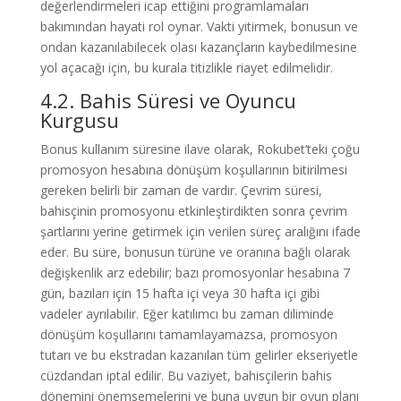
değerlendirmeleri icap ettiğini programlamaları
bakımından hayati rol oynar. Vakti yitirmek, bonusun ve
ondan kazanılabilecek olası kazançların kaybedilmesine
yol açacağı için, bu kurala titizlikle riayet edilmelidir.
4.2. Bahis Süresi ve Oyuncu
Kurgusu
Bonus kullanım süresine ilave olarak, Rokubet’teki çoğu
promosyon hesabına dönüşüm koşullarının bitirilmesi
gereken belirli bir zaman de vardır. Çevrim süresi,
bahisçinin promosyonu etkinleştirdikten sonra çevrim
şartlarını yerine getirmek için verilen süreç aralığını ifade
eder. Bu süre, bonusun türüne ve oranına bağlı olarak
değişkenlik arz edebilir; bazı promosyonlar hesabına 7
gün, bazıları için 15 hafta içi veya 30 hafta içi gibi
vadeler ayrılabilir. Eğer katılımcı bu zaman diliminde
dönüşüm koşullarını tamamlayamazsa, promosyon
tutarı ve bu ekstradan kazanılan tüm gelirler ekseriyetle
cüzdandan iptal edilir. Bu vaziyet, bahisçilerin bahis
dönemini önemsemelerini ve buna uygun bir oyun planı