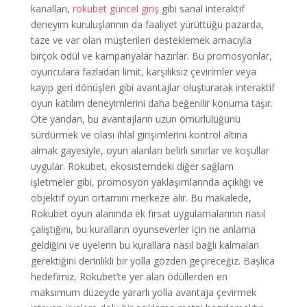
kanalları,
rokubet güncel giriş
gibi sanal interaktif
deneyim kuruluşlarının da faaliyet yürüttüğü pazarda,
taze ve var olan müşterileri desteklemek amacıyla
birçok ödül ve kampanyalar hazırlar. Bu promosyonlar,
oyunculara fazladan limit, karşılıksız çevirimler veya
kayıp geri dönüşleri gibi avantajlar oluşturarak interaktif
oyun katılım deneyimlerini daha beğenilir konuma taşır.
Öte yandan, bu avantajların uzun ömürlülüğünü
sürdürmek ve olası ihlal girişimlerini kontrol altına
almak gayesiyle, oyun alanları belirli sınırlar ve koşullar
uygular. Rokubet, ekosistemdeki diğer sağlam
işletmeler gibi, promosyon yaklaşımlarında açıklığı ve
objektif oyun ortamını merkeze alır. Bu makalede,
Rokubet oyun alanında ek fırsat uygulamalarının nasıl
çalıştığını, bu kuralların oyunseverler için ne anlama
geldiğini ve üyelerin bu kurallara nasıl bağlı kalmaları
gerektiğini derinlikli bir yolla gözden geçireceğiz. Başlıca
hedefimiz, Rokubet’te yer alan ödüllerden en
maksimum düzeyde yararlı yolla avantaja çevirmek