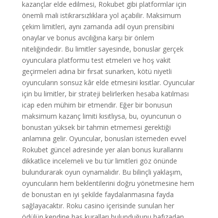
kazançlar elde edilmesi, Rokubet gibi platformlar için
önemli mali istikrarsızlıklara yol açabilir. Maksimum
çekim limitleri, aynı zamanda adil oyun prensibini
onaylar ve bonus avcılığına karşı bir önlem
niteliğindedir. Bu limitler sayesinde, bonuslar gerçek
oyunculara platformu test etmeleri ve hoş vakit
geçirmeleri adına bir fırsat sunarken, kötü niyetli
oyuncuların sonsuz kâr elde etmesini kısıtlar. Oyuncular
için bu limitler, bir strateji belirlerken hesaba katılması
icap eden mühim bir etmendir. Eğer bir bonusun
maksimum kazanç limiti kısıtlıysa, bu, oyuncunun o
bonustan yüksek bir tahmin etmemesi gerektiği
anlamına gelir. Oyuncular, bonusları istemeden evvel
Rokubet güncel adresinde yer alan bonus kurallarını
dikkatlice incelemeli ve bu tür limitleri göz önünde
bulundurarak oyun oynamalıdır. Bu bilinçli yaklaşım,
oyuncuların hem beklentilerini doğru yönetmesine hem
de bonustan en iyi şekilde faydalanmasına fayda
sağlayacaktır. Roku casino içerisinde sunulan her
ödülün kendine has kuralları bulunduğunu hafızadan