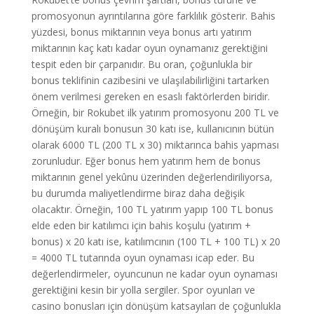
promosyonun ayrıntılarına göre farklılık gösterir. Bahis
yüzdesi, bonus miktarının veya bonus artı yatırım
miktarının kaç katı kadar oyun oynamanız gerektiğini
tespit eden bir çarpanıdır. Bu oran, çoğunlukla bir
bonus teklifinin cazibesini ve ulaşılabilirliğini tartarken
önem verilmesi gereken en esaslı faktörlerden biridir.
Örneğin, bir Rokubet ilk yatırım promosyonu 200 TL ve
dönüşüm kuralı bonusun 30 katı ise, kullanıcının bütün
olarak 6000 TL (200 TL x 30) miktarınca bahis yapması
zorunludur. Eğer bonus hem yatırım hem de bonus
miktarının genel yekûnu üzerinden değerlendiriliyorsa,
bu durumda maliyetlendirme biraz daha değişik
olacaktır. Örneğin, 100 TL yatırım yapıp 100 TL bonus
elde eden bir katılımcı için bahis koşulu (yatırım +
bonus) x 20 katı ise, katılımcının (100 TL + 100 TL) x 20
= 4000 TL tutarında oyun oynaması icap eder. Bu
değerlendirmeler, oyuncunun ne kadar oyun oynaması
gerektiğini kesin bir yolla sergiler. Spor oyunları ve
casino bonusları için dönüşüm katsayıları de çoğunlukla