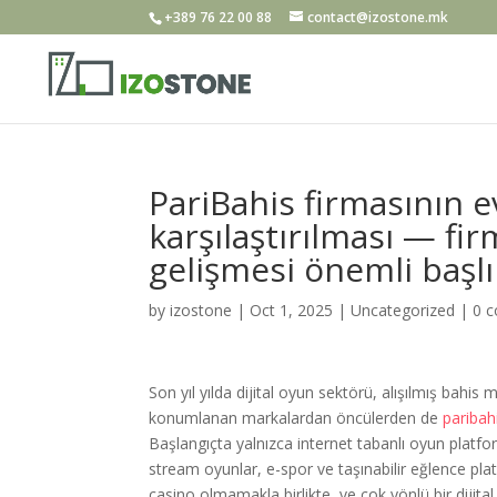
+389 76 22 00 88
contact@izostone.mk
PariBahis firmasının ev
karşılaştırılması — fi
gelişmesi önemli başlı
by
izostone
|
Oct 1, 2025
|
Uncategorized
|
0 
Son yıl yılda dijital oyun sektörü, alışılmış bahi
konumlanan markalardan öncülerden de
paribahi
Başlangıçta yalnızca internet tabanlı oyun platf
stream oyunlar, e-spor ve taşınabilir eğlence plat
casino olmamakla birlikte, ve çok yönlü bir dijit