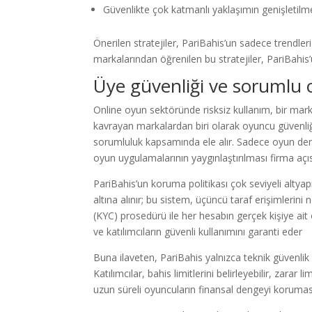
Güvenlikte çok katmanlı yaklaşımın genişletilme
Önerilen stratejiler, PariBahis’un sadece trendler
markalarından öğrenilen bu stratejiler, PariBahis
Üye güvenliği ve sorumlu
Online oyun sektöründe risksiz kullanım, bir mark
kavrayan markalardan biri olarak oyuncu güvenliğ
sorumluluk kapsamında ele alır. Sadece oyun deneyi
oyun uygulamalarının yaygınlaştırılması firma açısı
PariBahis’un koruma politikası çok seviyeli altyapı
altına alınır; bu sistem, üçüncü taraf erişimlerin
(KYC) prosedürü ile her hesabın gerçek kişiye ait o
ve katılımcıların güvenli kullanımını garanti eder
Buna ilaveten, PariBahis yalnızca teknik güvenlik
Katılımcılar, bahis limitlerini belirleyebilir, zarar l
uzun süreli oyuncuların finansal dengeyi korumasın