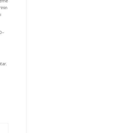
ödeme
rinin
ı
10–
tar.