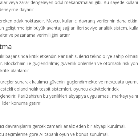
alar veya zarar dengeleyen ödül mekanizmaları gibi. Bu sayede kullanı
l deneyime dayanır
gereken odak noktasıdır. Mevcut kullanıcı davranış verilerinin daha etkin
eliştirme için büyük avantaj sağlar. İleri seviye analitik sistem, kulla
altır ve pazarlama verimliliğini artırır
atma
lir başarısında kritik etkendir. PariBahis, ilerici teknolojiye sahip olmas
tır. Blockchain ile güçlendirilmiş güvenlik önlemleri ve otomatik risk yö
ritik alanlardır
ı süreçler sunarak katılımcı güvenini güçlendirmekte ve mevzuata uyum
tekli dolandırıcılık tespit sistemleri, oyuncu aktivitelerindeki
çlendirir. PariBahis’un bu yenilikleri altyapıya uygulaması, markayı yaln
n lider konuma getirir
ıcı davranışlarını gerçek zamanlı analiz eden bir altyapı kurulmalı.
cu seçimlerine göre AI tabanlı oyun ve bonus sunulmalı.