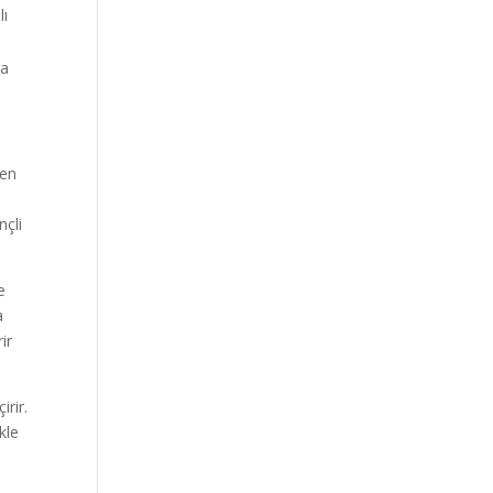
lı
ya
den
nçli
e
a
ir
irir.
ikle