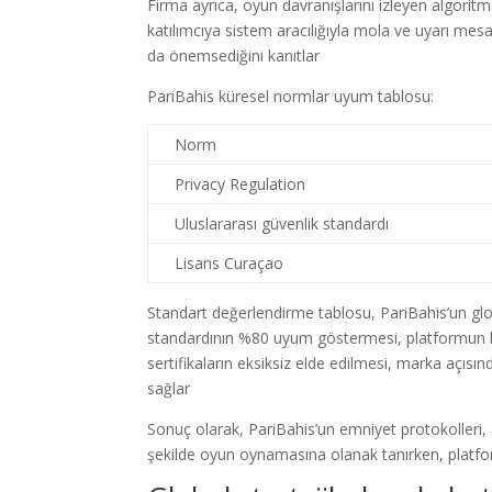
Firma ayrıca, oyun davranışlarını izleyen algorit
katılımcıya sistem aracılığıyla mola ve uyarı mesa
da önemsediğini kanıtlar
PariBahis küresel normlar uyum tablosu:
Norm
Privacy Regulation
Uluslararası güvenlik standardı
Lisans Curaçao
Standart değerlendirme tablosu, PariBahis’un gl
standardının %80 uyum göstermesi, platformun bil
sertifikaların eksiksiz elde edilmesi, marka açısı
sağlar
Sonuç olarak, PariBahis’un emniyet protokolleri, a
şekilde oyun oynamasına olanak tanırken, platfo