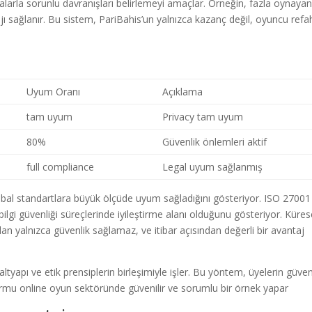
malarla sorunlu davranışları belirlemeyi amaçlar. Örneğin, fazla oynaya
jı sağlanır. Bu sistem, PariBahis’un yalnızca kazanç değil, oyuncu refah
Uyum Oranı
Açıklama
tam uyum
Privacy tam uyum
80%
Güvenlik önlemleri aktif
full compliance
Legal uyum sağlanmış
obal standartlara büyük ölçüde uyum sağladığını gösteriyor. ISO 27001
gi güvenliği süreçlerinde iyileştirme alanı olduğunu gösteriyor. Küres
ndan yalnızca güvenlik sağlamaz, ve itibar açısından değerli bir avantaj
ltyapı ve etik prensiplerin birleşimiyle işler. Bu yöntem, üyelerin güven
rmu online oyun sektöründe güvenilir ve sorumlu bir örnek yapar