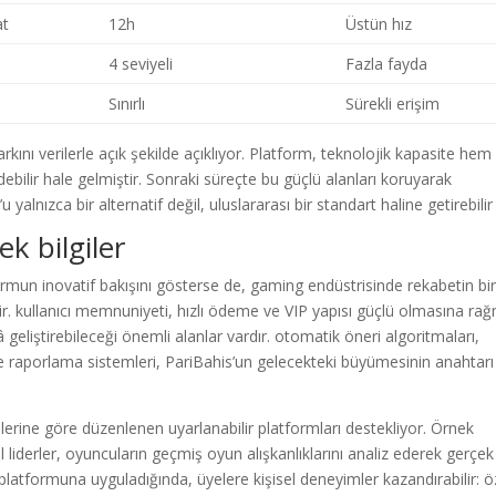
at
12h
Üstün hız
4 seviyeli
Fazla fayda
Sınırlı
Sürekli erişim
kını verilerle açık şekilde açıklıyor. Platform, teknolojik kapasite hem
ilir hale gelmiştir. Sonraki süreçte bu güçlü alanları koruyarak
alnızca bir alternatif değil, uluslararası bir standart haline getirebilir
k bilgiler
formun inovatif bakışını gösterse de, gaming endüstrisinde rekabetin bi
r. kullanıcı memnuniyeti, hızlı ödeme ve VIP yapısı güçlü olmasına ra
 geliştirebileceği önemli alanlar vardır. otomatik öneri algoritmaları,
 ve raporlama sistemleri, PariBahis’un gelecekteki büyümesinin anahtarı
mlerine göre düzenlenen uyarlanabilir platformları destekliyor. Örnek
liderler, oyuncuların geçmiş oyun alışkanlıklarını analiz ederek gerçek
latformuna uyguladığında, üyelere kişisel deneyimler kazandırabilir: ö