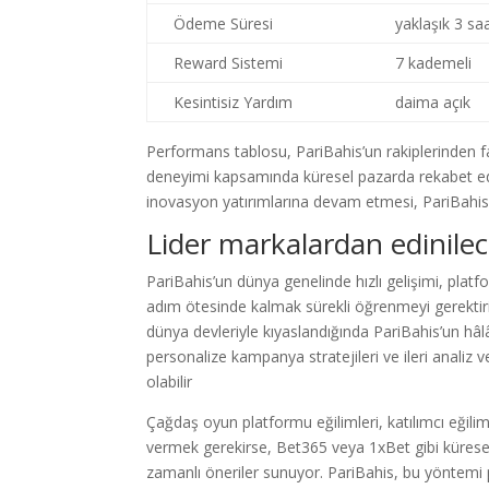
Ödeme Süresi
yaklaşık 3 sa
Reward Sistemi
7 kademeli
Kesintisiz Yardım
daima açık
Performans tablosu, PariBahis’un rakiplerinden far
deneyimi kapsamında küresel pazarda rekabet edeb
inovasyon yatırımlarına devam etmesi, PariBahis’u y
Lider markalardan edinilece
PariBahis’un dünya genelinde hızlı gelişimi, plat
adım ötesinde kalmak sürekli öğrenmeyi gerektiri
dünya devleriyle kıyaslandığında PariBahis’un hâlâ
personalize kampanya stratejileri ve ileri analiz
olabilir
Çağdaş oyun platformu eğilimleri, katılımcı eğili
vermek gerekirse, Bet365 veya 1xBet gibi küresel 
zamanlı öneriler sunuyor. PariBahis, bu yöntemi p