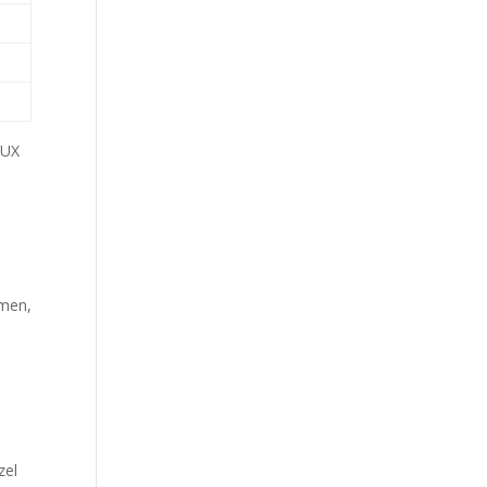
 UX
r
ğmen,
zel