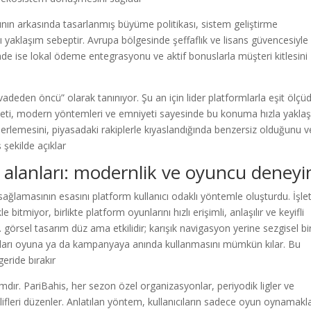
ncının arkasında tasarlanmış büyüme politikası, sistem geliştirme
klı yaklaşım sebeptir. Avrupa bölgesinde şeffaflık ve lisans güvencesiyle
nde ise lokal ödeme entegrasyonu ve aktif bonuslarla müşteri kitlesini
adeden öncü” olarak tanınıyor. Şu an için lider platformlarla eşit ölçü
eti, modern yöntemleri ve emniyeti sayesinde bu konuma hızla yaklaş
ilerlemesini, piyasadaki rakiplerle kıyaslandığında benzersiz olduğunu v
 şekilde açıklar
i alanları: modernlik ve oyuncu deneyi
sağlamasının esasını platform kullanıcı odaklı yöntemle oluşturdu. İşl
 bitmiyor, birlikte platform oyunlarını hızlı erişimli, anlaşılır ve keyifli
örsel tasarım düz ama etkilidir; karışık navigasyon yerine sezgisel bi
ıkları oyuna ya da kampanyaya anında kullanmasını mümkün kılar. Bu
eride bırakır
dır. PariBahis, her sezon özel organizasyonlar, periyodik ligler ve
klifleri düzenler. Anlatılan yöntem, kullanıcıların sadece oyun oynamakl