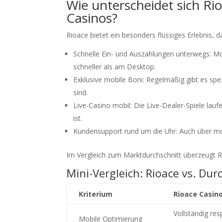
Wie unterscheidet sich Ri
Casinos?
Rioace bietet ein besonders flüssiges Erlebnis,
Schnelle Ein- und Auszahlungen unterwegs: Mob
schneller als am Desktop.
Exklusive mobile Boni: Regelmäßig gibt es spe
sind.
Live-Casino mobil: Die Live-Dealer-Spiele lauf
ist.
Kundensupport rund um die Uhr: Auch über mobi
Im Vergleich zum Marktdurchschnitt überzeugt Rio
Mini-Vergleich: Rioace vs. Dur
Kriterium
Rioace Casin
Vollständig re
Mobile Optimierung