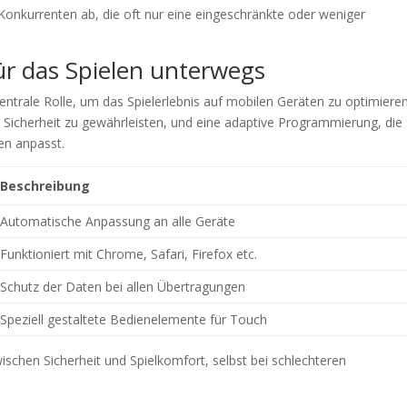
 Konkurrenten ab, die oft nur eine eingeschränkte oder weniger
ür das Spielen unterwegs
ntrale Rolle, um das Spielerlebnis auf mobilen Geräten zu optimieren
 Sicherheit zu gewährleisten, und eine adaptive Programmierung, die 
en anpasst.
Beschreibung
Automatische Anpassung an alle Geräte
Funktioniert mit Chrome, Safari, Firefox etc.
Schutz der Daten bei allen Übertragungen
Speziell gestaltete Bedienelemente für Touch
schen Sicherheit und Spielkomfort, selbst bei schlechteren