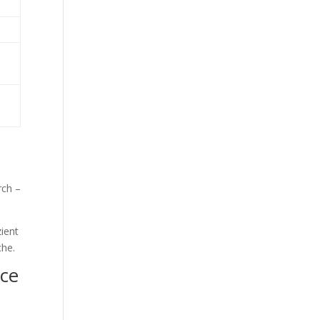
rch –
zient
che.
ace