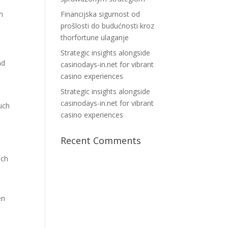
m
Financijska sigurnost od
prošlosti do budućnosti kroz
thorfortune ulaganje
Strategic insights alongside
nd
casinodays-in.net for vibrant
casino experiences
Strategic insights alongside
casinodays-in.net for vibrant
ouch
casino experiences
Recent Comments
sch
en