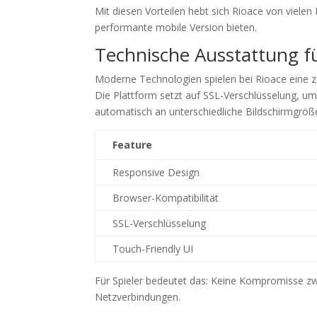
Mit diesen Vorteilen hebt sich Rioace von vielen
performante mobile Version bieten.
Technische Ausstattung f
Moderne Technologien spielen bei Rioace eine ze
Die Plattform setzt auf SSL-Verschlüsselung, um
automatisch an unterschiedliche Bildschirmgröß
Feature
Responsive Design
Browser-Kompatibilität
SSL-Verschlüsselung
Touch-Friendly UI
Für Spieler bedeutet das: Keine Kompromisse zwi
Netzverbindungen.