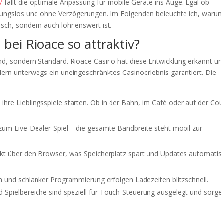
/
fällt die optimale Anpassung für mobile Geräte ins Auge. Egal ob
ibungslos und ohne Verzögerungen. Im Folgenden beleuchte ich, waru
isch, sondern auch lohnenswert ist.
bei Rioace so attraktiv?
rend, sondern Standard. Rioace Casino hat diese Entwicklung erkannt u
ielern unterwegs ein uneingeschränktes Casinoerlebnis garantiert. Die
ll ihre Lieblingsspiele starten. Ob in der Bahn, im Café oder auf der C
zum Live-Dealer-Spiel – die gesamte Bandbreite steht mobil zur
rekt über den Browser, was Speicherplatz spart und Updates automati
 und schlanker Programmierung erfolgen Ladezeiten blitzschnell.
 Spielbereiche sind speziell für Touch-Steuerung ausgelegt und sorg