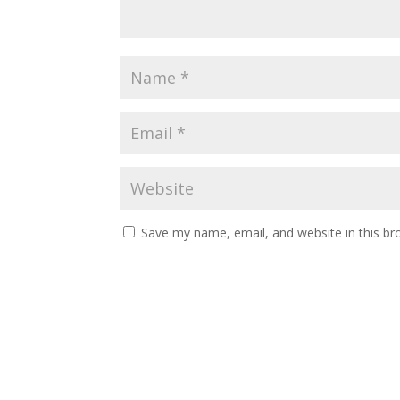
Save my name, email, and website in this br