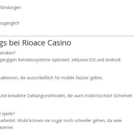
rbindungen
zugänglich
s bei Rioace Casino
Geräten?
 gängigen Betriebssysteme optimiert, inklusive iOS und Android.
aktionen, die ausschließlich für mobile Nutzer gelten.
 und bewährte Zahlungsmethoden, die auch mobil höchste Sicherheit
 spiele?
rbeitet. Mobil können sie sogar noch schneller gehen, da viele
sieren.