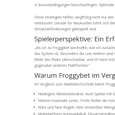
Bonusbedingungen berücksichtigen: Optimale 
Diese Strategien helfen, langfristig nicht nur d
verbessern. Gerade für Neukunden lohnt sich der
Einsatzanforderungen gekoppelt sind.
Spielerperspektive: Ein E
„Als ich zu Froggybet wechselte, war ich zunächst
das System ist. Besonders die Live-Wetten sind 
bleibt das Risiko überschaubar, und ich kann tr
gegenüber anderen Plattformen.“
Warum Froggybet im Vergl
Im Vergleich zum Marktdurchschnitt bietet Frogg
Niedrigere Mindesteinsätze: Auch Spieler mit
Höhere maximale Limits: Profis finden die nötige
Klare und faire Regeln: Kein versteckter Kleing
Multiplattform-Kompatibilität: Einsatzgestalt