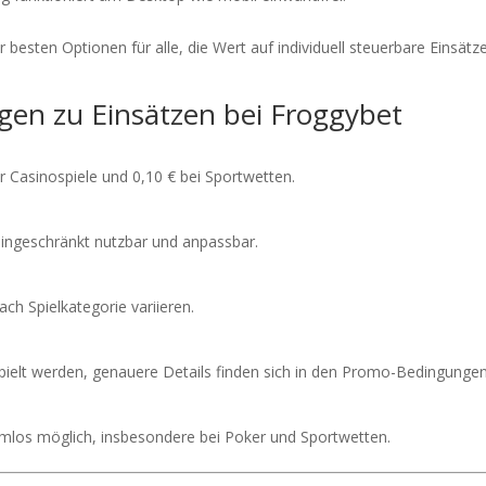
esten Optionen für alle, die Wert auf individuell steuerbare Einsätz
agen zu Einsätzen bei Froggybet
ür Casinospiele und 0,10 € bei Sportwetten.
neingeschränkt nutzbar und anpassbar.
nach Spielkategorie variieren.
ielt werden, genauere Details finden sich in den Promo-Bedingungen
lemlos möglich, insbesondere bei Poker und Sportwetten.