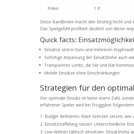
Poker
1 €
Diese Bandbreite macht den Einstieg leicht und e
Das Spielgefühl profitiert deutlich von dieser An
Quick facts: Einsatzmöglichke
Einsätze sind in Euro und mehreren Kryptowä
Sofortige Anpassung der Einsatzhöhe auch wä
Transparente Limits, die fair und klar kommun
Mobile Einsätze ohne Einschränkungen.
Strategien für den optima
Der optimale Einsatz ist keine starre Zahl, sonde
erfahrener Spieler wird bei Froggybet folgende
Budget definieren: Klare Grenzen setzen, wie v
Einsatzstaffelung nutzen: Unterschiedliche Ein
Live-Wetten taktisch einsetzen: Einsatzhöhe