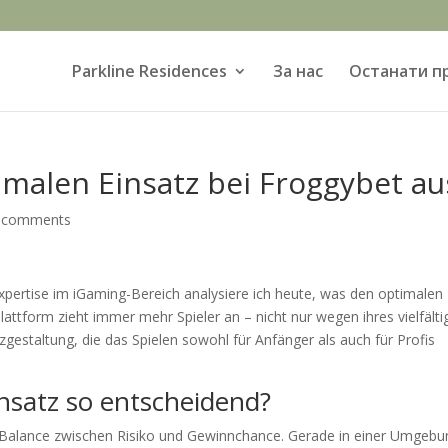
Parkline Residences
За нас
Останати п
malen Einsatz bei Froggybet au
 comments
xpertise im iGaming-Bereich analysiere ich heute, was den optimalen
lattform zieht immer mehr Spieler an – nicht nur wegen ihres vielfälti
zgestaltung, die das Spielen sowohl für Anfänger als auch für Profis
nsatz so entscheidend?
ie Balance zwischen Risiko und Gewinnchance. Gerade in einer Umgebu