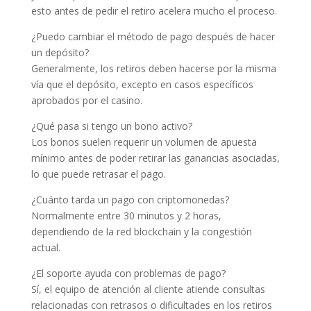
esto antes de pedir el retiro acelera mucho el proceso.
¿Puedo cambiar el método de pago después de hacer
un depósito?
Generalmente, los retiros deben hacerse por la misma
vía que el depósito, excepto en casos específicos
aprobados por el casino.
¿Qué pasa si tengo un bono activo?
Los bonos suelen requerir un volumen de apuesta
mínimo antes de poder retirar las ganancias asociadas,
lo que puede retrasar el pago.
¿Cuánto tarda un pago con criptomonedas?
Normalmente entre 30 minutos y 2 horas,
dependiendo de la red blockchain y la congestión
actual.
¿El soporte ayuda con problemas de pago?
Sí, el equipo de atención al cliente atiende consultas
relacionadas con retrasos o dificultades en los retiros