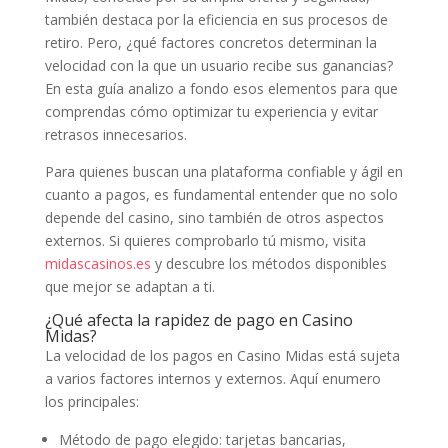
también destaca por la eficiencia en sus procesos de
retiro. Pero, ¿qué factores concretos determinan la
velocidad con la que un usuario recibe sus ganancias?
En esta guía analizo a fondo esos elementos para que
comprendas cómo optimizar tu experiencia y evitar
retrasos innecesarios.
Para quienes buscan una plataforma confiable y ágil en
cuanto a pagos, es fundamental entender que no solo
depende del casino, sino también de otros aspectos
externos. Si quieres comprobarlo tú mismo, visita
midascasinos.es
y descubre los métodos disponibles
que mejor se adaptan a ti.
¿Qué afecta la rapidez de pago en Casino
Midas?
La velocidad de los pagos en Casino Midas está sujeta
a varios factores internos y externos. Aquí enumero
los principales:
Método de pago elegido: tarjetas bancarias,