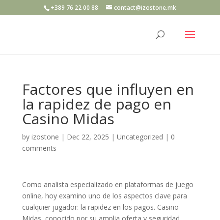
+389 76 22 00 88
contact@izostone.mk
Factores que influyen en
la rapidez de pago en
Casino Midas
by
izostone
|
Dec 22, 2025
|
Uncategorized
|
0
comments
Como analista especializado en plataformas de juego
online, hoy examino uno de los aspectos clave para
cualquier jugador: la rapidez en los pagos. Casino
Midas, conocido por su amplia oferta y seguridad,