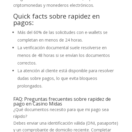
criptomonedas y monederos electrónicos.
Quick facts sobre rapidez en
pagos:
Más del 60% de las solicitudes con e-wallets se
completan en menos de 24 horas.
La verificación documental suele resolverse en
menos de 48 horas si se envían los documentos
correctos.
La atención al cliente está disponible para resolver
dudas sobre pagos, lo que evita bloqueos
prolongados.
FAQ: Preguntas frecuentes sobre rapidez de
pago en Casino Midas
¿Qué documentos necesito para que mi pago sea
rápido?
Debes enviar una identificación válida (DNI, pasaporte)
y un comprobante de domicilio reciente. Completar