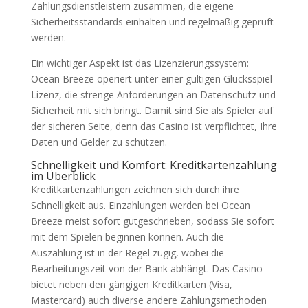
Zahlungsdienstleistern zusammen, die eigene
Sicherheitsstandards einhalten und regelmäßig geprüft
werden.
Ein wichtiger Aspekt ist das Lizenzierungssystem:
Ocean Breeze operiert unter einer gültigen Glücksspiel-
Lizenz, die strenge Anforderungen an Datenschutz und
Sicherheit mit sich bringt. Damit sind Sie als Spieler auf
der sicheren Seite, denn das Casino ist verpflichtet, Ihre
Daten und Gelder zu schützen.
Schnelligkeit und Komfort: Kreditkartenzahlung
im Überblick
Kreditkartenzahlungen zeichnen sich durch ihre
Schnelligkeit aus. Einzahlungen werden bei Ocean
Breeze meist sofort gutgeschrieben, sodass Sie sofort
mit dem Spielen beginnen können. Auch die
Auszahlung ist in der Regel zügig, wobei die
Bearbeitungszeit von der Bank abhängt. Das Casino
bietet neben den gängigen Kreditkarten (Visa,
Mastercard) auch diverse andere Zahlungsmethoden