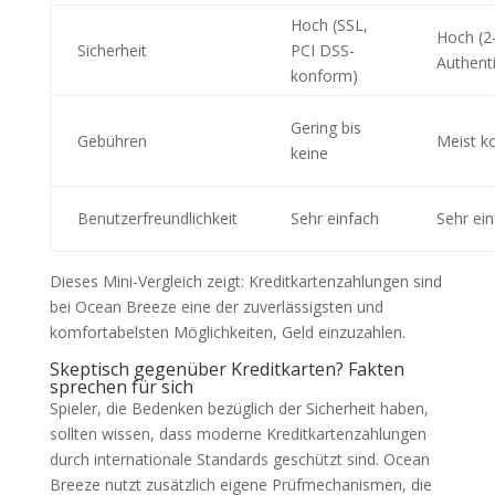
Hoch (SSL,
Hoch (2
Sicherheit
PCI DSS-
Authenti
konform)
Gering bis
Gebühren
Meist ko
keine
Benutzerfreundlichkeit
Sehr einfach
Sehr ei
Dieses Mini-Vergleich zeigt: Kreditkartenzahlungen sind
bei Ocean Breeze eine der zuverlässigsten und
komfortabelsten Möglichkeiten, Geld einzuzahlen.
Skeptisch gegenüber Kreditkarten? Fakten
sprechen für sich
Spieler, die Bedenken bezüglich der Sicherheit haben,
sollten wissen, dass moderne Kreditkartenzahlungen
durch internationale Standards geschützt sind. Ocean
Breeze nutzt zusätzlich eigene Prüfmechanismen, die