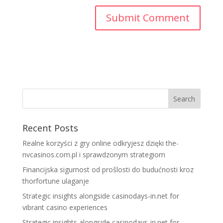
Recent Posts
Realne korzyści z gry online odkryjesz dzięki the-
nvcasinos.com.pl i sprawdzonym strategiom
Financijska sigurnost od prošlosti do budućnosti kroz
thorfortune ulaganje
Strategic insights alongside casinodays-in.net for
vibrant casino experiences
Strategic insights alongside casinodays-in.net for