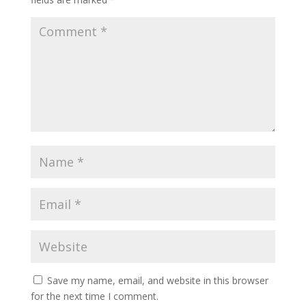
Save my name, email, and website in this browser
for the next time I comment.