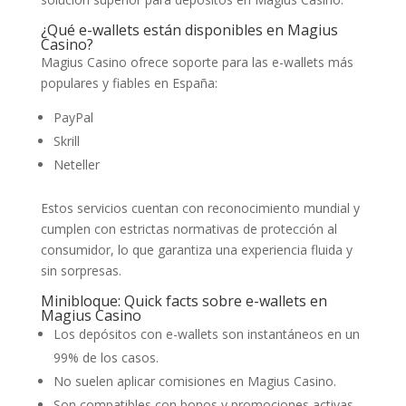
¿Qué e-wallets están disponibles en Magius
Casino?
Magius Casino ofrece soporte para las e-wallets más
populares y fiables en España:
PayPal
Skrill
Neteller
Estos servicios cuentan con reconocimiento mundial y
cumplen con estrictas normativas de protección al
consumidor, lo que garantiza una experiencia fluida y
sin sorpresas.
Minibloque: Quick facts sobre e-wallets en
Magius Casino
Los depósitos con e-wallets son instantáneos en un
99% de los casos.
No suelen aplicar comisiones en Magius Casino.
Son compatibles con bonos y promociones activas.