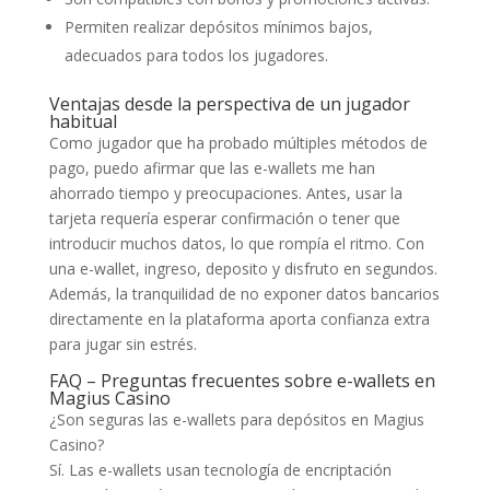
Permiten realizar depósitos mínimos bajos,
adecuados para todos los jugadores.
Ventajas desde la perspectiva de un jugador
habitual
Como jugador que ha probado múltiples métodos de
pago, puedo afirmar que las e-wallets me han
ahorrado tiempo y preocupaciones. Antes, usar la
tarjeta requería esperar confirmación o tener que
introducir muchos datos, lo que rompía el ritmo. Con
una e-wallet, ingreso, deposito y disfruto en segundos.
Además, la tranquilidad de no exponer datos bancarios
directamente en la plataforma aporta confianza extra
para jugar sin estrés.
FAQ – Preguntas frecuentes sobre e-wallets en
Magius Casino
¿Son seguras las e-wallets para depósitos en Magius
Casino?
Sí. Las e-wallets usan tecnología de encriptación