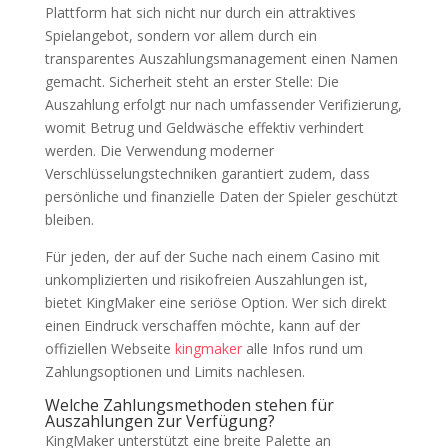
Plattform hat sich nicht nur durch ein attraktives
Spielangebot, sondern vor allem durch ein
transparentes Auszahlungsmanagement einen Namen
gemacht. Sicherheit steht an erster Stelle: Die
Auszahlung erfolgt nur nach umfassender Verifizierung,
womit Betrug und Geldwäsche effektiv verhindert
werden. Die Verwendung moderner
Verschlüsselungstechniken garantiert zudem, dass
persönliche und finanzielle Daten der Spieler geschützt
bleiben.
Für jeden, der auf der Suche nach einem Casino mit
unkomplizierten und risikofreien Auszahlungen ist,
bietet KingMaker eine seriöse Option. Wer sich direkt
einen Eindruck verschaffen möchte, kann auf der
offiziellen Webseite
kingmaker
alle Infos rund um
Zahlungsoptionen und Limits nachlesen.
Welche Zahlungsmethoden stehen für
Auszahlungen zur Verfügung?
KingMaker unterstützt eine breite Palette an