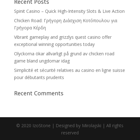
Recent Posts
Spinit Casino – Quick High‑Intensity Slots & Live Action
Chicken Road: Γρήγορη Διάσχιση Κοτόπουλου για
Γρήγορα Κέρδη
Vibrant gameplay and grizzlys quest casino offer
exceptional winning opportunities today
Olyckorna ökar allvarligt på grund av chicken road
game bland ungdomar idag
Simplicité et sécurité relatives au casino en ligne suisse
pour débutants prudents
Recent Comments
© 2020 IzoStone | Designed by Mirolajski | All rights
reserved