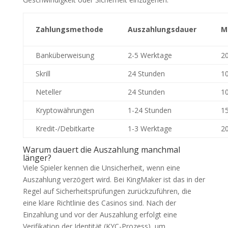
Zahlungsmethode
Auszahlungsdauer
M
Banküberweisung
2-5 Werktage
20
Skrill
24 Stunden
10
Neteller
24 Stunden
10
Kryptowährungen
1-24 Stunden
15
Kredit-/Debitkarte
1-3 Werktage
20
Warum dauert die Auszahlung manchmal
länger?
Viele Spieler kennen die Unsicherheit, wenn eine
Auszahlung verzögert wird. Bei KingMaker ist das in der
Regel auf Sicherheitsprüfungen zurückzuführen, die
eine klare Richtlinie des Casinos sind. Nach der
Einzahlung und vor der Auszahlung erfolgt eine
Verifikation der Identität (KYC-Prozess), um