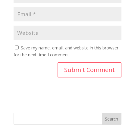
Save my name, email, and website in this browser
for the next time I comment.