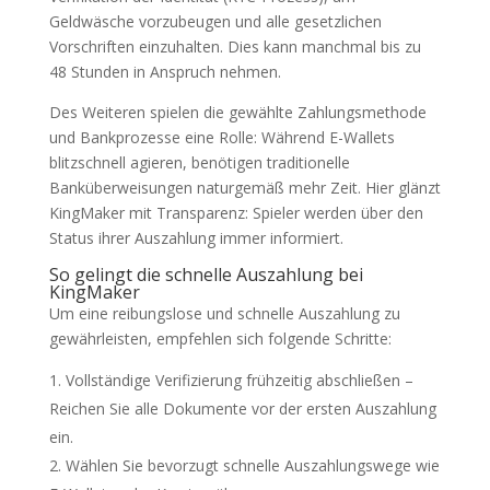
Geldwäsche vorzubeugen und alle gesetzlichen
Vorschriften einzuhalten. Dies kann manchmal bis zu
48 Stunden in Anspruch nehmen.
Des Weiteren spielen die gewählte Zahlungsmethode
und Bankprozesse eine Rolle: Während E-Wallets
blitzschnell agieren, benötigen traditionelle
Banküberweisungen naturgemäß mehr Zeit. Hier glänzt
KingMaker mit Transparenz: Spieler werden über den
Status ihrer Auszahlung immer informiert.
So gelingt die schnelle Auszahlung bei
KingMaker
Um eine reibungslose und schnelle Auszahlung zu
gewährleisten, empfehlen sich folgende Schritte:
Vollständige Verifizierung frühzeitig abschließen –
Reichen Sie alle Dokumente vor der ersten Auszahlung
ein.
Wählen Sie bevorzugt schnelle Auszahlungswege wie