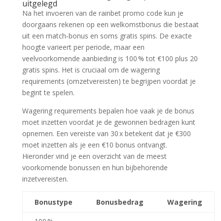
uitgelegd
Na het invoeren van de rainbet promo code kun je
doorgaans rekenen op een welkomstbonus die bestaat
uit een match‑bonus en soms gratis spins. De exacte
hoogte varieert per periode, maar een
veelvoorkomende aanbieding is 100 % tot €100 plus 20
gratis spins. Het is cruciaal om de wagering
requirements (omzetvereisten) te begrijpen voordat je
begint te spelen.
Wagering requirements bepalen hoe vaak je de bonus
moet inzetten voordat je de gewonnen bedragen kunt
opnemen. Een vereiste van 30 x betekent dat je €300
moet inzetten als je een €10 bonus ontvangt.
Hieronder vind je een overzicht van de meest
voorkomende bonussen en hun bijbehorende
inzetvereisten.
Bonustype
Bonusbedrag
Wagering