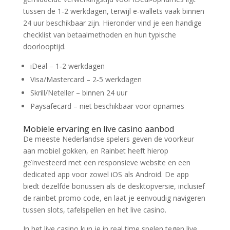
tussen de 1‑2 werkdagen, terwijl e‑wallets vaak binnen
24 uur beschikbaar zijn. Hieronder vind je een handige
checklist van betaalmethoden en hun typische
doorlooptijd.
iDeal – 1‑2 werkdagen
Visa/Mastercard – 2‑5 werkdagen
Skrill/Neteller – binnen 24 uur
Paysafecard – niet beschikbaar voor opnames
Mobiele ervaring en live casino aanbod
De meeste Nederlandse spelers geven de voorkeur
aan mobiel gokken, en Rainbet heeft hierop
geïnvesteerd met een responsieve website en een
dedicated app voor zowel iOS als Android. De app
biedt dezelfde bonussen als de desktopversie, inclusief
de rainbet promo code, en laat je eenvoudig navigeren
tussen slots, tafelspellen en het live casino.
In het live casino kun je in real time spelen tegen live