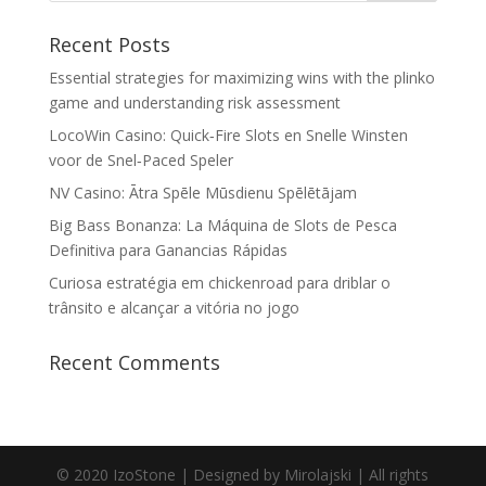
Recent Posts
Essential strategies for maximizing wins with the plinko
game and understanding risk assessment
LocoWin Casino: Quick‑Fire Slots en Snelle Winsten
voor de Snel‑Paced Speler
NV Casino: Ātra Spēle Mūsdienu Spēlētājam
Big Bass Bonanza: La Máquina de Slots de Pesca
Definitiva para Ganancias Rápidas
Curiosa estratégia em chickenroad para driblar o
trânsito e alcançar a vitória no jogo
Recent Comments
© 2020 IzoStone | Designed by Mirolajski | All rights