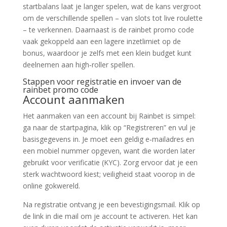
startbalans laat je langer spelen, wat de kans vergroot
om de verschillende spellen – van slots tot live roulette
– te verkennen. Daarnaast is de rainbet promo code
vaak gekoppeld aan een lagere inzetlimiet op de
bonus, waardoor je zelfs met een klein budget kunt
deelnemen aan high‑roller spellen.
Stappen voor registratie en invoer van de
rainbet promo code
Account aanmaken
Het aanmaken van een account bij Rainbet is simpel:
ga naar de startpagina, klik op “Registreren” en vul je
basisgegevens in. Je moet een geldig e‑mailadres en
een mobiel nummer opgeven, want die worden later
gebruikt voor verificatie (KYC). Zorg ervoor dat je een
sterk wachtwoord kiest; veiligheid staat voorop in de
online gokwereld.
Na registratie ontvang je een bevestigingsmail. Klik op
de link in die mail om je account te activeren. Het kan