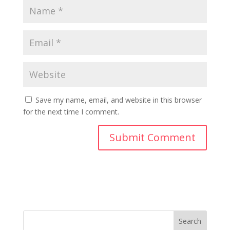
Save my name, email, and website in this browser
for the next time I comment.