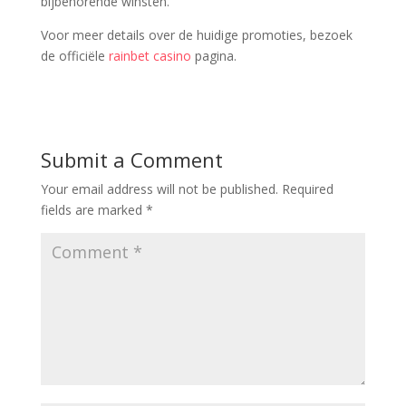
bijbehorende winsten.
Voor meer details over de huidige promoties, bezoek
de officiële
rainbet casino
pagina.
Submit a Comment
Your email address will not be published.
Required
fields are marked
*