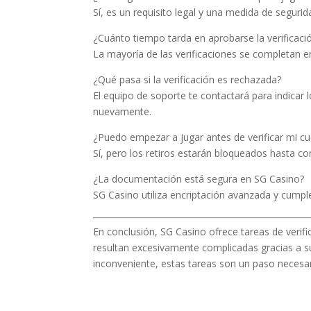
Sí, es un requisito legal y una medida de segurida
¿Cuánto tiempo tarda en aprobarse la verificaci
La mayoría de las verificaciones se completan 
¿Qué pasa si la verificación es rechazada?
El equipo de soporte te contactará para indicar 
nuevamente.
¿Puedo empezar a jugar antes de verificar mi c
Sí, pero los retiros estarán bloqueados hasta com
¿La documentación está segura en SG Casino?
SG Casino utiliza encriptación avanzada y cumpl
En conclusión, SG Casino ofrece tareas de verif
resultan excesivamente complicadas gracias a s
inconveniente, estas tareas son un paso necesar