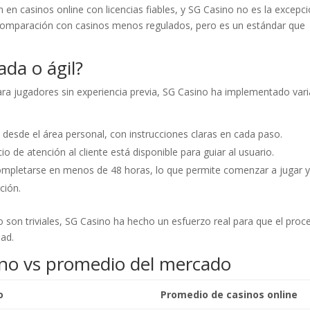
n casinos online con licencias fiables, y SG Casino no es la excepci
 comparación con casinos menos regulados, pero es un estándar que
ada o ágil?
a jugadores sin experiencia previa, SG Casino ha implementado vari
lo desde el área personal, con instrucciones claras en cada paso.
io de atención al cliente está disponible para guiar al usuario.
completarse en menos de 48 horas, lo que permite comenzar a jugar 
ción.
no son triviales, SG Casino ha hecho un esfuerzo real para que el proc
dad.
ino vs promedio del mercado
o
Promedio de casinos online