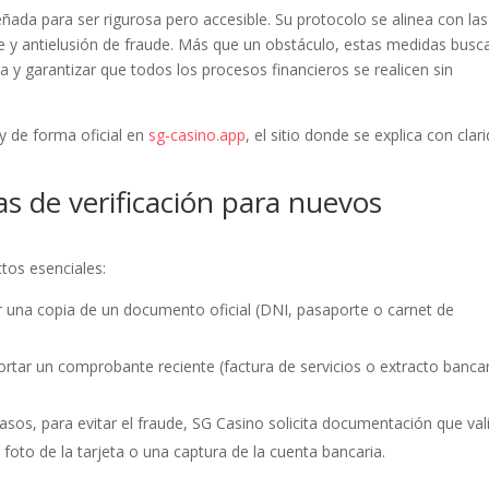
eñada para ser rigurosa pero accesible. Su protocolo se alinea con las
e y antielusión de fraude. Más que un obstáculo, estas medidas busc
a y garantizar que todos los procesos financieros se realicen sin
y de forma oficial en
sg-casino.app
, el sitio donde se explica con clar
as de verificación para nuevos
tos esenciales:
r una copia de un documento oficial (DNI, pasaporte o carnet de
ortar un comprobante reciente (factura de servicios o extracto bancar
asos, para evitar el fraude, SG Casino solicita documentación que val
 foto de la tarjeta o una captura de la cuenta bancaria.