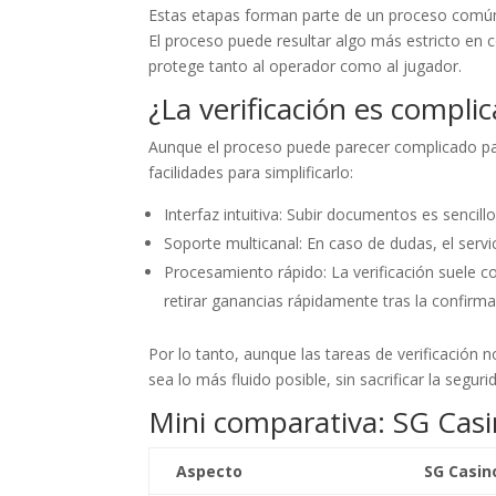
Estas etapas forman parte de un proceso común e
El proceso puede resultar algo más estricto en
protege tanto al operador como al jugador.
¿La verificación es complic
Aunque el proceso puede parecer complicado par
facilidades para simplificarlo:
Interfaz intuitiva: Subir documentos es sencil
Soporte multicanal: En caso de dudas, el servic
Procesamiento rápido: La verificación suele 
retirar ganancias rápidamente tras la confirma
Por lo tanto, aunque las tareas de verificación 
sea lo más fluido posible, sin sacrificar la seguri
Mini comparativa: SG Cas
Aspecto
SG Casin