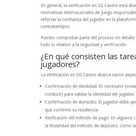
En general, la verificación en SG Casino está dis
normativas internacionales de juego responsabl
reforzar la confianza del jugador en la plataform
contratiempos.
Puedes comprobar parte del proceso en detalle 
todo lo relativo a la seguridad y verificación.
¿En qué consisten las tare
jugadores?
La verificación en SG Casino abarca varios aspec
Confirmación de identidad: Es necesario envia
conducir) para validar la identidad del jugador.
Confirmación de domicilio: El jugador debe ap
que confirme su residencia.
Verificación del método de pago: En algunos c
la titularidad del método de depósito, como la