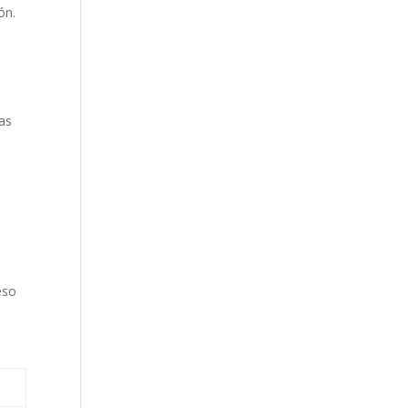
ón.
as
y
eso