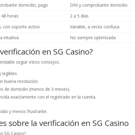
robante domicilio, pago
DNI y comprobante domicilio
 48 horas
2 a 5 días
 con soporte activo
Variable, a veces confusa
 intuitiva
No siempre optimizada
verificación en SG Casino?
endable seguir estos consejos:
legibles.
n buena resolución.
s de domicilio (menos de 3 meses).
cida exactamente con el registrado en la cuenta.
pido y menos frustrante.
s sobre la verificación en SG Casino
 en SG Casino?