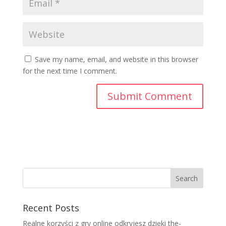
Save my name, email, and website in this browser
for the next time I comment.
Recent Posts
Realne korzyści z gry online odkryjesz dzięki the-