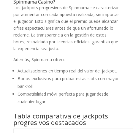
Spinmama Casino?
Los jackpots progresivos de Spinmama se caracterizan
por aumentar con cada apuesta realizada, sin importar
el jugador. Esto significa que el premio puede alcanzar
cifras espectaculares antes de que un afortunado lo
reclame. La transparencia en la gestión de estos
botes, respaldada por licencias oficiales, garantiza que
la experiencia sea justa.
Además, Spinmama ofrece:
Actualizaciones en tiempo real del valor del jackpot.
Bonos exclusivos para probar estas slots con mayor
bankroll.
Compatibilidad móvil perfecta para jugar desde
cualquier lugar.
Tabla comparativa de jackpots
progresivos destacados