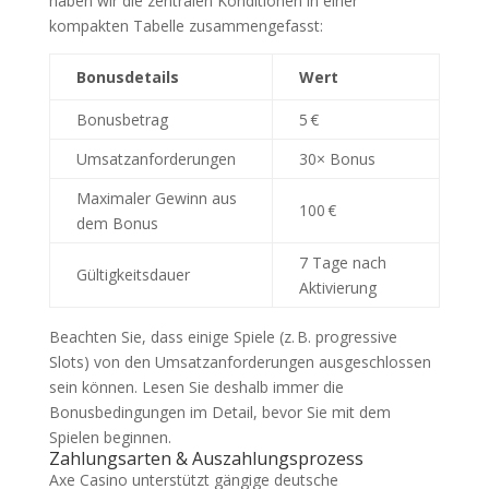
haben wir die zentralen Konditionen in einer
kompakten Tabelle zusammengefasst:
Bonusdetails
Wert
Bonusbetrag
5 €
Umsatzanforderungen
30× Bonus
Maximaler Gewinn aus
100 €
dem Bonus
7 Tage nach
Gültigkeitsdauer
Aktivierung
Beachten Sie, dass einige Spiele (z. B. progressive
Slots) von den Umsatzanforderungen ausgeschlossen
sein können. Lesen Sie deshalb immer die
Bonusbedingungen im Detail, bevor Sie mit dem
Spielen beginnen.
Zahlungsarten & Auszahlungsprozess
Axe Casino unterstützt gängige deutsche