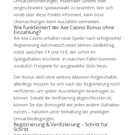
Umsatzanforderungen, maximaler Gewinn oder
eingeschränkte Spielauswahl zu beachten. Wer sich
vorab über diese Punkte informiert, kann böse
Überraschungen beim Auszahlen vermeiden.
Wie funktioniert der Axe Casino Bonus ohne
Einzahlung?
Bei Axe Casino erhalten neue Spieler nach erfolgreicher
Registrierung automatisch einen kleinen Geldbetrag,
meist zwischen 5 € und 10 €, der sofort im
Spielguthaben erscheint. In manchen Fällen kommen
zusätzlich Freispiele für ausgewählte Slots hinzu.
Der Bonus wird ohne weitere Aktionen freigeschaltet,
allerdings müssen Sie sich nach der Registrierung noch
verifizieren, um später Auszahlungen beantragen zu
können. Sobald die Verifizierung abgeschlossen ist,
können Sie das Bonusgeld wie jedes andere Guthaben
nutzen – natürlich unter Einhaltung der jeweiligen
Umsatzbedingungen.
Registrierung & Verifizierung – Schritt für
Schritt