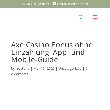
+389 76 22 00 88
contact@izostone.mk
Axe Casino Bonus ohne
Einzahlung: App‑ und
Mobile‑Guide
by
izostone
|
Mar 16, 2026
|
Uncategorized
|
0
comments