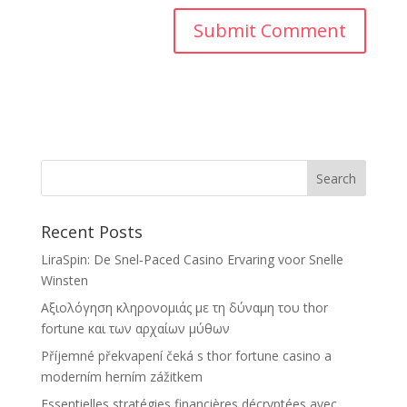
Recent Posts
LiraSpin: De Snel‑Paced Casino Ervaring voor Snelle
Winsten
Αξιολόγηση κληρονομιάς με τη δύναμη του thor
fortune και των αρχαίων μύθων
Příjemné překvapení čeká s thor fortune casino a
moderním herním zážitkem
Essentielles stratégies financières décryptées avec