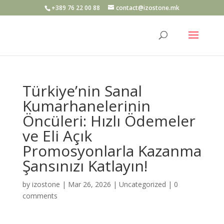
+389 76 22 00 88
contact@izostone.mk
Türkiye’nin Sanal
Kumarhanelerinin
Öncüleri: Hızlı Ödemeler
ve Eli Açık
Promosyonlarla Kazanma
Şansınızı Katlayın!
by
izostone
|
Mar 26, 2026
|
Uncategorized
|
0
comments