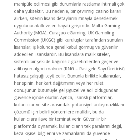
manipüle edilmesi gibi durumlarla rastlama ihtimali çok
daha yüksektir. Bu nedenle, bir çevrimiçi casino kararı
alırken, sitenin lisans detaylarını itinayla denetlemek
uygulanacak ilk ve en hayati girişimdir. Malta Gaming
Authority (MGA), Curaçao eGaming, UK Gambling
Commission (UKGC) gibi kuruluşlar tarafından sunulan
lisanslar, iş kolunda genel kabul görmüş ve güvenilir
addedilen lisanslardır. Bu lisanslara malik siteler,
sistemli bir şekilde bağımsız gözetimlerden geçer ve
adil oyun algoritmalrının (RNG – Rastgele Sayı Üreticisi)
hatasız çalıştığı teyit edilir. Bununla birlikte kullanıcılar,
her spinin, her kart dağıtımının veya her rulet
dönüşünün bütünüyle gelişigüzel ve adil olduğundan
güvence içinde olurlar. Ayrıca, lisanslı platformlar,
kullanıcılar ve site arasındaki potansiyel anlaşmazlıkların
çözümü için belirli yöntemlere maliktir, bu da
kullanıcılara ilave bir teminat verir. Güvenilir bir
platformda oynamak, kullanıcıların tek paralarını değil,
keza kişisel bilgilerini ve zamanlarını da güvende