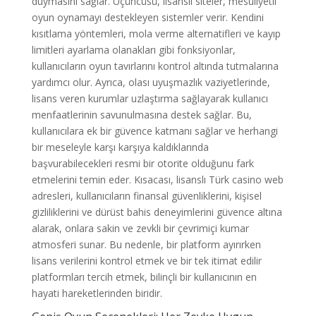
duymasını sağlar. Üçüncüsü, lisanslı siteler, mesuliyetli
oyun oynamayı destekleyen sistemler verir. Kendini
kısıtlama yöntemleri, mola verme alternatifleri ve kayıp
limitleri ayarlama olanakları gibi fonksiyonlar,
kullanıcıların oyun tavırlarını kontrol altında tutmalarına
yardımcı olur. Ayrıca, olası uyuşmazlık vaziyetlerinde,
lisans veren kurumlar uzlaştırma sağlayarak kullanıcı
menfaatlerinin savunulmasına destek sağlar. Bu,
kullanıcılara ek bir güvence katmanı sağlar ve herhangi
bir meseleyle karşı karşıya kaldıklarında
başvurabilecekleri resmi bir otorite olduğunu fark
etmelerini temin eder. Kısacası, lisanslı Türk casino web
adresleri, kullanıcıların finansal güvenliklerini, kişisel
gizliliklerini ve dürüst bahis deneyimlerini güvence altına
alarak, onlara sakin ve zevkli bir çevrimiçi kumar
atmosferi sunar. Bu nedenle, bir platform ayırırken
lisans verilerini kontrol etmek ve bir tek itimat edilir
platformları tercih etmek, bilinçli bir kullanıcının en
hayati hareketlerinden biridir.