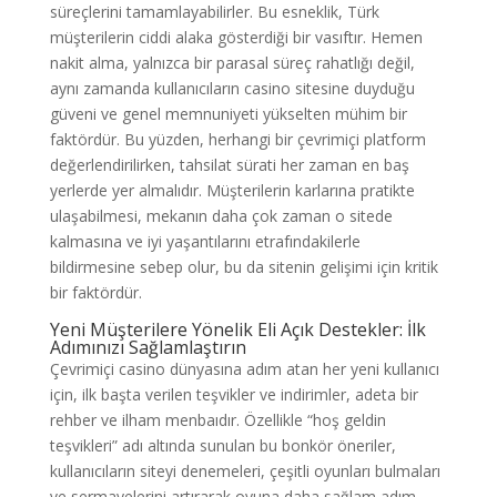
süreçlerini tamamlayabilirler. Bu esneklik, Türk
müşterilerin ciddi alaka gösterdiği bir vasıftır. Hemen
nakit alma, yalnızca bir parasal süreç rahatlığı değil,
aynı zamanda kullanıcıların casino sitesine duyduğu
güveni ve genel memnuniyeti yükselten mühim bir
faktördür. Bu yüzden, herhangi bir çevrimiçi platform
değerlendirilirken, tahsilat sürati her zaman en baş
yerlerde yer almalıdır. Müşterilerin karlarına pratikte
ulaşabilmesi, mekanın daha çok zaman o sitede
kalmasına ve iyi yaşantılarını etrafındakilerle
bildirmesine sebep olur, bu da sitenin gelişimi için kritik
bir faktördür.
Yeni Müşterilere Yönelik Eli Açık Destekler: İlk
Adımınızı Sağlamlaştırın
Çevrimiçi casino dünyasına adım atan her yeni kullanıcı
için, ilk başta verilen teşvikler ve indirimler, adeta bir
rehber ve ilham menbaıdır. Özellikle “hoş geldin
teşvikleri” adı altında sunulan bu bonkör öneriler,
kullanıcıların siteyi denemeleri, çeşitli oyunları bulmaları
ve sermayelerini artırarak oyuna daha sağlam adım