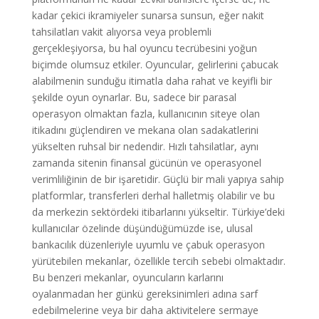
kadar çekici ikramiyeler sunarsa sunsun, eğer nakit
tahsilatları vakit alıyorsa veya problemli
gerçekleşiyorsa, bu hal oyuncu tecrübesini yoğun
biçimde olumsuz etkiler. Oyuncular, gelirlerini çabucak
alabilmenin sunduğu itimatla daha rahat ve keyifli bir
şekilde oyun oynarlar. Bu, sadece bir parasal
operasyon olmaktan fazla, kullanıcının siteye olan
itikadını güçlendiren ve mekana olan sadakatlerini
yükselten ruhsal bir nedendir. Hızlı tahsilatlar, aynı
zamanda sitenin finansal gücünün ve operasyonel
verimliliğinin de bir işaretidir. Güçlü bir mali yapıya sahip
platformlar, transferleri derhal halletmiş olabilir ve bu
da merkezin sektördeki itibarlarını yükseltir. Türkiye’deki
kullanıcılar özelinde düşündüğümüzde ise, ulusal
bankacılık düzenleriyle uyumlu ve çabuk operasyon
yürütebilen mekanlar, özellikle tercih sebebi olmaktadır.
Bu benzeri mekanlar, oyuncuların karlarını
oyalanmadan her günkü gereksinimleri adına sarf
edebilmelerine veya bir daha aktivitelere sermaye