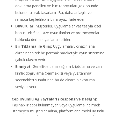
dokunma panelleri ve küçük boyutları göz önünde
bulundurularak tasarlanır. Bu, daha anlaşılır ve
rahatça keşfedilebilir bir arayüz ifade eder.
Duyurular:
Müşteriler, uygulamalar vasıtasıyla özel
bonus teklifleri, taze oyun ilanları ve promosyonlar
hakkında derhal uyarılar alabilirler.
Bir Tıklama ile Giriş:
Uygulamalar, cihazın ana
ekranından tek bir parmak hareketiyle oyun sistemine
çabuk ulaşım verir.
Emniyet:
Genellikle daha sağlam kriptolama ve canlı
kimlik doğrulama (parmak izi veya yüz tanıma)
seçenekleri sunabilirler, bu da ekstra bir koruma
seviyesi verir.
Cep Uyumlu Ağ Sayfaları (Responsive Design):
Taşınabilir app’i bulunmayan veya uygulama indirmek
istemeyen müşteriler adına, platformların mobil uyumlu