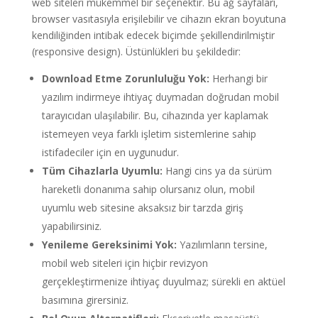
web siteleri mükemmel bir seçenektir. Bu ağ sayfaları,
browser vasıtasıyla erişilebilir ve cihazın ekran boyutuna
kendiliğinden intibak edecek biçimde şekillendirilmiştir
(responsive design). Üstünlükleri bu şekildedir:
Download Etme Zorunluluğu Yok:
Herhangi bir
yazılım indirmeye ihtiyaç duymadan doğrudan mobil
tarayıcıdan ulaşılabilir. Bu, cihazında yer kaplamak
istemeyen veya farklı işletim sistemlerine sahip
istifadeciler için en uygunudur.
Tüm Cihazlarla Uyumlu:
Hangi cins ya da sürüm
hareketli donanıma sahip olursanız olun, mobil
uyumlu web sitesine aksaksız bir tarzda giriş
yapabilirsiniz.
Yenileme Gereksinimi Yok:
Yazılımların tersine,
mobil web siteleri için hiçbir revizyon
gerçekleştirmenize ihtiyaç duyulmaz; sürekli en aktüel
basımına girersiniz.