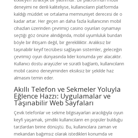
deneyimi ne denli kaliteliyse, kullanıcıların platformda
kaldığı müddet ve ortalama memnuniyet derecesi de o
kadar artar. Her geçen an daha fazla kullanıcının mobil
cihazları üzerinden çevrimiçi casino oyunları oynamayı
seçtiği göz önüne alındığında, mobil uyumluluk bundan
böyle bir ihtişam değil, bir gerekliliktir. Aralıksız bir
taşınabilir keyif tecrübesi sağlayan sistemler, geleceğin
çevrimiçi oyun dünyasında lider konumda yer alacaktır.
Kullanıcı dostu arayüzler ve süratli bağlantı, kullanıcıların
mobil casino deneyiminden eksiksiz bir şekilde haz
almasını temin eder.
Akıllı Telefon ve Sekmeler Yoluyla
Eğlence Hazzı: Uygulamalar ve
Taşınabilir Web Sayfaları
Çevik telefonlar ve sekme bilgisayarları aracılığıyla oyun
keyfi yaşamak, şimdiki kullanıcıların en popüler bulduğu
tarzlardan birine dönüştü. Bu, kullanıcılara zaman ve
mekandan bağımsız olarak istedikleri konumda ve