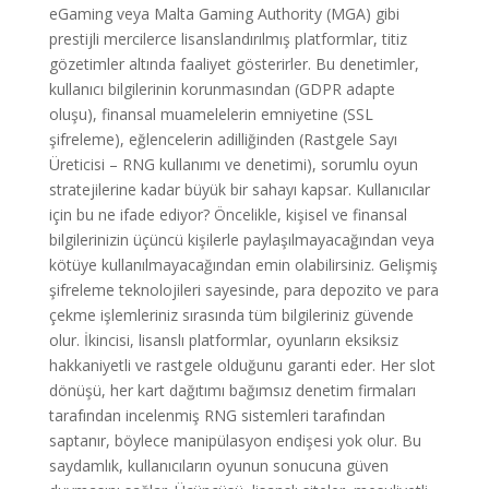
eGaming veya Malta Gaming Authority (MGA) gibi
prestijli mercilerce lisanslandırılmış platformlar, titiz
gözetimler altında faaliyet gösterirler. Bu denetimler,
kullanıcı bilgilerinin korunmasından (GDPR adapte
oluşu), finansal muamelelerin emniyetine (SSL
şifreleme), eğlencelerin adilliğinden (Rastgele Sayı
Üreticisi – RNG kullanımı ve denetimi), sorumlu oyun
stratejilerine kadar büyük bir sahayı kapsar. Kullanıcılar
için bu ne ifade ediyor? Öncelikle, kişisel ve finansal
bilgilerinizin üçüncü kişilerle paylaşılmayacağından veya
kötüye kullanılmayacağından emin olabilirsiniz. Gelişmiş
şifreleme teknolojileri sayesinde, para depozito ve para
çekme işlemleriniz sırasında tüm bilgileriniz güvende
olur. İkincisi, lisanslı platformlar, oyunların eksiksiz
hakkaniyetli ve rastgele olduğunu garanti eder. Her slot
dönüşü, her kart dağıtımı bağımsız denetim firmaları
tarafından incelenmiş RNG sistemleri tarafından
saptanır, böylece manipülasyon endişesi yok olur. Bu
saydamlık, kullanıcıların oyunun sonucuna güven