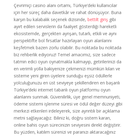
Çevrimiçi casino alanı ortamı, Türkiye’deki kullanıcılar
için her süreç daha davetkâr ve rahat dönüşüyor. Buna
karşın bu kalabalık seçenek dizisinde,
bettilt giriş
gibi
ayırt edilen servislerin da faaliyet gösterdiği hareketli
ekosistemde, gerçekten ayrışan, tutarlı, etkili ve aynı
perspektifte bol fırsatlar hazırlayan oyun alanlarını
keşfetmek bazen zorlu olabilir. Bu noktada bu noktada
biz rehberlik ediyoruz! Temel amacımız, size sadece
tatmin edici oyun oynatmakla kalmayıp, getirilerinizi da
en verimli yolla bakiyenize çekmenizi mümkün kılan ve
sisteme yeni giren üyelere sunduğu eşsiz ödüllerle
yolculuğunuzu en üst seviyeye şekillendiren en başarılı
Türkiye’deki internet tabanlı oyun platformu oyun
alanlarını sunmak. Güvenilirlik, üye genel memnuniyeti,
ödeme sistemi işlenme süresi ve ödül değer düzeyi gibi
merkezi etkenleri irdeleyerek, size ayrıntılı bir açıklama
metni sağlayacağız. Biliniz ki, doğru sistem kararı,
online bahis oyun sürecinizin seviyesini direkt değiştirir.
Bu yüzden, katılım sürenizi ve paranızı aktaracağınız