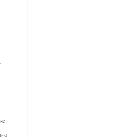
в. —
сно
Rest