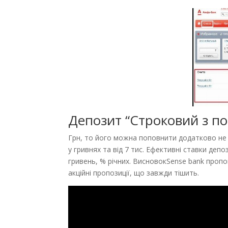
Депозит “Строковий з по
Грн, то його можна поповнити додатково не 
у гривнях та від 7 тис. Ефективні ставки депо
гривень, % річних. ВисновокSense bank пропон
акційні пропозиції, що завжди тішить.