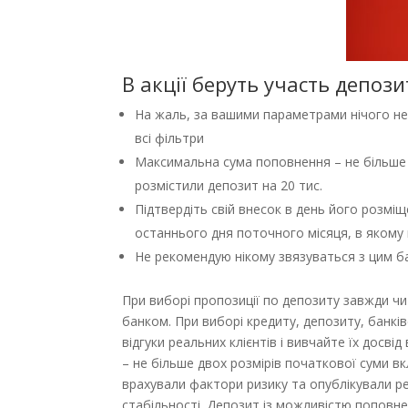
В акції беруть участь депоз
На жаль, за вашими параметрами нічого не 
всі фільтри
Максимальна сума поповнення – не більше 
розмістили депозит на 20 тис.
Підтвердіть свій внесок в день його розміщ
останнього дня поточного місяця, в якому 
Не рекомендую нікому звязуваться з цим б
При виборі пропозиції по депозиту завжди чита
банком. При виборі кредиту, депозиту, банків
відгуки реальних клієнтів і вивчайте їх дос
– не більше двох розмірів початкової суми в
врахували фактори ризику та опублікували ре
стабільності. Депозит із можливістю поповне