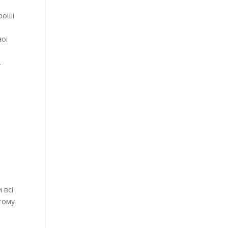
роші
ної
.
 всі
 тому