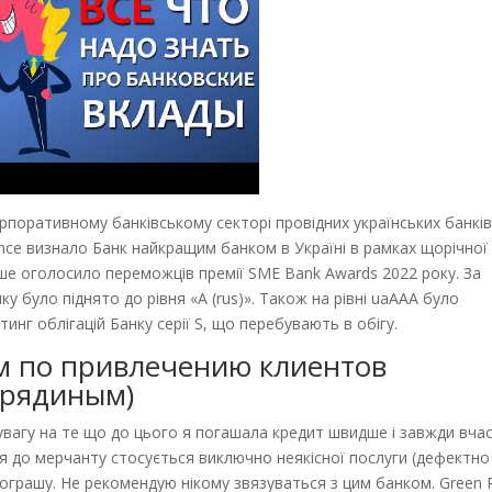
орпоративному банківському секторі провідних українських банкі
nce визнало Банк найкращим банком в Україні в рамках щорічної
ерше оголосило переможців премії SME Bank Awards 2022 року. За
 було піднято до рівня «A (rus)». Також на рівні uaAAA було
нг облігацій Банку серії S, що перебувають в обігу.
м по привлечению клиентов
Урядиным)
 увагу на те що до цього я погашала кредит швидше і завжди вча
ія до мерчанту стосується виключно неякісної послуги (дефектно
рограшу. Не рекомендую нікому звязуваться з цим банком. Green 