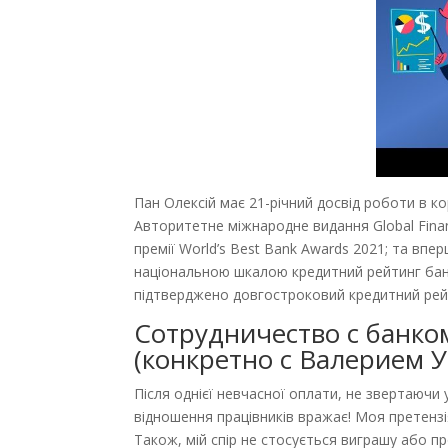
Пан Олексій має 21-річний досвід роботи в к
Авторитетне міжнародне видання Global Fina
премії World’s Best Bank Awards 2021; та вп
національною шкалою кредитний рейтинг банку
підтверджено довгостроковий кредитний рейти
Сотрудничество с банко
(конкретно с Валерием 
Після однієї невчасної оплати, не звертаючи
відношення працівників вражає! Моя претенз
Також, мій спір не стосується виграшу або п