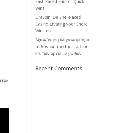
Fast‑Paced Fun for Quick
Wins
LiraSpin: De Snel‑Paced
Casino Ervaring voor Snelle
Winsten
Αξιολόγηση κληρονομιάς με
τη δύναμη του thor fortune
και των αρχαίων μύθων
Recent Comments
н грн
ь