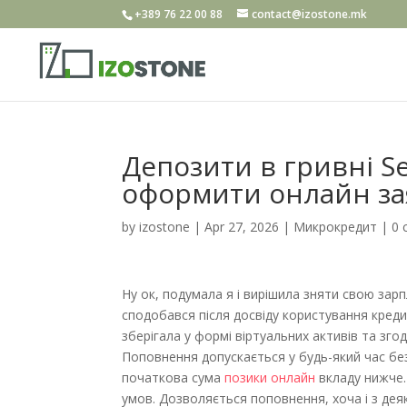
+389 76 22 00 88
contact@izostone.mk
Депозити в гривні Se
оформити онлайн за
by
izostone
|
Apr 27, 2026
|
Микрокредит
|
0 
Ну ок, подумала я і вирішила зняти свою зар
сподобався після досвіду користування креди
зберігала у формі віртуальних активів та зг
Поповнення допускається у будь-який час без
початкова сума
позики онлайн
вкладу нижче.
умов. Дозволяється поповнення, хоча і з де