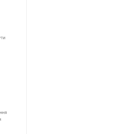
ути
ення
и