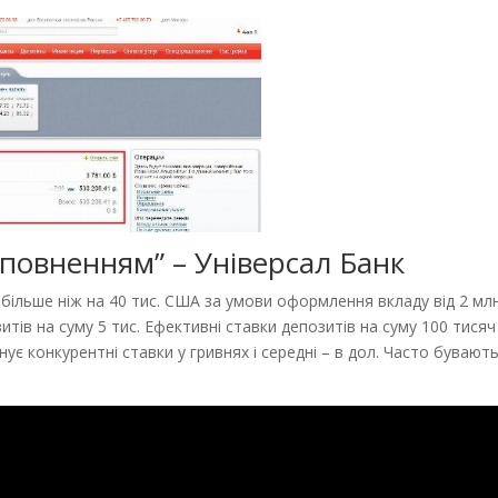
повненням” – Універсал Банк
більше ніж на 40 тис. США за умови оформлення вкладу від 2 мл
зитів на суму 5 тис. Ефективні ставки депозитів на суму 100 тисяч
ує конкурентні ставки у гривнях і середні – в дол. Часто бувают