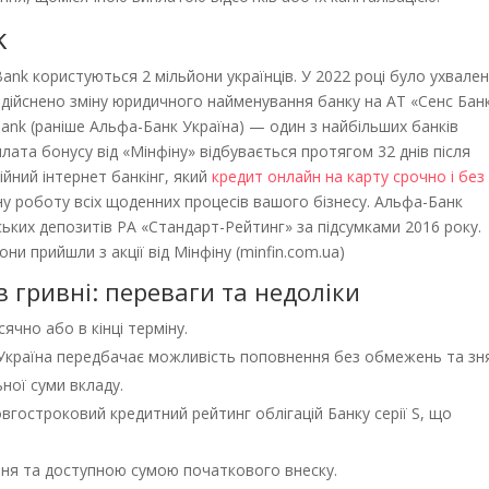
k
nk користуються 2 мільйони українців. У 2022 році було ухвале
здійснено зміну юридичного найменування банку на АТ «Сенс Бан
ank (раніше Альфа-Банк Україна) — один з найбільших банків
плата бонусу від «Мінфіну» відбувається протягом 32 днів після
ійний інтернет банкінг, який
кредит онлайн на карту срочно і без
у роботу всіх щоденних процесів вашого бізнесу. Альфа-Банк
ських депозитів РА «Стандарт-Рейтинг» за підсумками 2016 року.
вони прийшли з акції від Мінфіну (minfin.com.ua)
в гривні: переваги та недоліки
ячно або в кінці терміну.
Україна передбачає можливість поповнення без обмежень та зн
ьної суми вкладу.
вгостроковий кредитний рейтинг облігацій Банку серії S, що
ння та доступною сумою початкового внеску.