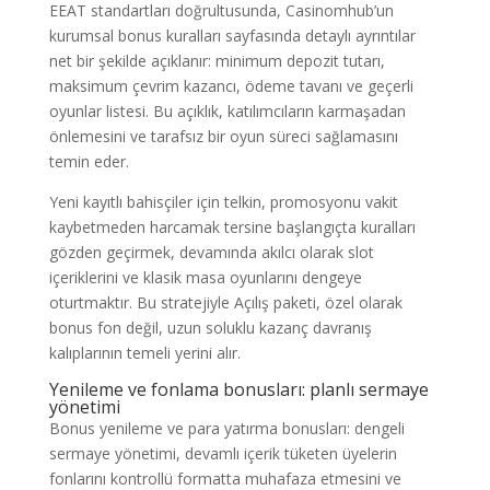
EEAT standartları doğrultusunda, Casinomhub’un
kurumsal bonus kuralları sayfasında detaylı ayrıntılar
net bir şekilde açıklanır: minimum depozit tutarı,
maksimum çevrim kazancı, ödeme tavanı ve geçerli
oyunlar listesi. Bu açıklık, katılımcıların karmaşadan
önlemesini ve tarafsız bir oyun süreci sağlamasını
temin eder.
Yeni kayıtlı bahisçiler için telkin, promosyonu vakit
kaybetmeden harcamak tersine başlangıçta kuralları
gözden geçirmek, devamında akılcı olarak slot
içeriklerini ve klasik masa oyunlarını dengeye
oturtmaktır. Bu stratejiyle Açılış paketi, özel olarak
bonus fon değil, uzun soluklu kazanç davranış
kalıplarının temeli yerini alır.
Yenileme ve fonlama bonusları: planlı sermaye
yönetimi
Bonus yenileme ve para yatırma bonusları: dengeli
sermaye yönetimi, devamlı içerik tüketen üyelerin
fonlarını kontrollü formatta muhafaza etmesini ve