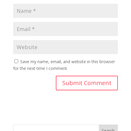
Save my name, email, and website in this browser
for the next time I comment.