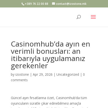
+389 76 22 00 88
contact@izostone.mk
Casinomhub’da ayın en
verimli bonusları: an
itibarıyla uygulamanız
gerekenler
by
izostone
|
Apr 29, 2026
|
Uncategorized
|
0
comments
Güncel ayın fırsatlarına özet, Casinomhub’da tüm
oyuncuların süratle çıkar edinebilmesi amaçla