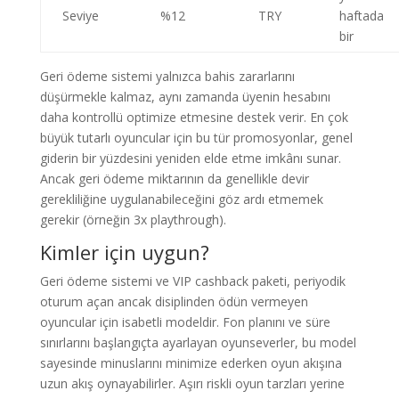
Seviye
%12
TRY
haftada
bir
Geri ödeme sistemi yalnızca bahis zararlarını
düşürmekle kalmaz, aynı zamanda üyenin hesabını
daha kontrollü optimize etmesine destek verir. En çok
büyük tutarlı oyuncular için bu tür promosyonlar, genel
giderin bir yüzdesini yeniden elde etme imkânı sunar.
Ancak geri ödeme miktarının da genellikle devir
gerekliliğine uygulanabileceğini göz ardı etmemek
gerekir (örneğin 3x playthrough).
Kimler için uygun?
Geri ödeme sistemi ve VIP cashback paketi, periyodik
oturum açan ancak disiplinden ödün vermeyen
oyuncular için isabetli modeldir. Fon planını ve süre
sınırlarını başlangıçta ayarlayan oyunseverler, bu model
sayesinde minuslarını minimize ederken oyun akışına
uzun akış oynayabilirler. Aşırı riskli oyun tarzları yerine