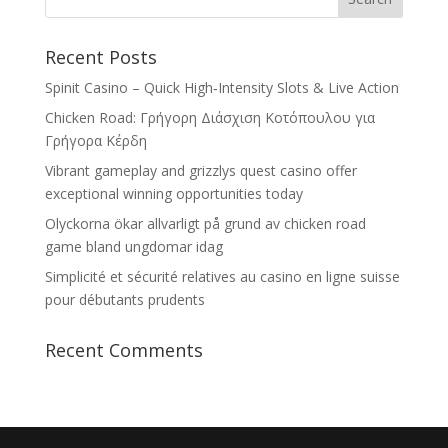
Recent Posts
Spinit Casino – Quick High‑Intensity Slots & Live Action
Chicken Road: Γρήγορη Διάσχιση Κοτόπουλου για
Γρήγορα Κέρδη
Vibrant gameplay and grizzlys quest casino offer
exceptional winning opportunities today
Olyckorna ökar allvarligt på grund av chicken road
game bland ungdomar idag
Simplicité et sécurité relatives au casino en ligne suisse
pour débutants prudents
Recent Comments