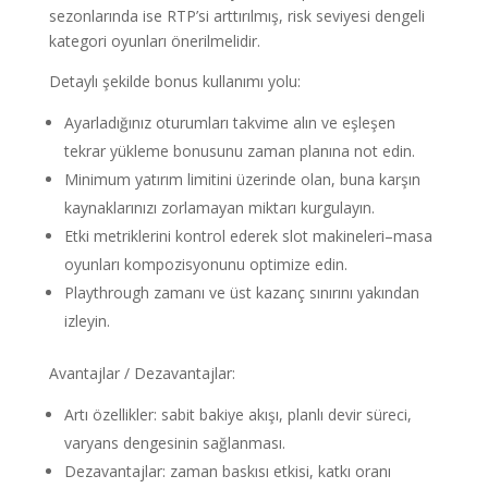
sezonlarında ise RTP’si arttırılmış, risk seviyesi dengeli
kategori oyunları önerilmelidir.
Detaylı şekilde bonus kullanımı yolu:
Ayarladığınız oturumları takvime alın ve eşleşen
tekrar yükleme bonusunu zaman planına not edin.
Minimum yatırım limitini üzerinde olan, buna karşın
kaynaklarınızı zorlamayan miktarı kurgulayın.
Etki metriklerini kontrol ederek slot makineleri–masa
oyunları kompozisyonunu optimize edin.
Playthrough zamanı ve üst kazanç sınırını yakından
izleyin.
Avantajlar / Dezavantajlar:
Artı özellikler: sabit bakiye akışı, planlı devir süreci,
varyans dengesinin sağlanması.
Dezavantajlar: zaman baskısı etkisi, katkı oranı