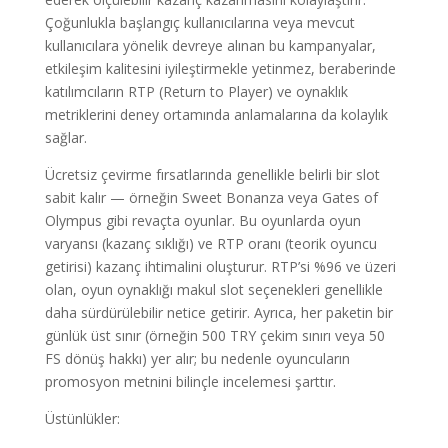
Çoğunlukla başlangıç kullanıcılarına veya mevcut
kullanıcılara yönelik devreye alınan bu kampanyalar,
etkileşim kalitesini iyileştirmekle yetinmez, beraberinde
katılımcıların RTP (Return to Player) ve oynaklık
metriklerini deney ortamında anlamalarına da kolaylık
sağlar.
Ücretsiz çevirme fırsatlarında genellikle belirli bir slot
sabit kalır — örneğin Sweet Bonanza veya Gates of
Olympus gibi revaçta oyunlar. Bu oyunlarda oyun
varyansı (kazanç sıklığı) ve RTP oranı (teorik oyuncu
getirisi) kazanç ihtimalini oluşturur. RTP’si %96 ve üzeri
olan, oyun oynaklığı makul slot seçenekleri genellikle
daha sürdürülebilir netice getirir. Ayrıca, her paketin bir
günlük üst sınır (örneğin 500 TRY çekim sınırı veya 50
FS dönüş hakkı) yer alır; bu nedenle oyuncuların
promosyon metnini bilinçle incelemesi şarttır.
Üstünlükler: