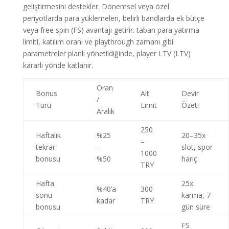
geliştirmesini destekler. Dönemsel veya özel
periyotlarda para yüklemeleri, belirli bandlarda ek bütçe
veya free spin (FS) avantajı getirir. taban para yatırma
limiti, katılım oranı ve playthrough zamanı gibi
parametreler planlı yönetildiğinde, player LTV (LTV)
kararlı yönde katlanır.
Oran
Bonus
Alt
Devir
/
Türü
Limit
Özeti
Aralık
250
Haftalık
%25
20–35x
–
tekrar
–
slot, spor
1000
bonusu
%50
hariç
TRY
Hafta
25x
%40’a
300
sonu
karma, 7
kadar
TRY
bonusu
gün süre
FS