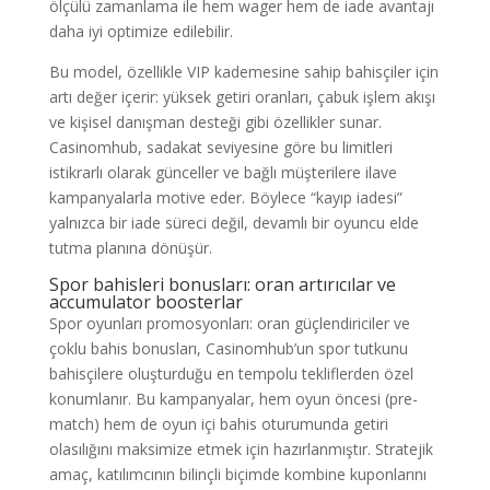
ölçülü zamanlama ile hem wager hem de iade avantajı
daha iyi optimize edilebilir.
Bu model, özellikle VIP kademesine sahip bahisçiler için
artı değer içerir: yüksek getiri oranları, çabuk işlem akışı
ve kişisel danışman desteği gibi özellikler sunar.
Casinomhub, sadakat seviyesine göre bu limitleri
istikrarlı olarak günceller ve bağlı müşterilere ilave
kampanyalarla motive eder. Böylece “kayıp iadesi”
yalnızca bir iade süreci değil, devamlı bir oyuncu elde
tutma planına dönüşür.
Spor bahisleri bonusları: oran artırıcılar ve
accumulator boosterlar
Spor oyunları promosyonları: oran güçlendiriciler ve
çoklu bahis bonusları, Casinomhub’un spor tutkunu
bahisçilere oluşturduğu en tempolu tekliflerden özel
konumlanır. Bu kampanyalar, hem oyun öncesi (pre-
match) hem de oyun içi bahis oturumunda getiri
olasılığını maksimize etmek için hazırlanmıştır. Stratejik
amaç, katılımcının bilinçli biçimde kombine kuponlarını