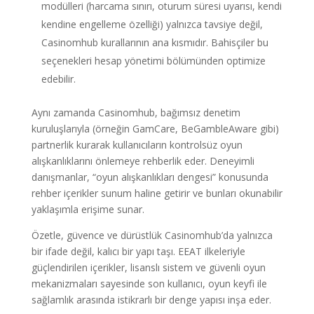
modülleri (harcama sınırı, oturum süresi uyarısı, kendi
kendine engelleme özelliği) yalnızca tavsiye değil,
Casinomhub kurallarının ana kısmıdır. Bahisçiler bu
seçenekleri hesap yönetimi bölümünden optimize
edebilir.
Aynı zamanda Casinomhub, bağımsız denetim
kuruluşlarıyla (örneğin GamCare, BeGambleAware gibi)
partnerlik kurarak kullanıcıların kontrolsüz oyun
alışkanlıklarını önlemeye rehberlik eder. Deneyimli
danışmanlar, “oyun alışkanlıkları dengesi” konusunda
rehber içerikler sunum haline getirir ve bunları okunabilir
yaklaşımla erişime sunar.
Özetle, güvence ve dürüstlük Casinomhub’da yalnızca
bir ifade değil, kalıcı bir yapı taşı. EEAT ilkeleriyle
güçlendirilen içerikler, lisanslı sistem ve güvenli oyun
mekanizmaları sayesinde son kullanıcı, oyun keyfi ile
sağlamlık arasında istikrarlı bir denge yapısı inşa eder.