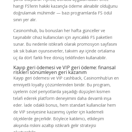
hangi FS’lerin hakiki kazançla ödeme alınabilir olduğunu
doğrulamak mühimdir — bazı programlarda FS ödül
sınırı yer alır.
Casinomhub, bu bonusları her hafta günceller ve
taşınabilir cihaz kullanıcıları için ayrıcalıklı FS paketleri
sunar. Bu nedenle istikrarlı olarak promosyon sayfasını
sık sık bakan oyunseverler, takvim ayı içinde ortalama
üç ila dört farklı free dönüş teklifinden kullanabilir.
Kayıp geri ödemesi ve VIP geri ödeme: finansal
riskleri sönümleyen geri kazanım
Kayıp geri ödemesi ve VIP cashback, Casinomhub’un en
emniyetli loyalty çözümlerinden biridir. Bu program,
üyelerin özel periyotlarda yaşadığı düşüşleri kısmen
telafi ederek platform deneyimini daha devamlı inşa
eder. İade odaklı bonus, hem standart kullanıcılar hem
de VIP seviyesine kazanmış üyeler için kademeli
ölçeklerde geçerlidir. Böylece katılımcı, etkileşim
akışında riskini azaltıp istikrarlı gelir stratejisi