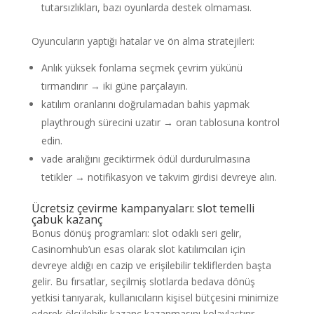
tutarsızlıkları, bazı oyunlarda destek olmaması.
Oyuncuların yaptığı hatalar ve ön alma stratejileri:
Anlık yüksek fonlama seçmek çevrim yükünü
tırmandırır → iki güne parçalayın.
katılım oranlarını doğrulamadan bahis yapmak
playthrough sürecini uzatır → oran tablosuna kontrol
edin.
vade aralığını geciktirmek ödül durdurulmasına
tetikler → notifikasyon ve takvim girdisi devreye alın.
Ücretsiz çevirme kampanyaları: slot temelli
çabuk kazanç
Bonus dönüş programları: slot odaklı seri gelir,
Casinomhub’un esas olarak slot katılımcıları için
devreye aldığı en cazip ve erişilebilir tekliflerden başta
gelir. Bu fırsatlar, seçilmiş slotlarda bedava dönüş
yetkisi tanıyarak, kullanıcıların kişisel bütçesini minimize
ederek ölçülebilir kazanç kazanmasını kolaylaştırır.