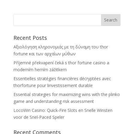
Recent Posts
Αξιολόγηση κληρονομιάς με τη δύναμη του thor
fortune και των αρχαίων μύθων
Příjemné překvapení čeká s thor fortune casino a
moderním herním zážitkem
Essentielles stratégies financières décryptées avec
thorfortune pour linvestissement durable
Essential strategies for maximizing wins with the plinko
game and understanding risk assessment
LocoWin Casino: Quick‑Fire Slots en Snelle Winsten
voor de Snel‑Paced Speler
Recent Comments