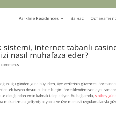
Parkline Residences
За нас
Останати п
k sistemi, internet tabanlı casin
inizi nasıl muhafaza eder?
 comments
oğunluğu günden güne büyürken, üye verilerinin güvencesi öncekinde
everler tek başına doyurucu bir etkileşim önceliklendirmiyor; aynı zaman
mniyette olduğundan emin kalmak talep ediyor. Bu bağlamda,
slotbey günc
nma mekanizması gelişmiş altyapısı ve üye merkezli uygulamalarıyla gü