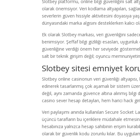
Slotbey platformu, online bilgi güvenliğini salt 
olarak önemsiyor. Veri kodlama altyapıları, sağla
severlerin güven hissiyle aktivitesini doyasıya y
dünyasındaki marka algısını desteklerken kalıcı ol
Ek olarak Slotbey markası, veri güvenliğini sadece 
benimsiyor. Şeffaf bilgi gizliliği esasları, uygunlu
güvenliğine verdiği önem her seviyede göstermek 
salt bir teknik girişim değil; oyuncu memnuniyeti
Slotbey sitesi emniyet kor
Slotbey online casinonun veri güvenliği altyapısı,
edinerek tasarlanmış çok aşamalı bir sistem üzer
değil, aynı zamanda güvence altına alınmış bilgi
casino sever hesap detayları, hem harici hack gir
Veri paylaşımı anında kullanılan Secure Socket Laye
üçüncü tarafların bu içeriklere müdahale etmesini
hesabınıza yalnızca hesap sahibinin erişim kurabi
olarak bir güvenlik kodu zorunlu kılar. Bu uygulama,