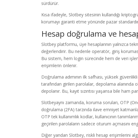
sürdürür.
Kısa ifadeyle, Slotbey sitesinin kullandığı kriptog
korumayı garanti etme yönünde pazar standardını
Hesap doğrulama ve hesa
Slotbey platformu, üye hesaplarının yalnızca teknol
değerlendirir. Bu nedenle operatör, giriş koruma
Bu sistem, hem login sürecinde hem de veri işlemle
erişimlerin önlenir.
Doğrulama adımının ilk safhası, yüksek güvenlikli 
tarafından girilen parolalar, depolama alanında o
depolanır. Bu, kayıt sızıntısı yaşansa bile ham pa
Slotbeyaynı zamanda, koruma soruları, OTP (One T
doğrulama (2FA) tarzında ilave emniyet katmanları
OTP tek kullanımlık kodlar, kullanıcının tanımlanmas
geçirilen parolaların sadece oturum açmasını eng
Diğer yandan Slotbey, riskli hesap erişimlerini algıl