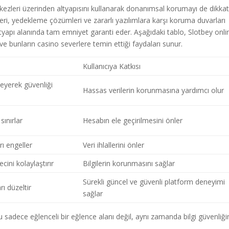
kezleri üzerinden altyapısını kullanarak donanımsal korumayı de dikka
leri, yedekleme çözümleri ve zararlı yazılımlara karşı koruma duvarları
apı alanında tam emniyet garanti eder. Aşağıdaki tablo, Slotbey onli
i ve bunların casino severlere temin ettiği faydaları sunur.
Kullanıcıya Katkısı
eleyerek güvenliği
Hassas verilerin korunmasına yardımcı olur
sınırlar
Hesabın ele geçirilmesini önler
rı engeller
Veri ihlallerini önler
cini kolaylaştırır
Bilgilerin korunmasını sağlar
Sürekli güncel ve güvenli platform deneyimi
ı düzeltir
sağlar
 sadece eğlenceli bir eğlence alanı değil, aynı zamanda bilgi güvenliği