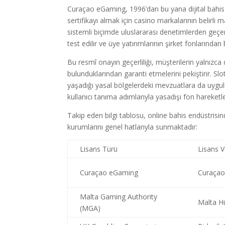
Curaçao eGaming, 1996’dan bu yana dijital bahis 
sertifikayı almak için casino markalarının belirli
sistemli biçimde uluslararası denetimlerden geçer
test edilir ve üye yatırımlarının şirket fonlarında
Bu resmî onayın geçerliliği, müşterilerin yalnızca
bulunduklarından garanti etmelerini pekiştirir. Sl
yaşadığı yasal bölgelerdeki mevzuatlara da uyg
kullanıcı tanıma adımlarıyla yasadışı fon hareketle
Takip eden bilgi tablosu, online bahis endüstrisin
kurumlarını genel hatlarıyla sunmaktadır:
Lisans Türü
Lisans 
Curaçao eGaming
Curaçao
Malta Gaming Authority
Malta H
(MGA)