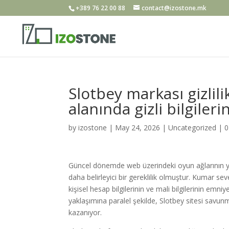
+389 76 22 00 88
contact@izostone.mk
Slotbey markası gizlili
alanında gizli bilgiler
by
izostone
|
May 24, 2026
|
Uncategorized
|
0
Güncel dönemde web üzerindeki oyun ağlarının y
daha belirleyici bir gereklilik olmuştur. Kumar s
kişisel hesap bilgilerinin ve mali bilgilerinin e
yaklaşımına paralel şekilde, Slotbey sitesi savu
kazanıyor.