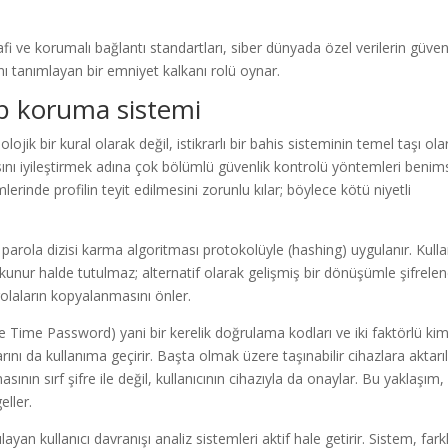
rafi ve korumalı bağlantı standartları, siber dünyada özel verilerin güvenl
 tanımlayan bir emniyet kalkanı rolü oynar.
p koruma sistemi
ojik bir kural olarak değil, istikrarlı bir bahis sisteminin temel taşı ola
sını iyileştirmek adına çok bölümlü güvenlik kontrolü yöntemleri benim
rinde profilin teyit edilmesini zorunlu kılar; böylece kötü niyetli
parola dizisi karma algoritması protokolüyle (hashing) uygulanır. Kulla
kunur halde tutulmaz; alternatif olarak gelişmiş bir dönüşümle şifrele
rolaların kopyalanmasını önler.
ime Password) yani bir kerelik doğrulama kodları ve iki faktörlü kim
nı da kullanıma geçirir. Başta olmak üzere taşınabilir cihazlara aktarı
ının sırf şifre ile değil, kullanıcının cihazıyla da onaylar. Bu yaklaşım,
eller.
ayan kullanıcı davranışı analiz sistemleri aktif hale getirir. Sistem, farkl