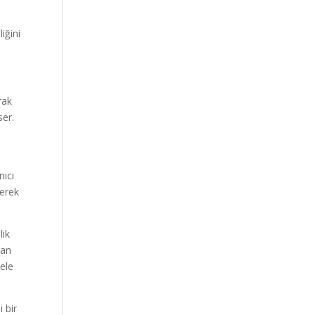
iğini
rak
ser.
nıcı
nerek
lik
lan
 ele
ı bir