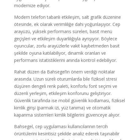
modernize ediyor.
Modern telefon tabanlı etkileşim, salt grafik düzenine
ötesinde, ek olarak verimliliğe dahi yoğunlaşıyor. Cep
arayüzü, yüksek performans süreleri, basit menü
geçişleri ve etkileşim duyarlılığıyla ayrışıyor. Böylece
oyuncular, zorlu arayüzlerle vakit kaybetmeden basit
şekilde oyuna katılabiliyor, dinamik oranları ve
performans istatistiklerini anında kontrol edebiliyor.
Rahat düzen da Bahsegel’in önem verdiği noktalar
arasında. Uzun süreli oturumlarda bile fiziksel stresi
düşüren dengeli renk paleti, konforlu font seçimi ve
düzenli yerleşim, etkileşim konforunu geliştiriyor.
Güvenlik tarafında ise mobil güvenlik kodlaması, fiziksel
kimlik girişi (parmak izi, yüz tanıma) ve otomatik
kapanma sistemleri kimlik bilgilerini güvenceye alıyor.
Bahsegel, cep uygulaması kullanıcılarının tercih
örüntülerini kesintisiz şekilde analiz ederek taşınabilir