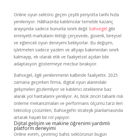
Online oyun sektörü geçen çeşitli periyotta tarihi hızla
yenileniyor. Hâlihazırda katılımcılar temelde kazanç
arayışında sadece bununla sınırlı değil.
bahsegel
gibi
emniyetli markaların ilettiği çerçevede, güvenli, bireysel
ve eğlenceli oyun deneyimi bekliyorlar. Bu değişim,
işletmeleri sadece yazılım ve altyapı bakımından sınırlı
kalmayıp, ek olarak etik ve faaliyetsel açıdan bile
adaptasyon göstermeye mecbur bırakıyor.
Bahsegel, ilgili yenilenmenin kalbinde faaliyette. 2025
zamana geçerken firma, digital oyun alanındaki
gelişmeleri gözlemliyor ve katılımcı isteklerine baz
alarak yol haritalarını yeniliyor. AI, blok zinciri tabanlı risk
önleme mekanizmaları ve performans ölçümü tarzı ileri
teknoloji çözümleri, Bahsegel’in stratejik planlamasında
artarak hayati bir rol yapıyor.
Dijital gelişim ve makine öğrenimi yardımlı
platform deneyimi
Online evrim, çevrimiçi bahis sektörünün bugün