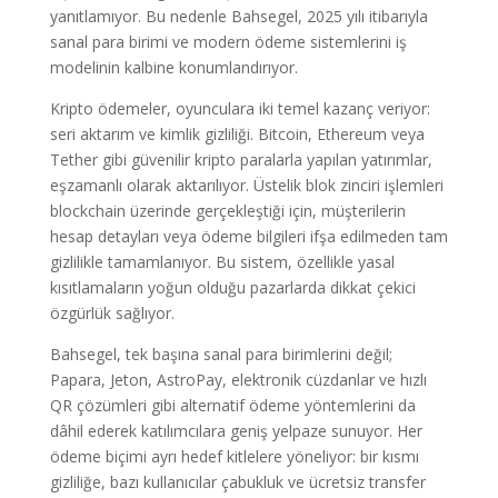
yanıtlamıyor. Bu nedenle Bahsegel, 2025 yılı itibarıyla
sanal para birimi ve modern ödeme sistemlerini iş
modelinin kalbine konumlandırıyor.
Kripto ödemeler, oyunculara iki temel kazanç veriyor:
seri aktarım ve kimlik gizliliği. Bitcoin, Ethereum veya
Tether gibi güvenilir kripto paralarla yapılan yatırımlar,
eşzamanlı olarak aktarılıyor. Üstelik blok zinciri işlemleri
blockchain üzerinde gerçekleştiği için, müşterilerin
hesap detayları veya ödeme bilgileri ifşa edilmeden tam
gizlilikle tamamlanıyor. Bu sistem, özellikle yasal
kısıtlamaların yoğun olduğu pazarlarda dikkat çekici
özgürlük sağlıyor.
Bahsegel, tek başına sanal para birimlerini değil;
Papara, Jeton, AstroPay, elektronik cüzdanlar ve hızlı
QR çözümleri gibi alternatif ödeme yöntemlerini da
dâhil ederek katılımcılara geniş yelpaze sunuyor. Her
ödeme biçimi ayrı hedef kitlelere yöneliyor: bir kısmı
gizliliğe, bazı kullanıcılar çabukluk ve ücretsiz transfer