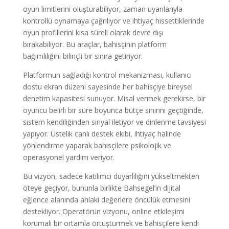
oyun limitlerini oluşturabiliyor, zaman uyarılarıyla
kontrollü oynamaya çağrılıyor ve ihtiyaç hissettiklerinde
oyun profillerini kısa süreli olarak devre dışı
bırakabiliyor. Bu araçlar, bahisçinin platform
bağımlılığını bilinçli bir sınıra getiriyor.
Platformun sağladığı kontrol mekanizması, kullanıcı
dostu ekran düzeni sayesinde her bahisçiye bireysel
denetim kapasitesi sunuyor. Misal vermek gerekirse, bir
oyuncu belirli bir süre boyunca bütçe sınırını geçtiğinde,
sistem kendiliğinden sinyal iletiyor ve dinlenme tavsiyesi
yapıyor. Üstelik canlı destek ekibi, ihtiyaç halinde
yönlendirme yaparak bahisçilere psikolojik ve
operasyonel yardım veriyor.
Bu vizyon, sadece katılımcı duyarlılığını yükseltmekten
öteye geçiyor, bununla birlikte Bahsegel’in dijital
eğlence alanında ahlaki değerlere öncülük etmesini
destekliyor. Operatörün vizyonu, online etkileşimi
korumalı bir ortamla örtüştürmek ve bahisçilere kendi