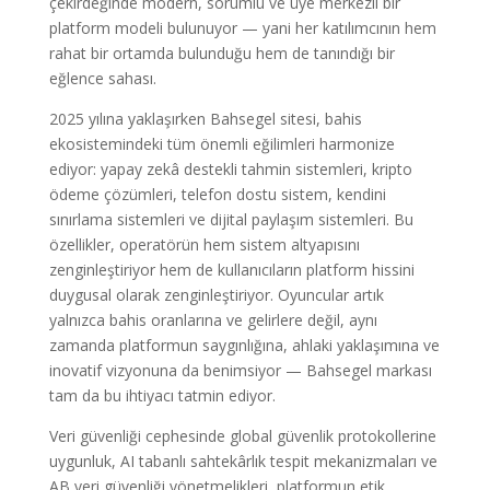
çekirdeğinde modern, sorumlu ve üye merkezli bir
platform modeli bulunuyor — yani her katılımcının hem
rahat bir ortamda bulunduğu hem de tanındığı bir
eğlence sahası.
2025 yılına yaklaşırken Bahsegel sitesi, bahis
ekosistemindeki tüm önemli eğilimleri harmonize
ediyor: yapay zekâ destekli tahmin sistemleri, kripto
ödeme çözümleri, telefon dostu sistem, kendini
sınırlama sistemleri ve dijital paylaşım sistemleri. Bu
özellikler, operatörün hem sistem altyapısını
zenginleştiriyor hem de kullanıcıların platform hissini
duygusal olarak zenginleştiriyor. Oyuncular artık
yalnızca bahis oranlarına ve gelirlere değil, aynı
zamanda platformun saygınlığına, ahlaki yaklaşımına ve
inovatif vizyonuna da benimsiyor — Bahsegel markası
tam da bu ihtiyacı tatmin ediyor.
Veri güvenliği cephesinde global güvenlik protokollerine
uygunluk, AI tabanlı sahtekârlık tespit mekanizmaları ve
AB veri güvenliği yönetmelikleri, platformun etik