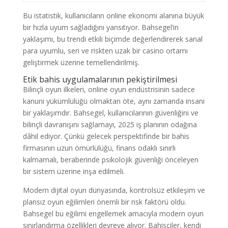
Bu istatistik, kullanıcıların online ekonomi alanına büyük
bir hızla uyum sağladığını yansıtıyor. Bahsegel’in
yaklaşımı, bu trendi etkili biçimde değerlendirerek sanal
para uyumlu, seri ve riskten uzak bir casino ortamı
geliştirmek üzerine temellendirilmiş.
Etik bahis uygulamalarının pekiştirilmesi
Bilinçli oyun ilkeleri, online oyun endüstrisinin sadece
kanuni yükümlülüğü olmaktan öte, aynı zamanda insani
bir yaklaşımdır. Bahsegel, kullanıcılarının güvenliğini ve
bilinçli davranışını sağlamayı, 2025 iş planının odağına
dâhil ediyor. Çünkü gelecek perspektifinde bir bahis
firmasının uzun ömürlülüğü, finans odaklı sınırlı
kalmamalı, beraberinde psikolojik güvenliği önceleyen
bir sistem üzerine inşa edilmeli.
Modern dijital oyun dünyasında, kontrolsüz etkileşim ve
plansız oyun eğilimleri önemli bir risk faktörü oldu.
Bahsegel bu eğilimi engellemek amacıyla modern oyun
sınırlandırma özellikleri devreye alıyor. Bahisçiler, kendi