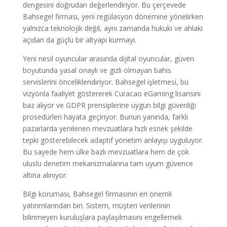
dengesini doğrudan değerlendiriyor. Bu çerçevede
Bahsegel firması, yeni regülasyon dönemine yönelirken
yalnızca teknolojik değil, aynı zamanda hukuki ve ahlaki
açıdan da güçlü bir altyapı kurmayı.
Yeni nesil oyuncular arasında dijital oyuncular, güven
boyutunda yasal onaylı ve gizli olmayan bahis
servislerini önceliklendiriyor. Bahsegel işletmesi, bu
vizyonla faaliyet göstererek Curacao eGaming lisansını
baz alıyor ve GDPR prensiplerine uygun bilgi güvenliği
prosedürleri hayata geçiriyor. Bunun yanında, farklı
pazarlarda yenilenen mevzuatlara hızlı esnek şekilde
tepki gösterebilecek adaptif yönetim anlayışı uyguluyor.
Bu sayede hem ülke bazlı mevzuatlara hem de çok
uluslu denetim mekanizmalarına tam uyum güvence
altına alınıyor.
Bilgi koruması, Bahsegel firmasının en önemli
yatırımlarından biri. Sistem, müşteri verilerinin
bilinmeyen kuruluşlara paylaşılmasını engellemek