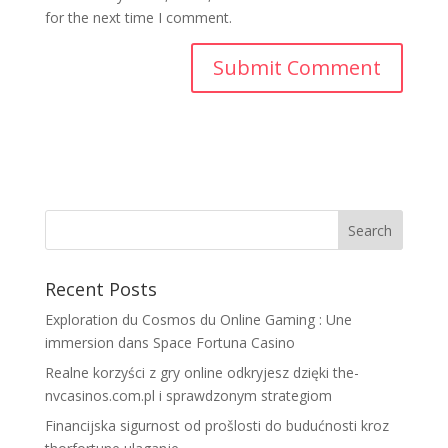
for the next time I comment.
Recent Posts
Exploration du Cosmos du Online Gaming : Une
immersion dans Space Fortuna Casino
Realne korzyści z gry online odkryjesz dzięki the-
nvcasinos.com.pl i sprawdzonym strategiom
Financijska sigurnost od prošlosti do budućnosti kroz