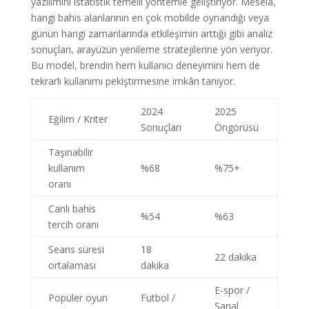
yazılımını istatistik temelli yöntemle geliştiriyor. Mesela,
hangi bahis alanlarının en çok mobilde oynandığı veya
günün hangi zamanlarında etkileşimin arttığı gibi analiz
sonuçları, arayüzün yenileme stratejilerine yön veriyor.
Bu model, brendin hem kullanıcı deneyimini hem de
tekrarlı kullanımı pekiştirmesine imkân tanıyor.
2024
2025
Eğilim / Kriter
Sonuçları
Öngörüsü
Taşınabilir
kullanım
%68
%75+
oranı
Canlı bahis
%54
%63
tercih oranı
Seans süresi
18
22 dakika
ortalaması
dakika
E-spor /
Popüler oyun
Futbol /
Sanal