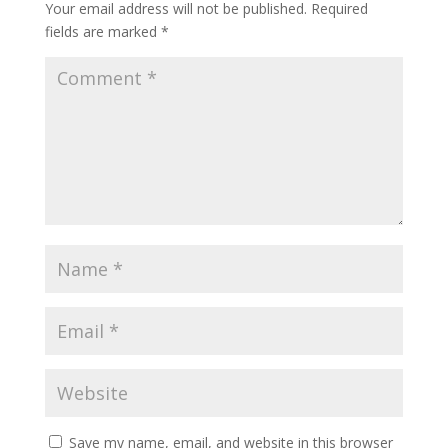
Your email address will not be published.
Required
fields are marked
*
Save my name, email, and website in this browser