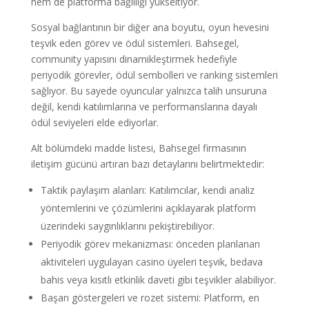
hem de platforma bağlılığı yükseltiyor.
Sosyal bağlantının bir diğer ana boyutu, oyun hevesini
teşvik eden görev ve ödül sistemleri. Bahsegel,
community yapısını dinamikleştirmek hedefiyle
periyodik görevler, ödül sembolleri ve ranking sistemleri
sağlıyor. Bu sayede oyuncular yalnızca talih unsuruna
değil, kendi katılımlarına ve performanslarına dayalı
ödül seviyeleri elde ediyorlar.
Alt bölümdeki madde listesi, Bahsegel firmasının
iletişim gücünü artıran bazı detaylarını belirtmektedir:
Taktik paylaşım alanları: Katılımcılar, kendi analiz
yöntemlerini ve çözümlerini açıklayarak platform
üzerindeki saygınlıklarını pekiştirebiliyor.
Periyodik görev mekanizması: önceden planlanan
aktiviteleri uygulayan casino üyeleri teşvik, bedava
bahis veya kısıtlı etkinlik daveti gibi teşvikler alabiliyor.
Başarı göstergeleri ve rozet sistemi: Platform, en