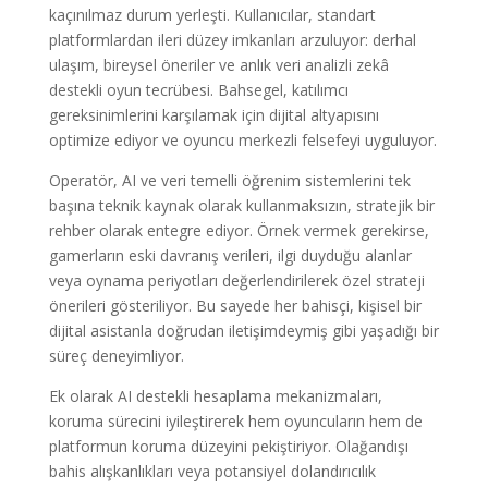
kaçınılmaz durum yerleşti. Kullanıcılar, standart
platformlardan ileri düzey imkanları arzuluyor: derhal
ulaşım, bireysel öneriler ve anlık veri analizli zekâ
destekli oyun tecrübesi. Bahsegel, katılımcı
gereksinimlerini karşılamak için dijital altyapısını
optimize ediyor ve oyuncu merkezli felsefeyi uyguluyor.
Operatör, AI ve veri temelli öğrenim sistemlerini tek
başına teknik kaynak olarak kullanmaksızın, stratejik bir
rehber olarak entegre ediyor. Örnek vermek gerekirse,
gamerların eski davranış verileri, ilgi duyduğu alanlar
veya oynama periyotları değerlendirilerek özel strateji
önerileri gösteriliyor. Bu sayede her bahisçi, kişisel bir
dijital asistanla doğrudan iletişimdeymiş gibi yaşadığı bir
süreç deneyimliyor.
Ek olarak AI destekli hesaplama mekanizmaları,
koruma sürecini iyileştirerek hem oyuncuların hem de
platformun koruma düzeyini pekiştiriyor. Olağandışı
bahis alışkanlıkları veya potansiyel dolandırıcılık