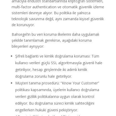
amacıyla endüstri standartlarında kriptografi sistemleri,
multi-factor authentication ve otomatik güvenlik izleme
sistemleri devreye alıyor. Bu politika ile yalnızca
teknolojik savunma değil, aynı zamanda kişisel güvenlik
de korunuyor.
Bahsegel’in bu veri koruma ilkelerini daha uygulamalı
şekilde tanımlamak gerekirse, aşağıdaki koruma
bileşenleri ayrışıyor:
Şifreli bağlantı ve kimlik doğrulama koruması: Tüm
kullanıcı verileri güçlü SSL algoritmasıyla güvenli hale
getiriliyor, hesap girişlerinde iki adımlı kimlik
doğrulama zorunlu hale getiriliyor.
Müşteri tanıma prosedürü: “Know Your Customer”
politikası kapsamında, üyelerin kullanıcı doğrulama
verileri gizlilik politikalarına uygun olarak kontrol
ediliyor. Bu doğrulama süreci kimlik sahteciliğini
engellerken hukuki güveni pekiştiriyor.