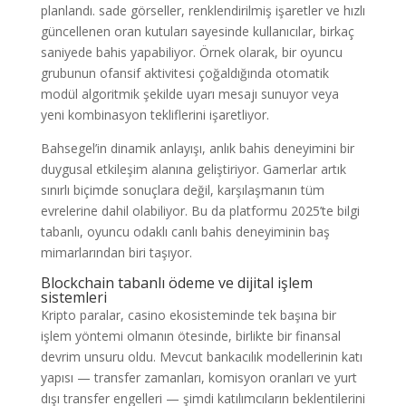
planlandı. sade görseller, renklendirilmiş işaretler ve hızlı
güncellenen oran kutuları sayesinde kullanıcılar, birkaç
saniyede bahis yapabiliyor. Örnek olarak, bir oyuncu
grubunun ofansif aktivitesi çoğaldığında otomatik
modül algoritmik şekilde uyarı mesajı sunuyor veya
yeni kombinasyon tekliflerini işaretliyor.
Bahsegel’in dinamik anlayışı, anlık bahis deneyimini bir
duygusal etkileşim alanına geliştiriyor. Gamerlar artık
sınırlı biçimde sonuçlara değil, karşılaşmanın tüm
evrelerine dahil olabiliyor. Bu da platformu 2025’te bilgi
tabanlı, oyuncu odaklı canlı bahis deneyiminin baş
mimarlarından biri taşıyor.
Blockchain tabanlı ödeme ve dijital işlem
sistemleri
Kripto paralar, casino ekosisteminde tek başına bir
işlem yöntemi olmanın ötesinde, birlikte bir finansal
devrim unsuru oldu. Mevcut bankacılık modellerinin katı
yapısı — transfer zamanları, komisyon oranları ve yurt
dışı transfer engelleri — şimdi katılımcıların beklentilerini