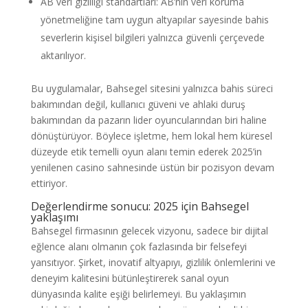
AB veri gizliliği standartları: AB’nin veri koruma
yönetmeliğine tam uygun altyapılar sayesinde bahis
severlerin kişisel bilgileri yalnızca güvenli çerçevede
aktarılıyor.
Bu uygulamalar, Bahsegel sitesini yalnızca bahis süreci
bakımından değil, kullanıcı güveni ve ahlaki duruş
bakımından da pazarın lider oyuncularından biri haline
dönüştürüyor. Böylece işletme, hem lokal hem küresel
düzeyde etik temelli oyun alanı temin ederek 2025’in
yenilenen casino sahnesinde üstün bir pozisyon devam
ettiriyor.
Değerlendirme sonucu: 2025 için Bahsegel
yaklaşımı
Bahsegel firmasının gelecek vizyonu, sadece bir dijital
eğlence alanı olmanın çok fazlasında bir felsefeyi
yansıtıyor. Şirket, inovatif altyapıyı, gizlilik önlemlerini ve
deneyim kalitesini bütünleştirerek sanal oyun
dünyasında kalite eşiği belirlemeyi. Bu yaklaşımın