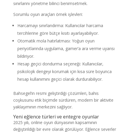
sınırlarını yönetme bilinci benimsetmek.
Sorumlu oyun araçları örnek işlevleri:
Harcamayı sınırlandırma: Kullanıcılar harcama
tercihlerine göre bütçe kısıtı ayarlayabiliyor.
Otomatik mola hatırlatması: Yoğun oyun
periyotlarında uygulama, gamer’a ara verme uyarısı
bildiriyor.
Hesap geçici dondurma seçeneği: Kullanıcılar,
psikolojik dengeyi korumak için kısa süre boyunca
hesap kullanımını geçici olarak durdurabiliyor.
Bahsegel’in resmi geliştirdiği çözümleri, bahis
coşkusunu etik biçimde sürdüren, modern bir aktivite
yaklaşımının merkezini sağlıyor.
Yeni eğlence türleri ve entegre oyunlar
2025 yılı, online oyun dünyasının kapsamının
değiştirildiği bir evre olarak görülüyor. Eğlence severler