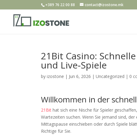
+389 76 22 00 88
contact@izostone.mk
21Bit Casino: Schnell
und Live‑Spiele
by
izostone
|
Jun 6, 2026
|
Uncategorized
|
0 
Willkommen in der schnel
21Bit
hat sich eine Nische für Spieler geschaffe
Wartezeiten suchen. Wenn Sie jemand sind, der 
Mittagspause einschieben oder durch Spiele blä
Richtige für Sie.