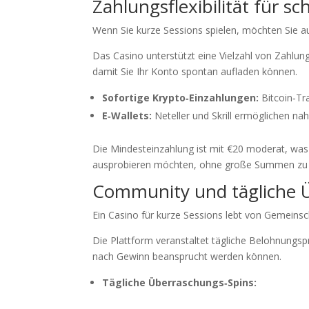
Zahlungsflexibilität für sc
Wenn Sie kurze Sessions spielen, möchten Sie a
Das Casino unterstützt eine Vielzahl von Zahlun
damit Sie Ihr Konto spontan aufladen können.
Sofortige Krypto‑Einzahlungen:
Bitcoin‑Tr
E‑Wallets:
Neteller und Skrill ermöglichen na
Die Mindesteinzahlung ist mit €20 moderat, was d
ausprobieren möchten, ohne große Summen zu r
Community und tägliche Ü
Ein Casino für kurze Sessions lebt von Gemeinsc
Die Plattform veranstaltet tägliche Belohnungs
nach Gewinn beansprucht werden können.
Tägliche Überraschungs‑Spins: