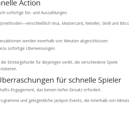
hnelle Action
uch sofortige Ein‑ und Auszahlungen.
gsmethoden—einschließlich Visa, Mastercard, Neteller, Skrill und Bit
ansaktionen werden innerhalb von Minuten abgeschlossen.
hezu sofortige Überweisungen.
ie Einstiegshürde für diejenigen senkt, die verschiedene Spiele
iskieren.
berraschungen für schnelle Spieler
hafts‑Engagement, das keinen tiefen Einsatz erfordert.
programme und gelegentliche Jackpot‑Events, die innerhalb von Minut