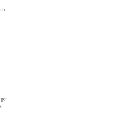
uch
é
iger
s.