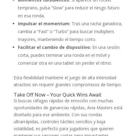
temprano, pulsa “Slow” para reducir el riesgo futuro
en esa ronda.
Impulsar el momentum:
Tras una racha ganadora,
cambia a “Fast” o “Turbo” para buscar multipliers
mayores, manteniendo el tiempo corto.
Facilitar el cambio de dispositivo:
En una sesión
corta, puedes terminar una ronda en el móvil y
comenzar otra en una tablet sin perder el ritmo.
Esta flexibilidad mantiene el juego de alta intensidad
atractivo sin requerir grandes compromisos de tiempo.
Take Off Now – Your Quick Wins Await
Si buscas ráfagas rápidas de emoción con muchas
oportunidades de ganancias rápidas, Avia Masters está
diseñado para ese ambiente. Con sus rondas
ultrarrápidas, controles táctiles sencillos y baja
volatilidad, es perfecto para jugadores que quieren
mantener sus sesiones cortas pero impactantes.