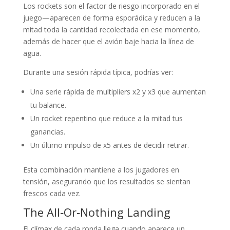
Los rockets son el factor de riesgo incorporado en el
juego—aparecen de forma esporádica y reducen a la
mitad toda la cantidad recolectada en ese momento,
además de hacer que el avión baje hacia la línea de
agua.
Durante una sesión rápida típica, podrías ver:
Una serie rápida de multipliers x2 y x3 que aumentan
tu balance.
Un rocket repentino que reduce a la mitad tus
ganancias.
Un último impulso de x5 antes de decidir retirar.
Esta combinación mantiene a los jugadores en
tensión, asegurando que los resultados se sientan
frescos cada vez.
The All‑Or‑Nothing Landing
El clímax de cada ronda llega cuando aparece un