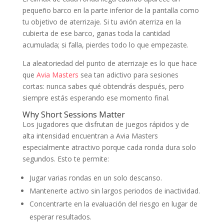
pequeño barco en la parte inferior de la pantalla como
tu objetivo de aterrizaje. Si tu avión aterriza en la
cubierta de ese barco, ganas toda la cantidad
acumulada; si falla, pierdes todo lo que empezaste.
La aleatoriedad del punto de aterrizaje es lo que hace
que
Avia Masters
sea tan adictivo para sesiones
cortas: nunca sabes qué obtendrás después, pero
siempre estás esperando ese momento final.
Why Short Sessions Matter
Los jugadores que disfrutan de juegos rápidos y de
alta intensidad encuentran a Avia Masters
especialmente atractivo porque cada ronda dura solo
segundos. Esto te permite:
Jugar varias rondas en un solo descanso.
Mantenerte activo sin largos periodos de inactividad.
Concentrarte en la evaluación del riesgo en lugar de
esperar resultados.