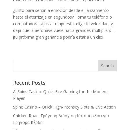
¿Listo para sentir la emoción desde el lanzamiento
hasta el aterrizaje en segundos? Toma tu teléfono o
computadora, ajusta tu apuesta, elige tu velocidad, y
deja que la aeronave vuele hacia grandes multipliers—
¡tu próxima gran ganancia podría estar a un clic!
Recent Posts
AllSpins Casino: Quick‑Fire Gaming for the Modern
Player
Spinit Casino – Quick High‑Intensity Slots & Live Action
Chicken Road: Γρήγορη Διάσχιση Κοτόπουλου για
Γρήγορα Κέρδη