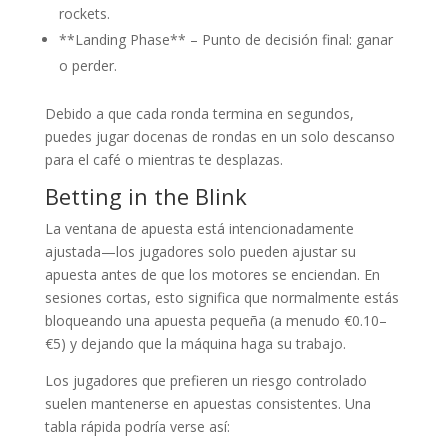
rockets.
**Landing Phase** – Punto de decisión final: ganar
o perder.
Debido a que cada ronda termina en segundos,
puedes jugar docenas de rondas en un solo descanso
para el café o mientras te desplazas.
Betting in the Blink
La ventana de apuesta está intencionadamente
ajustada—los jugadores solo pueden ajustar su
apuesta antes de que los motores se enciendan. En
sesiones cortas, esto significa que normalmente estás
bloqueando una apuesta pequeña (a menudo €0.10–
€5) y dejando que la máquina haga su trabajo.
Los jugadores que prefieren un riesgo controlado
suelen mantenerse en apuestas consistentes. Una
tabla rápida podría verse así: