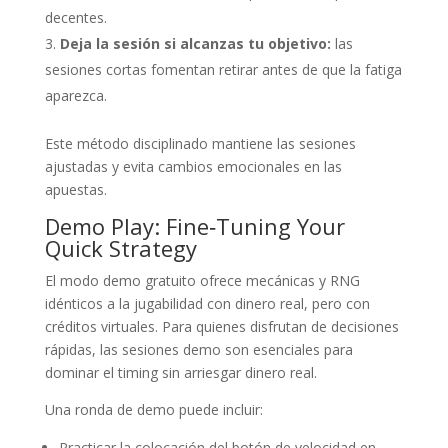
decentes.
Deja la sesión si alcanzas tu objetivo:
las
sesiones cortas fomentan retirar antes de que la fatiga
aparezca.
Este método disciplinado mantiene las sesiones
ajustadas y evita cambios emocionales en las
apuestas.
Demo Play: Fine‑Tuning Your
Quick Strategy
El modo demo gratuito ofrece mecánicas y RNG
idénticos a la jugabilidad con dinero real, pero con
créditos virtuales. Para quienes disfrutan de decisiones
rápidas, las sesiones demo son esenciales para
dominar el timing sin arriesgar dinero real.
Una ronda de demo puede incluir:
Practicar la colocación del botón de velocidad en