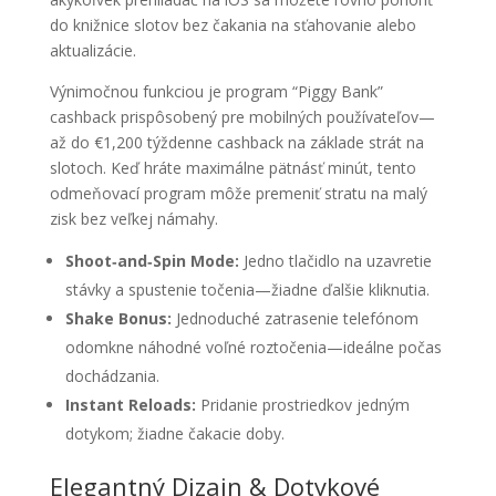
do knižnice slotov bez čakania na sťahovanie alebo
aktualizácie.
Výnimočnou funkciou je program “Piggy Bank”
cashback prispôsobený pre mobilných používateľov—
až do €1,200 týždenne cashback na základe strát na
slotoch. Keď hráte maximálne pätnásť minút, tento
odmeňovací program môže premeniť stratu na malý
zisk bez veľkej námahy.
Shoot‑and‑Spin Mode:
Jedno tlačidlo na uzavretie
stávky a spustenie točenia—žiadne ďalšie kliknutia.
Shake Bonus:
Jednoduché zatrasenie telefónom
odomkne náhodné voľné roztočenia—ideálne počas
dochádzania.
Instant Reloads:
Pridanie prostriedkov jedným
dotykom; žiadne čakacie doby.
Elegantný Dizajn & Dotykové