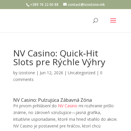
+389 76 22 00 88
contact@izostone.mk
NV Casino: Quick‑Hit
Slots pre Rýchle Výhry
by
izostone
|
Jun 12, 2026
|
Uncategorized
|
0
comments
NV Casino: Pulzujúca Zábavná Zóna
Pri prvom prihlásení do
NV Casino
mi rozhranie prišlo
známe, no zároveň vzrušujúce—jasná grafika,
intuitívne usporiadanie, ktoré ma hneď vtiahlo do akcie.
NV Casino je postavené pre hráčov, ktorí chcú