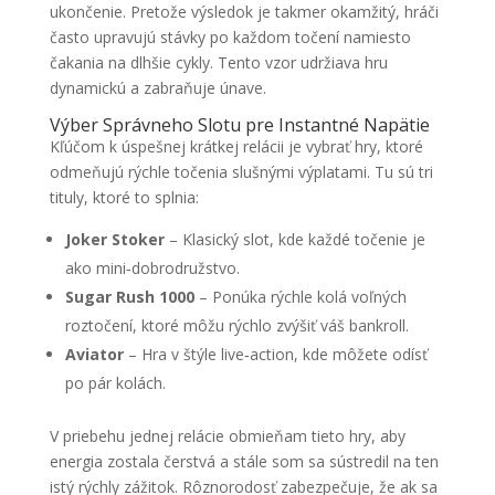
ukončenie. Pretože výsledok je takmer okamžitý, hráči
často upravujú stávky po každom točení namiesto
čakania na dlhšie cykly. Tento vzor udržiava hru
dynamickú a zabraňuje únave.
Výber Správneho Slotu pre Instantné Napätie
Kľúčom k úspešnej krátkej relácii je vybrať hry, ktoré
odmeňujú rýchle točenia slušnými výplatami. Tu sú tri
tituly, ktoré to splnia:
Joker Stoker
– Klasický slot, kde každé točenie je
ako mini‑dobrodružstvo.
Sugar Rush 1000
– Ponúka rýchle kolá voľných
roztočení, ktoré môžu rýchlo zvýšiť váš bankroll.
Aviator
– Hra v štýle live‑action, kde môžete odísť
po pár kolách.
V priebehu jednej relácie obmieňam tieto hry, aby
energia zostala čerstvá a stále som sa sústredil na ten
istý rýchly zážitok. Rôznorodosť zabezpečuje, že ak sa