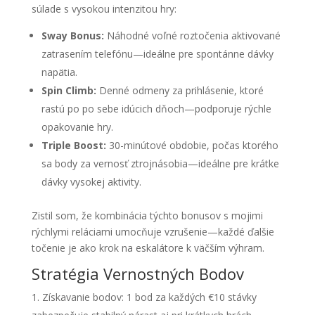
súlade s vysokou intenzitou hry:
Sway Bonus:
Náhodné voľné roztočenia aktivované
zatrasením telefónu—ideálne pre spontánne dávky
napätia.
Spin Climb:
Denné odmeny za prihlásenie, ktoré
rastú po po sebe idúcich dňoch—podporuje rýchle
opakovanie hry.
Triple Boost:
30-minútové obdobie, počas ktorého
sa body za vernosť ztrojnásobia—ideálne pre krátke
dávky vysokej aktivity.
Zistil som, že kombinácia týchto bonusov s mojimi
rýchlymi reláciami umocňuje vzrušenie—každé ďalšie
točenie je ako krok na eskalátore k väčším výhram.
Stratégia Vernostných Bodov
Získavanie bodov: 1 bod za každých €10 stávky