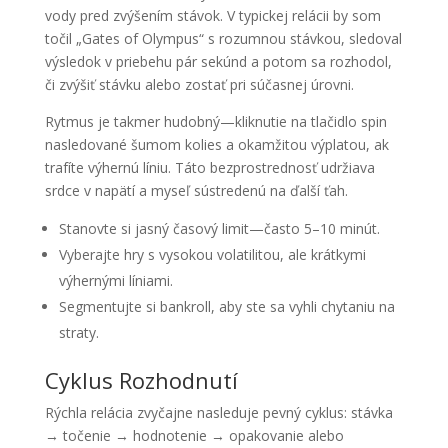
vody pred zvýšením stávok. V typickej relácii by som
točil „Gates of Olympus“ s rozumnou stávkou, sledoval
výsledok v priebehu pár sekúnd a potom sa rozhodol,
či zvýšiť stávku alebo zostať pri súčasnej úrovni.
Rytmus je takmer hudobný—kliknutie na tlačidlo spin
nasledované šumom kolies a okamžitou výplatou, ak
trafíte výhernú líniu. Táto bezprostrednosť udržiava
srdce v napätí a myseľ sústredenú na ďalší ťah.
Stanovte si jasný časový limit—často 5–10 minút.
Vyberajte hry s vysokou volatilitou, ale krátkymi
výhernými líniami.
Segmentujte si bankroll, aby ste sa vyhli chytaniu na
straty.
Cyklus Rozhodnutí
Rýchla relácia zvyčajne nasleduje pevný cyklus: stávka
→ točenie → hodnotenie → opakovanie alebo