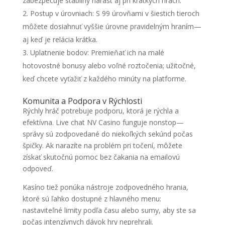
zabezpečuje stabilný nárast aj pri krátkych hrách.
Postup v úrovniach: S 99 úrovňami v šiestich tieroch
môžete dosiahnuť vyššie úrovne pravidelným hraním—
aj keď je relácia krátka.
Uplatnenie bodov: Premieňať ich na malé
hotovostné bonusy alebo voľné roztočenia; užitočné,
keď chcete vyťažiť z každého minúty na platforme.
Komunita a Podpora v Rýchlosti
Rýchly hráč potrebuje podporu, ktorá je rýchla a
efektívna. Live chat NV Casino funguje nonstop—
správy sú zodpovedané do niekoľkých sekúnd počas
špičky. Ak narazíte na problém pri točení, môžete
získať skutočnú pomoc bez čakania na emailovú
odpoveď.
Kasíno tiež ponúka nástroje zodpovedného hrania,
ktoré sú ľahko dostupné z hlavného menu:
nastaviteľné limity podľa času alebo sumy, aby ste sa
počas intenzívnych dávok hry neprehrali.