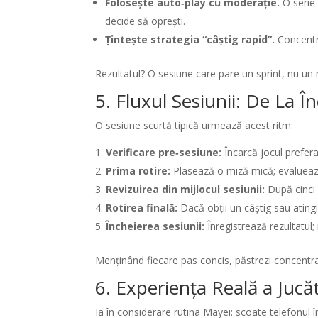
Folosește auto‑play cu moderație.
O serie 
decide să oprești.
Țintește strategia “câștig rapid”.
Concentre
Rezultatul? O sesiune care pare un sprint, nu un
5. Fluxul Sesiunii: De La Î
O sesiune scurtă tipică urmează acest ritm:
Verificare pre‑sesiune:
Încarcă jocul preferat
Prima rotire:
Plasează o miză mică; evaluează
Revizuirea din mijlocul sesiunii:
După cinci 
Rotirea finală:
Dacă obții un câștig sau atingi
Încheierea sesiunii:
Înregistrează rezultatul
Menținând fiecare pas concis, păstrezi concentra
6. Experiența Reală a Jucăt
Ia în considerare rutina Mayei: scoate telefonul 