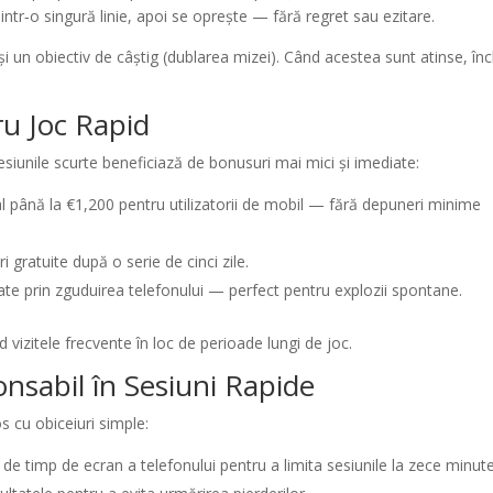
 dintr‑o singură linie, apoi se oprește — fără regret sau ezitare.
 și un obiectiv de câștig (dublarea mizei). Când acestea sunt atinse, în
ru Joc Rapid
siunile scurte beneficiază de bonusuri mai mici și imediate:
până la €1,200 pentru utilizatorii de mobil — fără depuneri minime
 gratuite după o serie de cinci zile.
șate prin zguduirea telefonului — perfect pentru explozii spontane.
vizitele frecvente în loc de perioade lungi de joc.
onsabil în Sesiuni Rapide
os cu obiceiuri simple:
de timp de ecran a telefonului pentru a limita sesiunile la zece minute