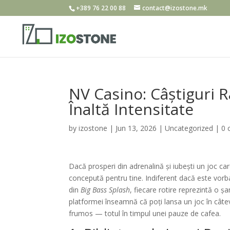
+389 76 22 00 88
contact@izostone.mk
NV Casino: Câștiguri R
Înaltă Intensitate
by
izostone
|
Jun 13, 2026
|
Uncategorized
|
0 
Dacă prosperi din adrenalină și iubești un joc ca
concepută pentru tine. Indiferent dacă este vorba
din
Big Bass Splash
, fiecare rotire reprezintă o ș
platformei înseamnă că poți lansa un joc în câtev
frumos — totul în timpul unei pauze de cafea.