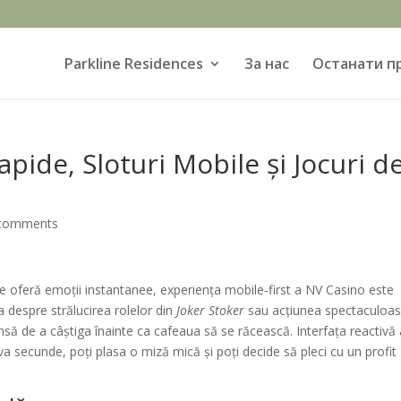
Parkline Residences
За нас
Останати п
apide, Sloturi Mobile și Jocuri d
comments
re oferă emoții instantanee, experiența mobile‑first a NV Casino este
 despre strălucirea rolelor din
Joker Stoker
sau acțiunea spectaculoa
ansă de a câștiga înainte ca cafeaua să se răcească. Interfața reactivă
a secunde, poți plasa o miză mică și poți decide să pleci cu un profit