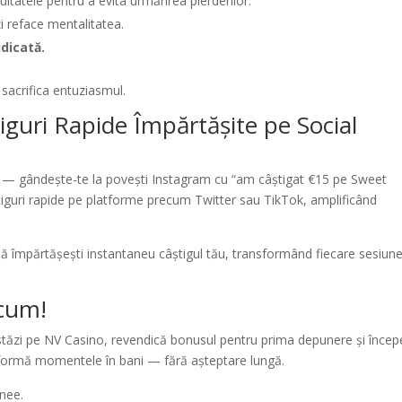
ultatele pentru a evita urmărirea pierderilor.
i reface mentalitatea.
idicată.
 sacrifica entuziasmul.
tiguri Rapide Împărtășite pe Social
 — gândește-te la povești Instagram cu “am câștigat €15 pe Sweet
iguri rapide pe platforme precum Twitter sau TikTok, amplificând
să împărtășești instantaneu câștigul tău, transformând fiecare sesiun
Acum!
astăzi pe NV Casino, revendică bonusul pentru prima depunere și încep
ansformă momentele în bani — fără așteptare lungă.
anee.