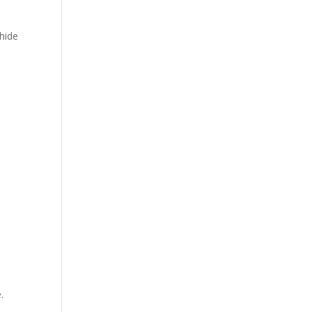
chide
.