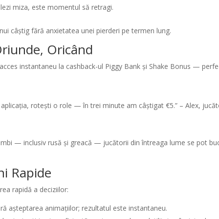
blezi miza, este momentul să retragi.
ui câștig fără anxietatea unei pierderi pe termen lung.
Oriunde, Oricând
 acces instantaneu la cashback-ul Piggy Bank și Shake Bonus — perfe
i aplicația, rotești o role — în trei minute am câștigat €5.” – Alex, jucă
imbi — inclusiv rusă și greacă — jucătorii din întreaga lume se pot bu
uni Rapide
rea rapidă a deciziilor:
ră așteptarea animațiilor; rezultatul este instantaneu.