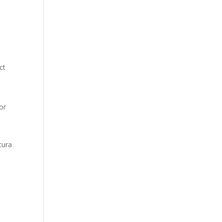
ct
tor
cura