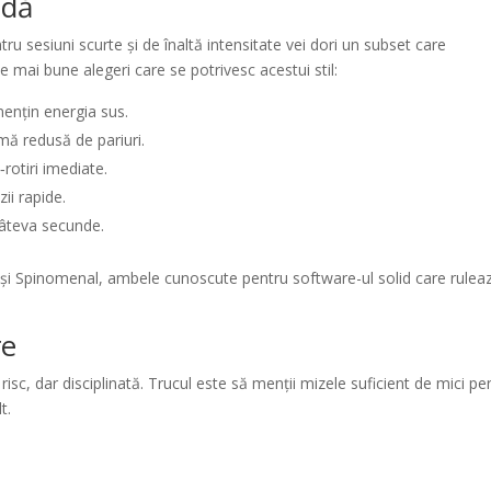
idă
tru sesiuni scurte și de înaltă intensitate vei dori un subset care
ele mai bune alegeri care se potrivesc acestui stil:
mențin energia sus.
mă redusă de pariuri.
rotiri imediate.
ii rapide.
 câteva secunde.
și Spinomenal, ambele cunoscute pentru software-ul solid care ruleaz
re
risc, dar disciplinată. Trucul este să menții mizele suficient de mici pe
t.