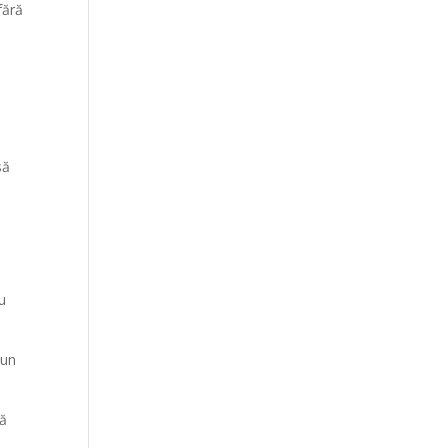
fără
să
ru
 un
tă