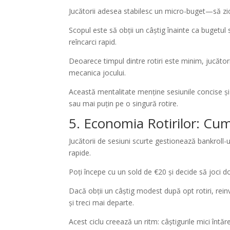
Jucătorii adesea stabilesc un micro-buget—să zic
Scopul este să obții un câștig înainte ca bugetul 
reîncarci rapid.
Deoarece timpul dintre rotiri este minim, jucători
mecanica jocului.
Această mentalitate menține sesiunile concise și p
sau mai puțin pe o singură rotire.
5. Economia Rotirilor: Cu
Jucătorii de sesiuni scurte gestionează bankroll-
rapide.
Poți începe cu un sold de €20 și decide să joci do
Dacă obții un câștig modest după opt rotiri, rein
și treci mai departe.
Acest ciclu creează un ritm: câștigurile mici întăr