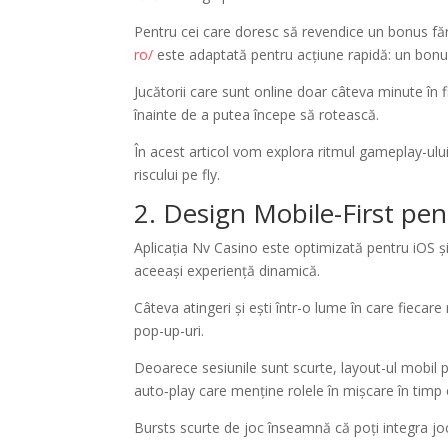
Pentru cei care doresc să revendice un bonus făr
ro/
este adaptată pentru acțiune rapidă: un bonus 
Jucătorii care sunt online doar câteva minute în fi
înainte de a putea începe să rotească.
În acest articol vom explora ritmul gameplay-ului 
riscului pe fly.
2. Design Mobile-First pen
Aplicația Nv Casino este optimizată pentru iOS și
aceeași experiență dinamică.
Câteva atingeri și ești într-o lume în care fiecar
pop-up-uri.
Deoarece sesiunile sunt scurte, layout-ul mobil pr
auto‑play care menține rolele în mișcare în timp 
Bursts scurte de joc înseamnă că poți integra joc