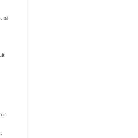
au să
ult
tiri
at