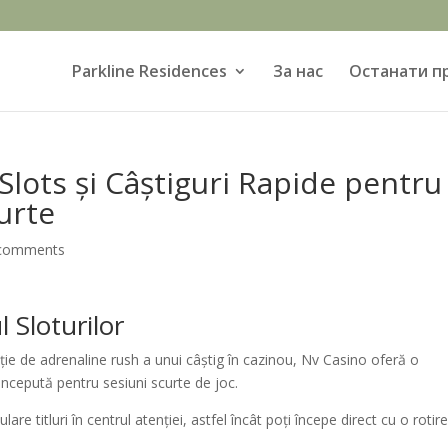
Parkline Residences
За нас
Останати п
Slots și Câștiguri Rapide pentru
curte
comments
l Sloturilor
ție de adrenaline rush a unui câștig în cazinou, Nv Casino oferă o
concepută pentru sesiuni scurte de joc.
re titluri în centrul atenției, astfel încât poți începe direct cu o rotir