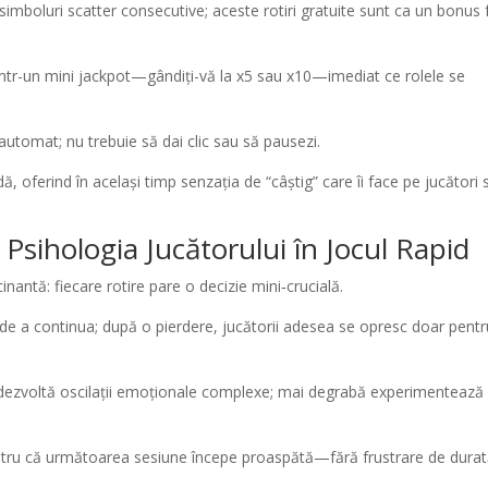
 simboluri scatter consecutive; aceste rotiri gratuite sunt ca un bonus 
 într-un mini jackpot—gândiți-vă la x5 sau x10—imediat ce rolele se
automat; nu trebuie să dai clic sau să pausezi.
, oferind în același timp senzația de “câștig” care îi face pe jucători 
 Psihologia Jucătorului în Jocul Rapid
inantă: fiecare rotire pare o decizie mini‑crucială.
ă de a continua; după o pierdere, jucătorii adesea se opresc doar pent
ri dezvoltă oscilații emoționale complexe; mai degrabă experimentează
entru că următoarea sesiune începe proaspătă—fără frustrare de dura