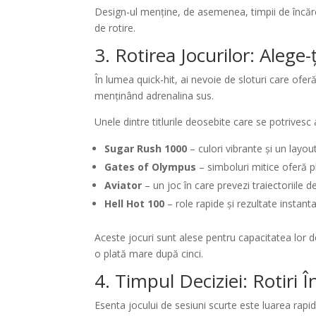
Design-ul menține, de asemenea, timpii de încărca
de rotire.
3. Rotirea Jocurilor: Alege-
În lumea quick-hit, ai nevoie de sloturi care ofer
menținând adrenalina sus.
Unele dintre titlurile deosebite care se potrivesc a
Sugar Rush 1000
– culori vibrante și un layo
Gates of Olympus
– simboluri mitice oferă pl
Aviator
– un joc în care prevezi traiectoriile 
Hell Hot 100
– role rapide și rezultate instant
Aceste jocuri sunt alese pentru capacitatea lor de 
o plată mare după cinci.
4. Timpul Deciziei: Rotiri Î
Esenta jocului de sesiuni scurte este luarea rapi