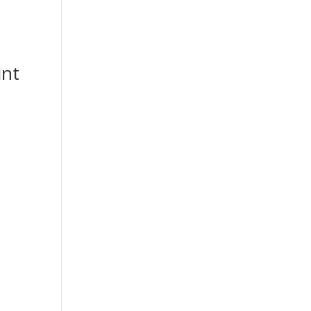
e
int