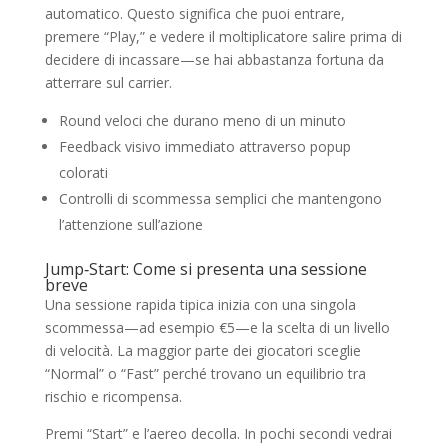
automatico. Questo significa che puoi entrare,
premere “Play,” e vedere il moltiplicatore salire prima di
decidere di incassare—se hai abbastanza fortuna da
atterrare sul carrier.
Round veloci che durano meno di un minuto
Feedback visivo immediato attraverso popup
colorati
Controlli di scommessa semplici che mantengono
l’attenzione sull’azione
Jump‑Start: Come si presenta una sessione
breve
Una sessione rapida tipica inizia con una singola
scommessa—ad esempio €5—e la scelta di un livello
di velocità. La maggior parte dei giocatori sceglie
“Normal” o “Fast” perché trovano un equilibrio tra
rischio e ricompensa.
Premi “Start” e l’aereo decolla. In pochi secondi vedrai