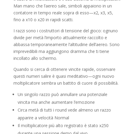
Man mano che l’aereo sale, simboli appaiono in un
contatore in tempo reale sopra di esso—x2, x3, x5,
fino a x10 o x20 in rapidi scatti.
I razzi sono i costruttori di tensione del gioco: ognuno
divide per metà l’importo attualmente raccolto e
abbassa temporaneamente l’altitudine dell’aereo. Sono
imprevedibili ma aggiungono dramma che ti tiene
incollato allo schermo.
Quando si cerca di ottenere vincite rapide, osservare
questi numeri salire è quasi meditativo—ogni nuovo
moltiplicatore sembra un battito di cuore di possibilità.
Un singolo razzo può annullare una potenziale
vincita ma anche aumentare l’emozione
Circa metà di tutti i round vede almeno un razzo
apparire a velocità Normal
Il moltiplicatore più alto registrato è stato x250
durante una sessione demo dal vivo