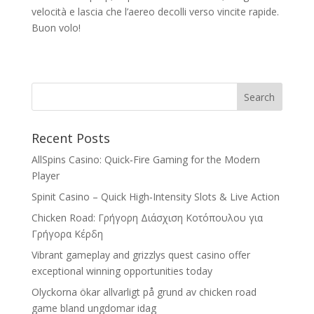
velocità e lascia che l’aereo decolli verso vincite rapide.
Buon volo!
Recent Posts
AllSpins Casino: Quick‑Fire Gaming for the Modern
Player
Spinit Casino – Quick High‑Intensity Slots & Live Action
Chicken Road: Γρήγορη Διάσχιση Κοτόπουλου για
Γρήγορα Κέρδη
Vibrant gameplay and grizzlys quest casino offer
exceptional winning opportunities today
Olyckorna ökar allvarligt på grund av chicken road
game bland ungdomar idag