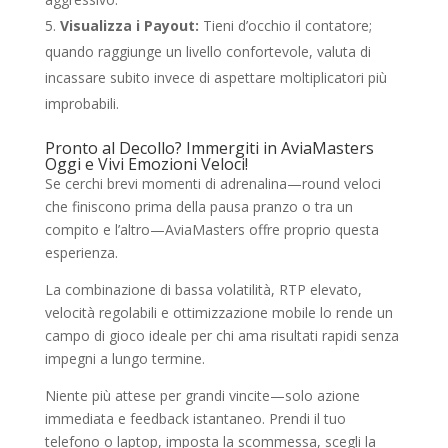
Visualizza i Payout:
Tieni d’occhio il contatore;
quando raggiunge un livello confortevole, valuta di
incassare subito invece di aspettare moltiplicatori più
improbabili.
Pronto al Decollo? Immergiti in AviaMasters
Oggi e Vivi Emozioni Veloci!
Se cerchi brevi momenti di adrenalina—round veloci
che finiscono prima della pausa pranzo o tra un
compito e l’altro—AviaMasters offre proprio questa
esperienza.
La combinazione di bassa volatilità, RTP elevato,
velocità regolabili e ottimizzazione mobile lo rende un
campo di gioco ideale per chi ama risultati rapidi senza
impegni a lungo termine.
Niente più attese per grandi vincite—solo azione
immediata e feedback istantaneo. Prendi il tuo
telefono o laptop, imposta la scommessa, scegli la