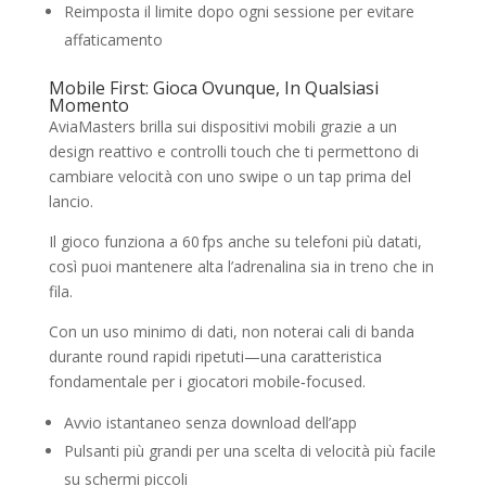
Reimposta il limite dopo ogni sessione per evitare
affaticamento
Mobile First: Gioca Ovunque, In Qualsiasi
Momento
AviaMasters brilla sui dispositivi mobili grazie a un
design reattivo e controlli touch che ti permettono di
cambiare velocità con uno swipe o un tap prima del
lancio.
Il gioco funziona a 60 fps anche su telefoni più datati,
così puoi mantenere alta l’adrenalina sia in treno che in
fila.
Con un uso minimo di dati, non noterai cali di banda
durante round rapidi ripetuti—una caratteristica
fondamentale per i giocatori mobile‑focused.
Avvio istantaneo senza download dell’app
Pulsanti più grandi per una scelta di velocità più facile
su schermi piccoli