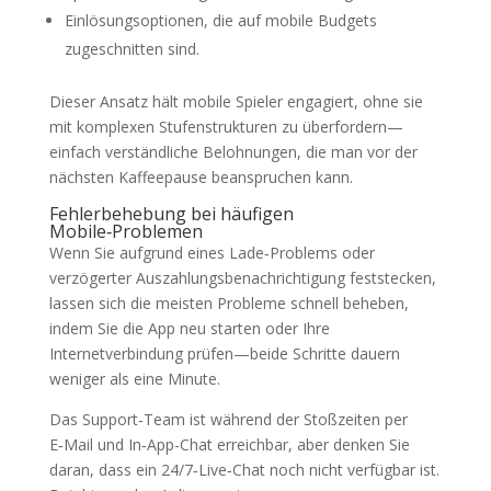
Einlösungsoptionen, die auf mobile Budgets
zugeschnitten sind.
Dieser Ansatz hält mobile Spieler engagiert, ohne sie
mit komplexen Stufenstrukturen zu überfordern—
einfach verständliche Belohnungen, die man vor der
nächsten Kaffeepause beanspruchen kann.
Fehlerbehebung bei häufigen
Mobile‑Problemen
Wenn Sie aufgrund eines Lade‑Problems oder
verzögerter Auszahlungsbenachrichtigung feststecken,
lassen sich die meisten Probleme schnell beheben,
indem Sie die App neu starten oder Ihre
Internetverbindung prüfen—beide Schritte dauern
weniger als eine Minute.
Das Support‑Team ist während der Stoßzeiten per
E‑Mail und In‑App-Chat erreichbar, aber denken Sie
daran, dass ein 24/7‑Live‑Chat noch nicht verfügbar ist.