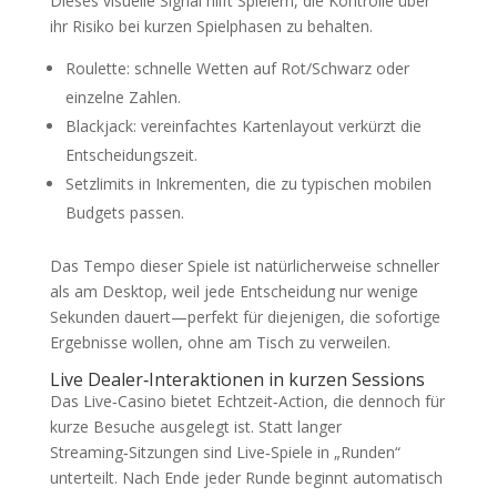
Dieses visuelle Signal hilft Spielern, die Kontrolle über
ihr Risiko bei kurzen Spielphasen zu behalten.
Roulette: schnelle Wetten auf Rot/Schwarz oder
einzelne Zahlen.
Blackjack: vereinfachtes Kartenlayout verkürzt die
Entscheidungszeit.
Setzlimits in Inkrementen, die zu typischen mobilen
Budgets passen.
Das Tempo dieser Spiele ist natürlicherweise schneller
als am Desktop, weil jede Entscheidung nur wenige
Sekunden dauert—perfekt für diejenigen, die sofortige
Ergebnisse wollen, ohne am Tisch zu verweilen.
Live Dealer‑Interaktionen in kurzen Sessions
Das Live‑Casino bietet Echtzeit‑Action, die dennoch für
kurze Besuche ausgelegt ist. Statt langer
Streaming‑Sitzungen sind Live‑Spiele in „Runden“
unterteilt. Nach Ende jeder Runde beginnt automatisch