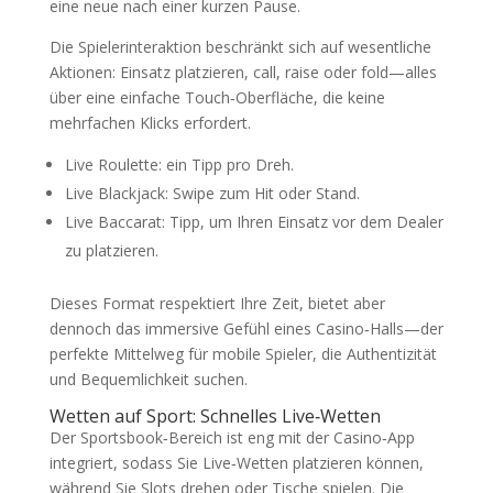
eine neue nach einer kurzen Pause.
Die Spielerinteraktion beschränkt sich auf wesentliche
Aktionen: Einsatz platzieren, call, raise oder fold—alles
über eine einfache Touch‑Oberfläche, die keine
mehrfachen Klicks erfordert.
Live Roulette: ein Tipp pro Dreh.
Live Blackjack: Swipe zum Hit oder Stand.
Live Baccarat: Tipp, um Ihren Einsatz vor dem Dealer
zu platzieren.
Dieses Format respektiert Ihre Zeit, bietet aber
dennoch das immersive Gefühl eines Casino‑Halls—der
perfekte Mittelweg für mobile Spieler, die Authentizität
und Bequemlichkeit suchen.
Wetten auf Sport: Schnelles Live‑Wetten
Der Sportsbook‑Bereich ist eng mit der Casino‑App
integriert, sodass Sie Live‑Wetten platzieren können,
während Sie Slots drehen oder Tische spielen. Die