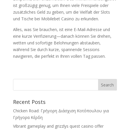
ist großzügig genug, um Ihnen viele Freispiele oder
zusätzliches Geld zu geben, um die Vielfalt der Slots
und Tische bei Mobilebet Casino zu erkunden.
Alles, was Sie brauchen, ist eine E‑Mail-Adresse und
eine kurze Verifizierung—danach können Sie drehen,
wetten und sofortige Belohnungen abstauben,
während Sie durch kurze, spannende Sessions
navigieren, die perfekt in Ihren vollen Tag passen.
Recent Posts
Chicken Road: Γρήγορη Διάσχιση Κοτόπουλου για
Γρήγορα Κέρδη
Vibrant gameplay and grizzlys quest casino offer