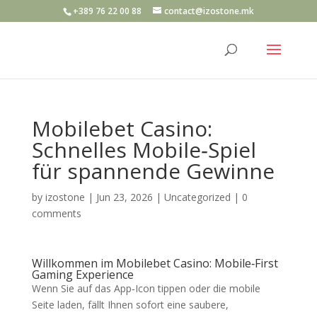
+389 76 22 00 88
contact@izostone.mk
Mobilebet Casino:
Schnelles Mobile‑Spiel
für spannende Gewinne
by
izostone
|
Jun 23, 2026
|
Uncategorized
|
0
comments
Willkommen im Mobilebet Casino: Mobile‑First
Gaming Experience
Wenn Sie auf das App‑Icon tippen oder die mobile
Seite laden, fällt Ihnen sofort eine saubere,