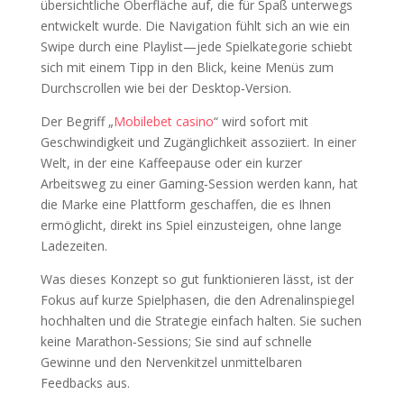
übersichtliche Oberfläche auf, die für Spaß unterwegs
entwickelt wurde. Die Navigation fühlt sich an wie ein
Swipe durch eine Playlist—jede Spielkategorie schiebt
sich mit einem Tipp in den Blick, keine Menüs zum
Durchscrollen wie bei der Desktop‑Version.
Der Begriff „
Mobilebet casino
“ wird sofort mit
Geschwindigkeit und Zugänglichkeit assoziiert. In einer
Welt, in der eine Kaffeepause oder ein kurzer
Arbeitsweg zu einer Gaming‑Session werden kann, hat
die Marke eine Plattform geschaffen, die es Ihnen
ermöglicht, direkt ins Spiel einzusteigen, ohne lange
Ladezeiten.
Was dieses Konzept so gut funktionieren lässt, ist der
Fokus auf kurze Spielphasen, die den Adrenalinspiegel
hochhalten und die Strategie einfach halten. Sie suchen
keine Marathon‑Sessions; Sie sind auf schnelle
Gewinne und den Nervenkitzel unmittelbaren
Feedbacks aus.