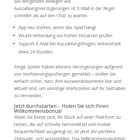
Bei dringenden Anliegen wie
Auszahlungsverzögerungen ist E‑Mail in der Regel
schneller als auf den Chat zu warten.
App neu starten, wenn das Spiel hängt.
WLAN‑Verbindung vor hohen Einsätzen prüfen.
Support‑E‑Mail bei Auszahlungsfragen; Antwortzeit
etwa 24 Stunden.
Einige Spieler haben kleinere Verzögerungen aufgrund
von Verifizierungsprüfungen gemeldet—stellen Sie
einfach sicher, dass Ihre Ausweisdokumente klar und
aktuell sind, um unnötige Wartezeiten auf Ihr Guthaben
zu vermeiden.
Jetzt durchstarten – Holen Sie sich Ihren
Willkommensbonus!
Wenn Sie bereit sind, Ihr Glück auf einer Plattform zu
testen, die auf schnelle Nervenkitzel und mobile
Bequemlichkeit ausgelegt ist, ist jetzt der perfekte
Zeitpunkt, sich anzumelden. Das Willkommensangebot