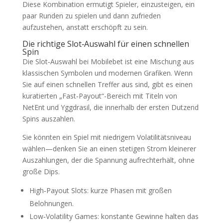
Diese Kombination ermutigt Spieler, einzusteigen, ein
paar Runden zu spielen und dann zufrieden
aufzustehen, anstatt erschöpft zu sein.
Die richtige Slot‑Auswahl für einen schnellen
Spin
Die Slot‑Auswahl bei Mobilebet ist eine Mischung aus
klassischen Symbolen und modernen Grafiken. Wenn
Sie auf einen schnellen Treffer aus sind, gibt es einen
kuratierten „Fast‑Payout“-Bereich mit Titeln von
NetEnt und Yggdrasil, die innerhalb der ersten Dutzend
Spins auszahlen.
Sie könnten ein Spiel mit niedrigem Volatilitätsniveau
wählen—denken Sie an einen stetigen Strom kleinerer
Auszahlungen, der die Spannung aufrechterhält, ohne
große Dips.
High‑Payout Slots: kurze Phasen mit großen
Belohnungen.
Low‑Volatility Games: konstante Gewinne halten das