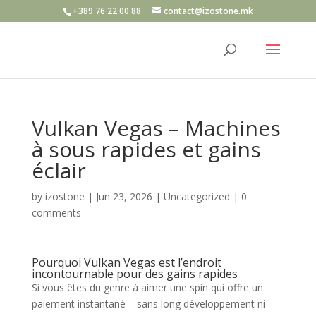
+389 76 22 00 88
contact@izostone.mk
Vulkan Vegas – Machines
à sous rapides et gains
éclair
by
izostone
|
Jun 23, 2026
|
Uncategorized
|
0
comments
Pourquoi Vulkan Vegas est l’endroit
incontournable pour des gains rapides
Si vous êtes du genre à aimer une spin qui offre un
paiement instantané – sans long développement ni