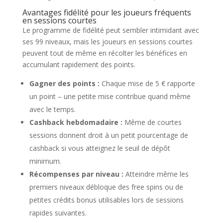
Avantages fidélité pour les joueurs fréquents
en sessions courtes
Le programme de fidélité peut sembler intimidant avec
ses 99 niveaux, mais les joueurs en sessions courtes
peuvent tout de même en récolter les bénéfices en
accumulant rapidement des points.
Gagner des points :
Chaque mise de 5 € rapporte
un point – une petite mise contribue quand même
avec le temps.
Cashback hebdomadaire :
Même de courtes
sessions donnent droit à un petit pourcentage de
cashback si vous atteignez le seuil de dépôt
minimum.
Récompenses par niveau :
Atteindre même les
premiers niveaux débloque des free spins ou de
petites crédits bonus utilisables lors de sessions
rapides suivantes.