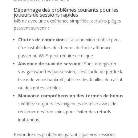
Dépannage des problèmes courants pour les
joueurs de sessions rapides
Même avec une expérience simplifiée, certains pièges
peuvent survenir :
Chutes de connexion :
La connexion mobile peut
être instable lors des heures de forte affluence ;
passer au Wi-Fi peut réduire ce risque.
Absence de suivi de session :
Sans enregistrer
vos gains/pertes par session, il est facile de perdre la
trace de votre bankroll ; utilisez des feuilles de calcul
ou des notes simples.
Mauvaise compréhension des termes de bonus
:
Vérifiez toujours les exigences de mise avant de
réclamer des free spins pour éviter des retards
inattendus.
Résoudre ces problèmes garantit que vos sessions