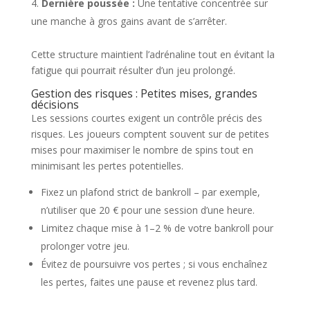
Dernière poussée :
Une tentative concentrée sur
une manche à gros gains avant de s’arrêter.
Cette structure maintient l’adrénaline tout en évitant la
fatigue qui pourrait résulter d’un jeu prolongé.
Gestion des risques : Petites mises, grandes
décisions
Les sessions courtes exigent un contrôle précis des
risques. Les joueurs comptent souvent sur de petites
mises pour maximiser le nombre de spins tout en
minimisant les pertes potentielles.
Fixez un plafond strict de bankroll – par exemple,
n’utiliser que 20 € pour une session d’une heure.
Limitez chaque mise à 1–2 % de votre bankroll pour
prolonger votre jeu.
Évitez de poursuivre vos pertes ; si vous enchaînez
les pertes, faites une pause et revenez plus tard.