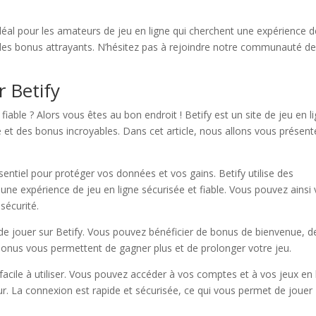
idéal pour les amateurs de jeu en ligne qui cherchent une expérience d
t des bonus attrayants. N’hésitez pas à rejoindre notre communauté d
r Betify
fiable ? Alors vous êtes au bon endroit ! Betify est un site de jeu en l
e et des bonus incroyables. Dans cet article, nous allons vous présent
essentiel pour protéger vos données et vos gains. Betify utilise des
 une expérience de jeu en ligne sécurisée et fiable. Vous pouvez ainsi
sécurité.
 jouer sur Betify. Vous pouvez bénéficier de bonus de bienvenue, d
onus vous permettent de gagner plus et de prolonger votre jeu.
 facile à utiliser. Vous pouvez accéder à vos comptes et à vos jeux en 
ur. La connexion est rapide et sécurisée, ce qui vous permet de jouer