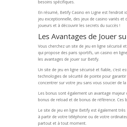
besoins spécifiques.
En résumé, Betify Casino en Ligne est l’endroit 
jeu exceptionnelle, des jeux de casino variés e
joueurs et à découvrir les secrets du succès !
Les Avantages de Jouer su
Vous cherchez un site de jeu en ligne sécurisé et 
qui propose des paris sportifs, un casino en lign
les avantages de jouer sur Betify.
Un site de jeu en ligne sécurisé et fiable, c’est 
technologies de sécurité de pointe pour garantir
concentrer sur votre jeu sans vous soucier de la 
Les bonus sont également un avantage majeur de
bonus de reload et de bonus de référence. Ces b
Le site de jeu en ligne Betify est également très
à partir de votre téléphone ou de votre ordinate
partout et à tout moment.