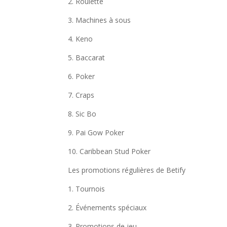
2. Roulette
3. Machines à sous
4. Keno
5. Baccarat
6. Poker
7. Craps
8. Sic Bo
9. Pai Gow Poker
10. Caribbean Stud Poker
Les promotions régulières de Betify
1. Tournois
2. Événements spéciaux
3. Promotions de jeu