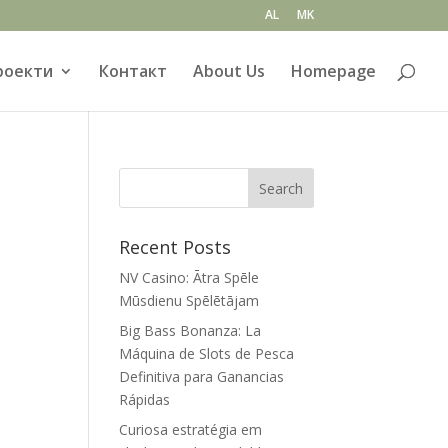
AL
MK
роекти
Контакт
About Us
Homepage
Recent Posts
NV Casino: Ātra Spēle
Mūsdienu Spēlētājam
Big Bass Bonanza: La
Máquina de Slots de Pesca
Definitiva para Ganancias
Rápidas
Curiosa estratégia em