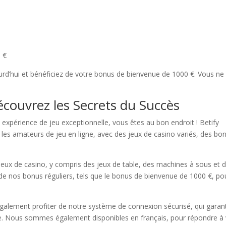
 €
rd’hui et bénéficiez de votre bonus de bienvenue de 1000 €. Vous ne
écouvrez les Secrets du Succès
 expérience de jeu exceptionnelle, vous êtes au bon endroit ! Betify
r les amateurs de jeu en ligne, avec des jeux de casino variés, des bo
jeux de casino, y compris des jeux de table, des machines à sous et 
 de nos bonus réguliers, tels que le bonus de bienvenue de 1000 €, po
galement profiter de notre système de connexion sécurisé, qui garant
ble. Nous sommes également disponibles en français, pour répondre à