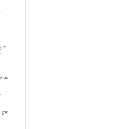
e
e
igne
er
 vous
e
ligne