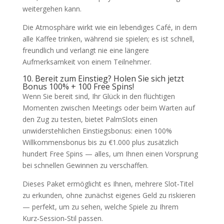
weitergehen kann.
Die Atmosphäre wirkt wie ein lebendiges Café, in dem
alle Kaffee trinken, während sie spielen; es ist schnell,
freundlich und verlangt nie eine längere
Aufmerksamkeit von einem Teilnehmer.
10. Bereit zum Einstieg? Holen Sie sich jetzt
Bonus 100% + 100 Free Spins!
Wenn Sie bereit sind, Ihr Glück in den flüchtigen
Momenten zwischen Meetings oder beim Warten auf
den Zug zu testen, bietet PalmSlots einen
unwiderstehlichen Einstiegsbonus: einen 100%
Willkommensbonus bis zu €1.000 plus zusätzlich
hundert Free Spins — alles, um Ihnen einen Vorsprung
bei schnellen Gewinnen zu verschaffen.
Dieses Paket ermöglicht es Ihnen, mehrere Slot‑Titel
zu erkunden, ohne zunächst eigenes Geld zu riskieren
— perfekt, um zu sehen, welche Spiele zu Ihrem
Kurz‑Session‑Stil passen.