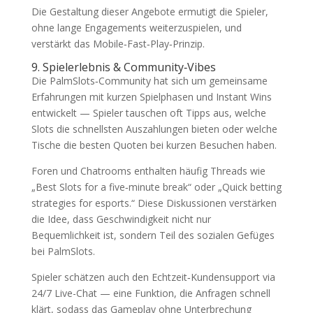
Die Gestaltung dieser Angebote ermutigt die Spieler,
ohne lange Engagements weiterzuspielen, und
verstärkt das Mobile‑Fast‑Play‑Prinzip.
9. Spielerlebnis & Community‑Vibes
Die PalmSlots‑Community hat sich um gemeinsame
Erfahrungen mit kurzen Spielphasen und Instant Wins
entwickelt — Spieler tauschen oft Tipps aus, welche
Slots die schnellsten Auszahlungen bieten oder welche
Tische die besten Quoten bei kurzen Besuchen haben.
Foren und Chatrooms enthalten häufig Threads wie
„Best Slots for a five‑minute break“ oder „Quick betting
strategies for esports.“ Diese Diskussionen verstärken
die Idee, dass Geschwindigkeit nicht nur
Bequemlichkeit ist, sondern Teil des sozialen Gefüges
bei PalmSlots.
Spieler schätzen auch den Echtzeit‑Kundensupport via
24/7 Live-Chat — eine Funktion, die Anfragen schnell
klärt, sodass das Gameplay ohne Unterbrechung