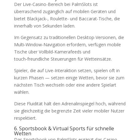
Der Live-Casino-Bereich bei PalmSlots ist
überraschend zugänglich auf mobilen Geräten und
bietet Blackjack-, Roulette- und Baccarat-Tische, die
innerhalb von Sekunden laden.
Im Gegensatz zu traditionellen Desktop-Versionen, die
Multi‑Window-Navigation erfordern, verfügen mobile
Tische über Vollbild-Kamerafeeds und
touch‑freundliche Steuerungen für Wetteinsätze.
Spieler, die auf Live-Interaktion setzen, spielen oft in
kurzen Phasen — setzen einige Wetten, bevor sie zum
nächsten Tisch wechseln oder eine andere Spielart
wählen.
Diese Fluidität hält den Adrenalinspiegel hoch, während
sie gleichzeitig die begrenzte Zeit vieler mobiler Nutzer
respektiert.
6. Sportsbook & Virtual Sports für schnelle
Wetten
Das Sportsbook von PalmSlots ergänzt das Casino-