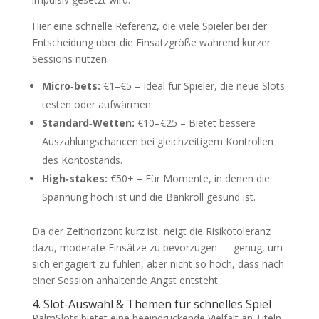
Hier eine schnelle Referenz, die viele Spieler bei der
Entscheidung über die Einsatzgröße während kurzer
Sessions nutzen:
Micro‑bets:
€1–€5 – Ideal für Spieler, die neue Slots
testen oder aufwärmen.
Standard‑Wetten:
€10–€25 – Bietet bessere
Auszahlungschancen bei gleichzeitigem Kontrollen
des Kontostands.
High‑stakes:
€50+ – Für Momente, in denen die
Spannung hoch ist und die Bankroll gesund ist.
Da der Zeithorizont kurz ist, neigt die Risikotoleranz
dazu, moderate Einsätze zu bevorzugen — genug, um
sich engagiert zu fühlen, aber nicht so hoch, dass nach
einer Session anhaltende Angst entsteht.
4. Slot-Auswahl & Themen für schnelles Spiel
PalmSlots bietet eine beeindruckende Vielfalt an Titeln