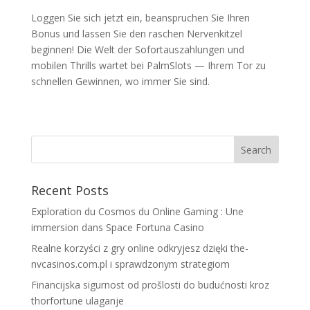
Loggen Sie sich jetzt ein, beanspruchen Sie Ihren
Bonus und lassen Sie den raschen Nervenkitzel
beginnen! Die Welt der Sofortauszahlungen und
mobilen Thrills wartet bei PalmSlots — Ihrem Tor zu
schnellen Gewinnen, wo immer Sie sind.
Recent Posts
Exploration du Cosmos du Online Gaming : Une
immersion dans Space Fortuna Casino
Realne korzyści z gry online odkryjesz dzięki the-
nvcasinos.com.pl i sprawdzonym strategiom
Financijska sigurnost od prošlosti do budućnosti kroz
thorfortune ulaganje