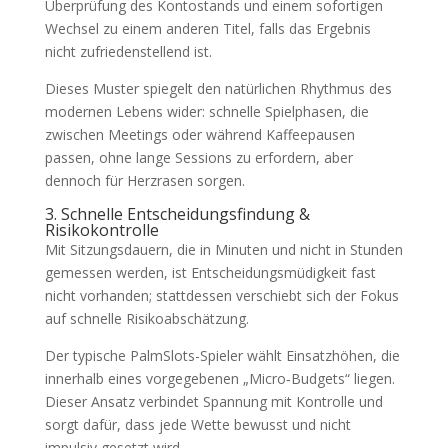
Überprüfung des Kontostands und einem sofortigen
Wechsel zu einem anderen Titel, falls das Ergebnis
nicht zufriedenstellend ist.
Dieses Muster spiegelt den natürlichen Rhythmus des
modernen Lebens wider: schnelle Spielphasen, die
zwischen Meetings oder während Kaffeepausen
passen, ohne lange Sessions zu erfordern, aber
dennoch für Herzrasen sorgen.
3. Schnelle Entscheidungsfindung &
Risikokontrolle
Mit Sitzungsdauern, die in Minuten und nicht in Stunden
gemessen werden, ist Entscheidungsmüdigkeit fast
nicht vorhanden; stattdessen verschiebt sich der Fokus
auf schnelle Risikoabschätzung.
Der typische PalmSlots-Spieler wählt Einsatzhöhen, die
innerhalb eines vorgegebenen „Micro‑Budgets“ liegen.
Dieser Ansatz verbindet Spannung mit Kontrolle und
sorgt dafür, dass jede Wette bewusst und nicht
impulsiv gesetzt wird.