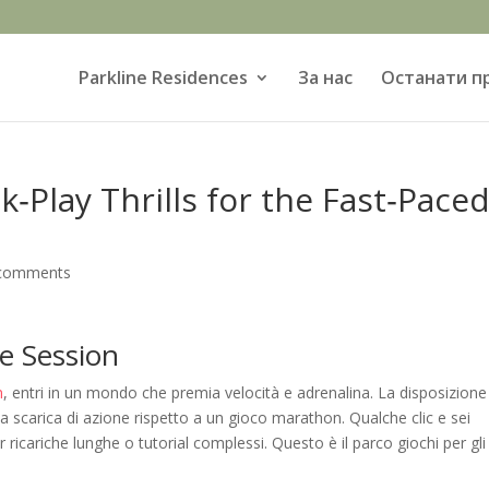
Parkline Residences
За нас
Останати п
k‑Play Thrills for the Fast‑Pace
comments
re Session
n
, entri in un mondo che premia velocità e adrenalina. La disposizione
na scarica di azione rispetto a un gioco marathon. Qualche clic e sei
ricariche lunghe o tutorial complessi. Questo è il parco giochi per gli