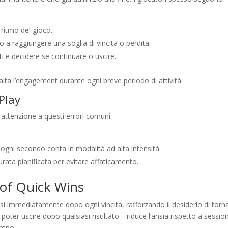
l ritmo del gioco.
 a raggiungere una soglia di vincita o perdita.
ti e decidere se continuare o uscire.
alta l’engagement durante ogni breve periodo di attività.
Play
i attenzione a questi errori comuni:
ogni secondo conta in modalità ad alta intensità.
rata pianificata per evitare affaticamento.
 of Quick Wins
si immediatamente dopo ogni vincita, rafforzando il desiderio di torn
oter uscire dopo qualsiasi risultato—riduce l’ansia rispetto a session
empo.