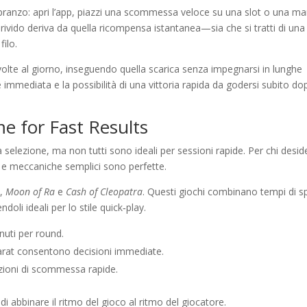
ranzo: apri l’app, piazzi una scommessa veloce su una slot o una m
l brivido deriva da quella ricompensa istantanea—sia che si tratti di una
filo.
volte al giorno, inseguendo quella scarica senza impegnarsi in lunghe
immediata e la possibilità di una vittoria rapida da godersi subito dop
e for Fast Results
 selezione, ma non tutti sono ideali per sessioni rapide. Per chi desid
t e meccaniche semplici sono perfette.
s
,
Moon of Ra
e
Cash of Cleopatra
. Questi giochi combinano tempi di s
ndoli ideali per lo stile quick‑play.
nuti per round.
arat consentono decisioni immediate.
pzioni di scommessa rapide.
 di abbinare il ritmo del gioco al ritmo del giocatore.