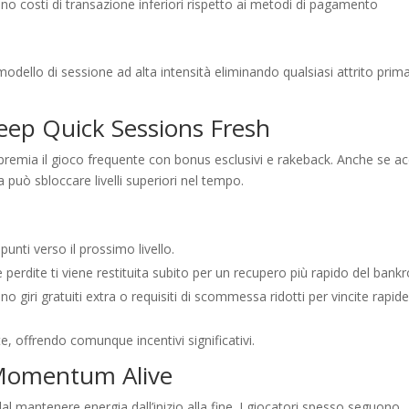
no costi di transazione inferiori rispetto ai metodi di pagamento
 modello di sessione ad alta intensità eliminando qualsiasi attrito prim
eep Quick Sessions Fresh
n premia il gioco frequente con bonus esclusivi e rakeback. Anche se a
 può sbloccare livelli superiori nel tempo.
ti verso il prossimo livello.
perdite ti viene restituita subito per un recupero più rapido del bankro
cano giri gratuiti extra o requisiti di scommessa ridotti per vincite rapide
e, offrendo comunque incentivi significativi.
 Momentum Alive
l mantenere energia dall’inizio alla fine. I giocatori spesso seguono