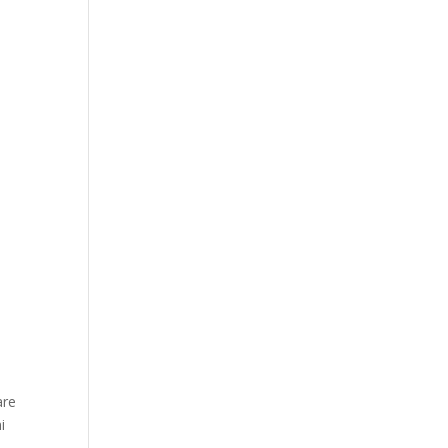
are
i