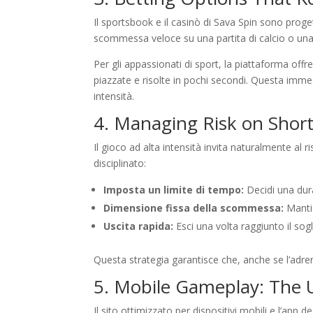
Il sportsbook e il casinò di Sava Spin sono proge
scommessa veloce su una partita di calcio o una s
Per gli appassionati di sport, la piattaforma o
piazzate e risolte in pochi secondi. Questa imme
intensità.
4. Managing Risk on Short
Il gioco ad alta intensità invita naturalmente al 
disciplinato:
Imposta un limite di tempo:
Decidi una dur
Dimensione fissa della scommessa:
Mantie
Uscita rapida:
Esci una volta raggiunto il sogl
Questa strategia garantisce che, anche se l’adren
5. Mobile Gameplay: The 
Il sito ottimizzato per dispositivi mobili e l’app 