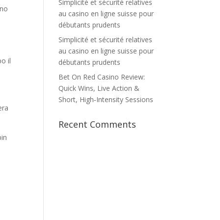
Simplicité et sécurité relatives
ano
au casino en ligne suisse pour
débutants prudents
Simplicité et sécurité relatives
au casino en ligne suisse pour
o il
débutants prudents
Bet On Red Casino Review:
Quick Wins, Live Action &
Short, High‑Intensity Sessions
era
Recent Comments
pin