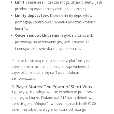
Limit czasu sesji:
Gracze mogą ustawić alerty, jeśli
przekroczą wyznaczony czas (np. 30 minut).
Limity depozytów:
Dzienne limity depozytów
pomagają kontrolować wydatki podczas krótkich
burstów.
Opcje samowykluczenia:
Szybkie przełączniki
pozwalają na przerwanie gry, jeśli czujesz, że
intensywność wymyka się spod kontroli.
Funkcje te istnieją mimo skupienia platformy na
szybkim rezultacie; mają na celu zapewnienie, że
szybkość nie odbije się na Twoim dobrym
samopoczuciu.
9. Player Stories: The Power of Short Wins
Typowy gracz zalogował się w południe podczas
przerwy w biurze. Doładował €15 kartą debetową,
obrócił „Joker Winpot” i w trzech spinach trafił €120 —
osiemnastokrotną wygraną, która od razu go