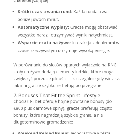
charakteryzują się:
Krótki czas trwania rund:
Każda runda trwa
poniżej dwóch minut.
Automatyczne wypłaty:
Gracze mogą obstawiać
wszystko naraz i otrzymywać wyniki natychmiast.
Wsparcie czatu na żywo:
Interakcja z dealerami w
czasie rzeczywistym utrzymuje wysoką energię.
W porównaniu do slotów opartych wyłącznie na RNG,
stoły na żywo dodają elementy ludzkie, które mogą
zwiększyć poczucie pilności — szczególnie gdy widzisz,
jak inni gracze szybko re‑betują po przegranej.
7. Bonuses That Fit the Sprint Lifestyle
Chociaż RTbet oferuje hojne powitalne bonusy (do
€800 plus darmowe spiny), gracze preferują często
bonusy, które nagradzają szybkie granie, a nie
długoterminowe gromadzenie:
Weekend Reload Bonus:
Jednorazowa wpłata