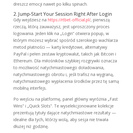
dreszcz emocji nawet po kilku spinach.
2. Jump‑Start Your Session Right After Login
Gdy wejdziesz na
https://rtbet-official.pl/
, pierwszą
rzeczą, którą zauważysz, jest uproszczony proces
logowania. Jeden klik na „Login” otwiera popup, w
którym możesz wybrać spośród szerokiego wachlarza
metod płatności — karty kredytowe, alternatywy
PayPal i pełen zestaw kryptowalut, takich jak Bitcoin i
Ethereum. Dla miłośników szybkiej rozgrywki oznacza
to możliwość natychmiastowego doładowania,
natychmiastowego obrotu i, jeśli trafisz na wygraną,
natychmiastowego wypłacenia środków przez tę samą
mobilną interfejs.
Po wejściu na platformę, panel główny wyróżnia „Fast
Wins” i „Quick Slots”. Te wyselekcjonowane kolekcje
prezentują tytuły dające natychmiastowe rezultaty —
idealne dla tych, którzy wolą, aby sesja nie trwała
dłużej niż godzinę.