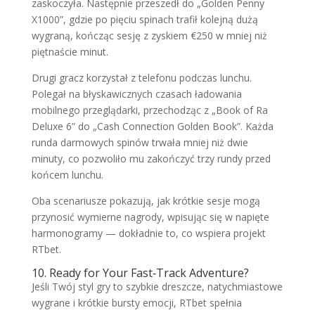
zaskoczyła. Następnie przeszedł do „Golden Penny
X1000”, gdzie po pięciu spinach trafił kolejną dużą
wygraną, kończąc sesję z zyskiem €250 w mniej niż
piętnaście minut.
Drugi gracz korzystał z telefonu podczas lunchu.
Polegał na błyskawicznych czasach ładowania
mobilnego przeglądarki, przechodząc z „Book of Ra
Deluxe 6” do „Cash Connection Golden Book”. Każda
runda darmowych spinów trwała mniej niż dwie
minuty, co pozwoliło mu zakończyć trzy rundy przed
końcem lunchu.
Oba scenariusze pokazują, jak krótkie sesje mogą
przynosić wymierne nagrody, wpisując się w napięte
harmonogramy — dokładnie to, co wspiera projekt
RTbet.
10. Ready for Your Fast‑Track Adventure?
Jeśli Twój styl gry to szybkie dreszcze, natychmiastowe
wygrane i krótkie bursty emocji, RTbet spełnia