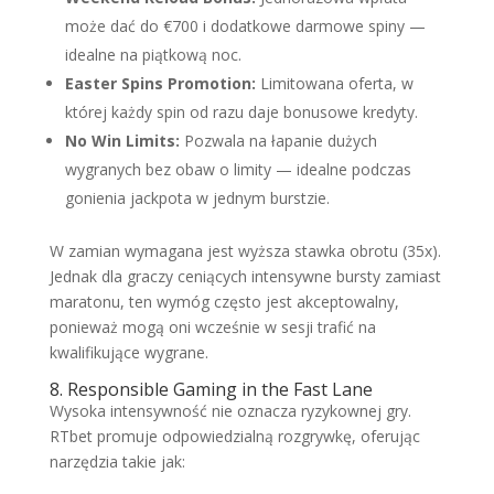
może dać do €700 i dodatkowe darmowe spiny —
idealne na piątkową noc.
Easter Spins Promotion:
Limitowana oferta, w
której każdy spin od razu daje bonusowe kredyty.
No Win Limits:
Pozwala na łapanie dużych
wygranych bez obaw o limity — idealne podczas
gonienia jackpota w jednym burstzie.
W zamian wymagana jest wyższa stawka obrotu (35x).
Jednak dla graczy ceniących intensywne bursty zamiast
maratonu, ten wymóg często jest akceptowalny,
ponieważ mogą oni wcześnie w sesji trafić na
kwalifikujące wygrane.
8. Responsible Gaming in the Fast Lane
Wysoka intensywność nie oznacza ryzykownej gry.
RTbet promuje odpowiedzialną rozgrywkę, oferując
narzędzia takie jak: