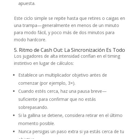
apuesta.
Este ciclo simple se repite hasta que retires o caigas en
una trampa—generalmente en menos de un minuto
para modo fácil, y poco más de dos minutos para
modo hardcore.
5. Ritmo de Cash Out: La Sincronización Es Todo
Los jugadores de alta intensidad confían en el timing
instintivo en lugar de cálculos:
Establece un multiplicador objetivo antes de
comenzar (por ejemplo, 3×).
Cuando estés cerca, haz una pausa breve—
suficiente para confirmar que no estás
sobrepasando.
Si la gallina se detiene, considera retirar en el último
momento posible.
Nunca persigas un paso extra si ya estás cerca de tu