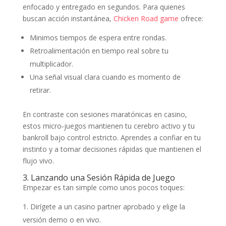
enfocado y entregado en segundos. Para quienes
buscan acción instantánea,
Chicken Road game
ofrece:
Minimos tiempos de espera entre rondas.
Retroalimentación en tiempo real sobre tu
multiplicador.
Una señal visual clara cuando es momento de
retirar.
En contraste con sesiones maratónicas en casino,
estos micro‑juegos mantienen tu cerebro activo y tu
bankroll bajo control estricto. Aprendes a confiar en tu
instinto y a tomar decisiones rápidas que mantienen el
flujo vivo.
3. Lanzando una Sesión Rápida de Juego
Empezar es tan simple como unos pocos toques:
Dirígete a un casino partner aprobado y elige la
versión demo o en vivo.