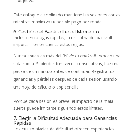
objetivo.
Este enfoque disciplinado mantiene las sesiones cortas
mientras maximiza tu posible pago por ronda.
6. Gestión del Bankroll en el Momento
Incluso en ráfagas rápidas, la disciplina del bankroll
importa. Ten en cuenta estas reglas:
Nunca apuestes más del
3% de tu bankroll total
en una
sola ronda.
Si pierdes tres veces consecutivas, haz una
pausa de un minuto antes de continuar.
Registra tus
ganancias y pérdidas después de cada sesión usando
una hoja de cálculo o app sencilla.
Porque cada sesión es breve, el impacto de la mala
suerte puede limitarse siguiendo estos límites.
7. Elegir la Dificultad Adecuada para Ganancias
Rápidas
Los cuatro niveles de dificultad ofrecen experiencias