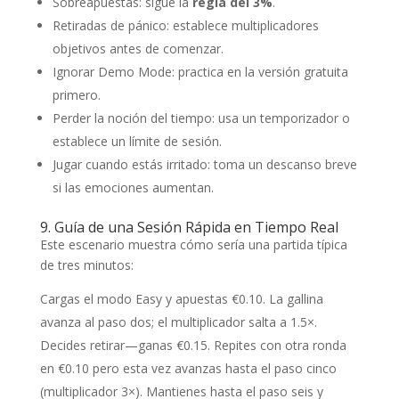
Sobreapuestas: sigue la
regla del 3%
.
Retiradas de pánico: establece multiplicadores
objetivos antes de comenzar.
Ignorar Demo Mode: practica en la versión gratuita
primero.
Perder la noción del tiempo: usa un temporizador o
establece un límite de sesión.
Jugar cuando estás irritado: toma un descanso breve
si las emociones aumentan.
9. Guía de una Sesión Rápida en Tiempo Real
Este escenario muestra cómo sería una partida típica
de tres minutos:
Cargas el modo Easy y apuestas €0.10.
La gallina
avanza al paso dos; el multiplicador salta a 1.5×.
Decides retirar—ganas €0.15.
Repites con otra ronda
en €0.10 pero esta vez avanzas hasta el paso cinco
(multiplicador 3×).
Mantienes hasta el paso seis y