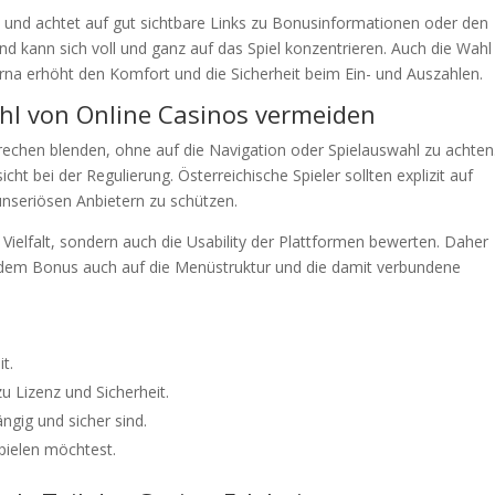
ll und achtet auf gut sichtbare Links zu Bonusinformationen oder den
kann sich voll und ganz auf das Spiel konzentrieren. Auch die Wahl
rna erhöht den Komfort und die Sicherheit beim Ein- und Auszahlen.
ahl von Online Casinos vermeiden
rechen blenden, ohne auf die Navigation oder Spielauswahl zu achten.
cht bei der Regulierung. Österreichische Spieler sollten explizit auf
unseriösen Anbietern zu schützen.
e Vielfalt, sondern auch die Usability der Plattformen bewerten. Daher
n dem Bonus auch auf die Menüstruktur und die damit verbundene
.
t.
u Lizenz und Sicherheit.
ngig und sicher sind.
spielen möchtest.