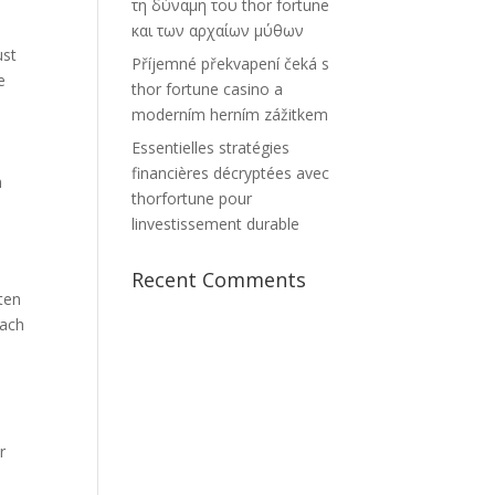
τη δύναμη του thor fortune
και των αρχαίων μύθων
ust
Příjemné překvapení čeká s
e
thor fortune casino a
moderním herním zážitkem
Essentielles stratégies
financières décryptées avec
n
thorfortune pour
linvestissement durable
Recent Comments
ten
nach
r