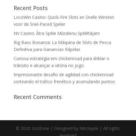
Recent Posts
LocoWin Casino: Quick‑Fire Slots en Snelle Winsten
voor de Snel‑Paced Speler
NV Casino: Ātra Spēle Mūsdienu Spēlētājam
Big Bass Bonanza: La Máquina de Slots de Pesca
Definitiva para Ganancias Rápidas
Curiosa estratégia em chickenroad para driblar o
trânsito e alcançar a vitória no jogo
Impresionante desafío de agilidad con chickenroad
sorteando el tráfico frenético y acumulando puntos
Recent Comments
© 2020 IzoStone | Designed by Mirolajski | All rights
reserved