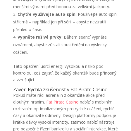
menšími výhrami před honbou za velkými jackpoty.
Chytře využívejte auto‑spin:
Používejte auto‑spin
střídmě – například jen při sérii – abyste neztratili
přehled o čase.
Vypněte rušivé prvky:
Během seancí vypněte
oznámení, abyste zůstali soustředění na výsledky
otáčení.
Tato opatření udrží energii vysokou a riziko pod
kontrolou, což zajistí, že každý okamžik bude přínosný
a vzrušující.
Závěr: Rychlá zkušenost v Fat Pirate Casino
Pokud máte rádi adrenalin z okamžité akce před
dlouhým hraním,
Fat Pirate Casino
nabízí s mobilním
rozhraním optimalizovaným pro rychlé otáčení, rychlé
časy a okamžité odměny. Design platformy podporuje
krátké dávky vysoké intenzity, zatímco nabízí nástroje
pro bezpečné řízení bankrollu a sociální interakce, které