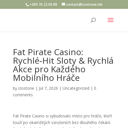
+389 76 22 00 88
contact@izostone.mk
Fat Pirate Casino:
Rychlé‑Hit Sloty & Rychlá
Akce pro Každého
Mobilního Hráče
by
izostone
|
Jul 7, 2026
|
Uncategorized
|
0
comments
Fat Pirate Casino si vybudovalo místo pro hráče, kteří
touží po okamžitých vzrušeních bez dlouhého čekání.