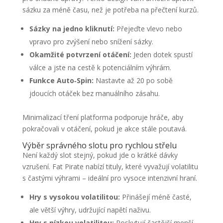
sázku za méně času, než je potřeba na přečtení kurzů.
Sázky na jedno kliknutí:
Přejeďte vlevo nebo
vpravo pro zvýšení nebo snížení sázky.
Okamžité potvrzení otáčení:
Jeden dotek spustí
válce a jste na cestě k potenciálním výhrám.
Funkce Auto‑Spin:
Nastavte až 20 po sobě
jdoucích otáček bez manuálního zásahu.
Minimalizací tření platforma podporuje hráče, aby
pokračovali v otáčení, pokud je akce stále poutavá.
Výběr správného slotu pro rychlou střelu
Není každý slot stejný, pokud jde o krátké dávky
vzrušení. Fat Pirate nabízí tituly, které vyvažují volatilitu
s častými výhrami – ideální pro vysoce intenzivní hraní.
Hry s vysokou volatilitou:
Přinášejí méně časté,
ale větší výhry, udržující napětí naživu.
Hry s nízkou volatilitou:
Poskytují častější menší