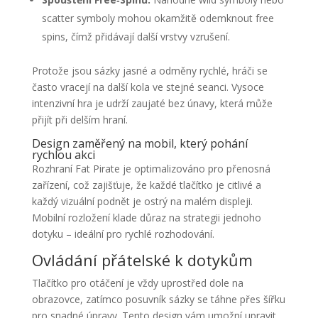
scatter symboly mohou okamžitě odemknout free
spins, čímž přidávají další vrstvy vzrušení.
Protože jsou sázky jasné a odměny rychlé, hráči se
často vracejí na další kola ve stejné seanci. Vysoce
intenzivní hra je udrží zaujaté bez únavy, která může
přijít při delším hraní.
Design zaměřený na mobil, který pohání
rychlou akci
Rozhraní Fat Pirate je optimalizováno pro přenosná
zařízení, což zajišťuje, že každé tlačítko je citlivé a
každý vizuální podnět je ostrý na malém displeji.
Mobilní rozložení klade důraz na strategii jednoho
dotyku – ideální pro rychlé rozhodování.
Ovládání přátelské k dotykům
Tlačítko pro otáčení je vždy uprostřed dole na
obrazovce, zatímco posuvník sázky se táhne přes šířku
pro snadné úpravy. Tento design vám umožní upravit