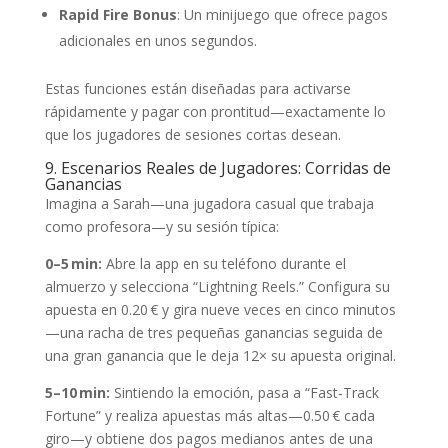
Rapid Fire Bonus
: Un minijuego que ofrece pagos
adicionales en unos segundos.
Estas funciones están diseñadas para activarse
rápidamente y pagar con prontitud—exactamente lo
que los jugadores de sesiones cortas desean.
9. Escenarios Reales de Jugadores: Corridas de
Ganancias
Imagina a Sarah—una jugadora casual que trabaja
como profesora—y su sesión típica:
0–5 min:
Abre la app en su teléfono durante el
almuerzo y selecciona “Lightning Reels.” Configura su
apuesta en 0.20 € y gira nueve veces en cinco minutos
—una racha de tres pequeñas ganancias seguida de
una gran ganancia que le deja 12× su apuesta original.
5–10 min:
Sintiendo la emoción, pasa a “Fast‑Track
Fortune” y realiza apuestas más altas—0.50 € cada
giro—y obtiene dos pagos medianos antes de una