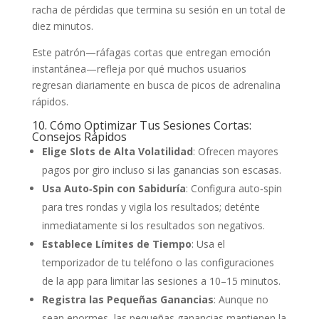
racha de pérdidas que termina su sesión en un total de
diez minutos.
Este patrón—ráfagas cortas que entregan emoción
instantánea—refleja por qué muchos usuarios
regresan diariamente en busca de picos de adrenalina
rápidos.
10. Cómo Optimizar Tus Sesiones Cortas:
Consejos Rápidos
Elige Slots de Alta Volatilidad
: Ofrecen mayores
pagos por giro incluso si las ganancias son escasas.
Usa Auto‑Spin con Sabiduría
: Configura auto‑spin
para tres rondas y vigila los resultados; deténte
inmediatamente si los resultados son negativos.
Establece Límites de Tiempo
: Usa el
temporizador de tu teléfono o las configuraciones
de la app para limitar las sesiones a 10–15 minutos.
Registra las Pequeñas Ganancias
: Aunque no
sean enormes, las pequeñas ganancias mantienen la