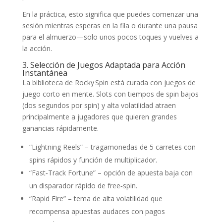
En la práctica, esto significa que puedes comenzar una
sesión mientras esperas en la fila o durante una pausa
para el almuerzo—solo unos pocos toques y vuelves a
la acción.
3. Selección de Juegos Adaptada para Acción
Instantánea
La biblioteca de Rocky Spin está curada con juegos de
juego corto en mente. Slots con tiempos de spin bajos
(dos segundos por spin) y alta volatilidad atraen
principalmente a jugadores que quieren grandes
ganancias rápidamente.
“Lightning Reels” – tragamonedas de 5 carretes con
spins rápidos y función de multiplicador.
“Fast‑Track Fortune” – opción de apuesta baja con
un disparador rápido de free‑spin.
“Rapid Fire” – tema de alta volatilidad que
recompensa apuestas audaces con pagos