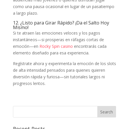
como una pausa ocasional en lugar de un pasatiempo
a largo plazo.
12. ¿Listo para Girar Rápido? ¡Da el Salto Hoy
Mismo!
Si te atraen las emociones veloces y los pagos
instantáneos—si prosperas en ráfagas cortas de
emoción—en
Rocky Spin casino
encontrarás cada
elemento diseñado para esa experiencia.
Regístrate ahora y experimenta la emoción de los slots
de alta intensidad pensados para quienes quieren
diversión rápida y furiosa—sin tutoriales largos ni
progresos lentos.
Recent Posts