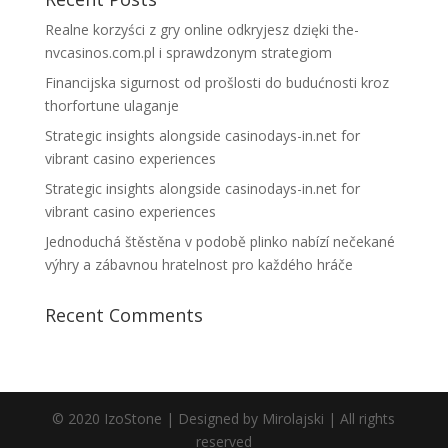
Realne korzyści z gry online odkryjesz dzięki the-
nvcasinos.com.pl i sprawdzonym strategiom
Financijska sigurnost od prošlosti do budućnosti kroz
thorfortune ulaganje
Strategic insights alongside casinodays-in.net for
vibrant casino experiences
Strategic insights alongside casinodays-in.net for
vibrant casino experiences
Jednoduchá štěstěna v podobě plinko nabízí nečekané
výhry a zábavnou hratelnost pro každého hráče
Recent Comments
© 2020 IzoStone | Designed by Mirolajski | All rights
reserved