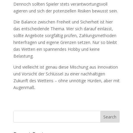
Dennoch sollten Spieler stets verantwortungsvoll
agieren und sich der potenziellen Risiken bewusst sein.
Die Balance zwischen Freiheit und Sicherheit ist hier
das entscheidende Thema. Wer sich darauf einlässt,
sollte Angebote sorgfältig prüfen, Zahlungsmethoden
hinterfragen und eigene Grenzen setzen. Nur so bleibt
das Wetten ein spannendes Hobby und keine
Belastung.
Und vielleicht ist genau diese Mischung aus Innovation
und Vorsicht der Schlüssel zu einer nachhaltigen
Zukunft des Wettens – ohne unnötige Hürden, aber mit
Augenmaß.