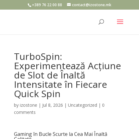
+389 76 22 00 88
contact@izostone.mk
TurboSpin:
Experimentează Acțiune
de Slot de Înaltă
Intensitate în Fiecare
Quick Spin
by
izostone
|
Jul 8, 2026
|
Uncategorized
|
0
comments
Gaming în Bucle Scurte la Cea Mai Înaltă