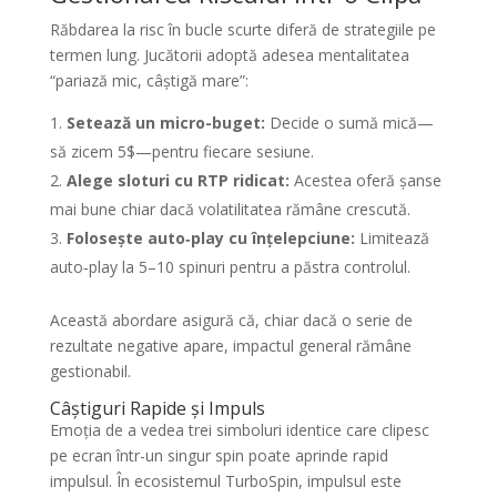
Răbdarea la risc în bucle scurte diferă de strategiile pe
termen lung. Jucătorii adoptă adesea mentalitatea
“pariază mic, câștigă mare”:
Setează un micro-buget:
Decide o sumă mică—
să zicem 5$—pentru fiecare sesiune.
Alege sloturi cu RTP ridicat:
Acestea oferă șanse
mai bune chiar dacă volatilitatea rămâne crescută.
Folosește auto‑play cu înțelepciune:
Limitează
auto‑play la 5–10 spinuri pentru a păstra controlul.
Această abordare asigură că, chiar dacă o serie de
rezultate negative apare, impactul general rămâne
gestionabil.
Câștiguri Rapide și Impuls
Emoția de a vedea trei simboluri identice care clipesc
pe ecran într-un singur spin poate aprinde rapid
impulsul. În ecosistemul TurboSpin, impulsul este