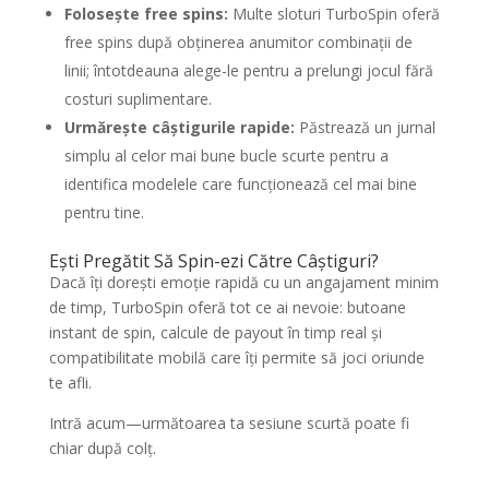
Folosește free spins:
Multe sloturi TurboSpin oferă
free spins după obținerea anumitor combinații de
linii; întotdeauna alege-le pentru a prelungi jocul fără
costuri suplimentare.
Urmărește câștigurile rapide:
Păstrează un jurnal
simplu al celor mai bune bucle scurte pentru a
identifica modelele care funcționează cel mai bine
pentru tine.
Ești Pregătit Să Spin-ezi Către Câștiguri?
Dacă îți dorești emoție rapidă cu un angajament minim
de timp, TurboSpin oferă tot ce ai nevoie: butoane
instant de spin, calcule de payout în timp real și
compatibilitate mobilă care îți permite să joci oriunde
te afli.
Intră acum—următoarea ta sesiune scurtă poate fi
chiar după colț.