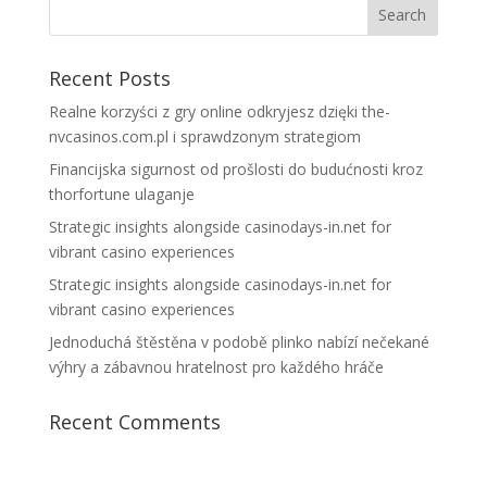
Recent Posts
Realne korzyści z gry online odkryjesz dzięki the-
nvcasinos.com.pl i sprawdzonym strategiom
Financijska sigurnost od prošlosti do budućnosti kroz
thorfortune ulaganje
Strategic insights alongside casinodays-in.net for
vibrant casino experiences
Strategic insights alongside casinodays-in.net for
vibrant casino experiences
Jednoduchá štěstěna v podobě plinko nabízí nečekané
výhry a zábavnou hratelnost pro každého hráče
Recent Comments