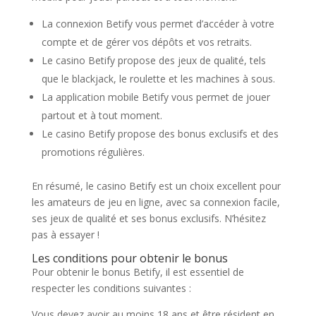
La connexion Betify vous permet d’accéder à votre
compte et de gérer vos dépôts et vos retraits.
Le casino Betify propose des jeux de qualité, tels
que le blackjack, le roulette et les machines à sous.
La application mobile Betify vous permet de jouer
partout et à tout moment.
Le casino Betify propose des bonus exclusifs et des
promotions régulières.
En résumé, le casino Betify est un choix excellent pour
les amateurs de jeu en ligne, avec sa connexion facile,
ses jeux de qualité et ses bonus exclusifs. N’hésitez
pas à essayer !
Les conditions pour obtenir le bonus
Pour obtenir le bonus Betify, il est essentiel de
respecter les conditions suivantes :
Vous devez avoir au moins 18 ans et être résident en