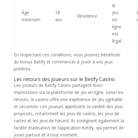
le
Âge
18
jeu
Résidence
minimum
ans
en
ligne
est
légal
En respectant ces conditions, vous pourrez bénéficier
du bonus Betify et commencer à jouer à vos jeux
préférés.
Les retours des joueurs sur le Betify Casino
Les joueurs de Betify Casino partagent leurs
impressions sur la plateforme de jeu en ligne. Selon les
retours, le casino offre une expérience de jeu agréable
et sécurisée. Les joueurs apprécient la variété des jeux
proposés, notamment les jeux de casino, les jeux de
cartes et les jeux de hasard. Ils soulignent également la
facilité d’utilisation de l’application Betify, qui permet de
jouer partout et à tout moment.