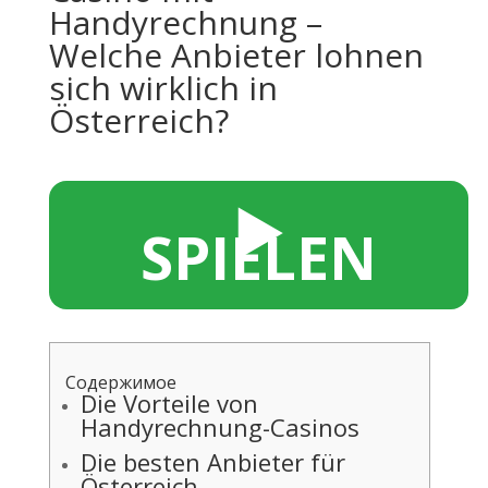
Handyrechnung –
Welche Anbieter lohnen
sich wirklich in
Österreich?
▶️
SPIELEN
Содержимое
Die Vorteile von
Handyrechnung-Casinos
Die besten Anbieter für
Österreich