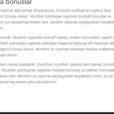
və bonuslar
əlumat əldə etmək istəyirsinizsə, mostbet azerbaycan saytına daxil
ınız tövsiyə olunur. Mostbet Azerbaijan saytında müxtəlif bonuslar və
 daha çox qazanmaq imkanı verir. Mosbet saytında qeydiyyatdan keçdik
iz.
sizdir. Mostbet saytında müxtəlif ödəniş üsulları mövcuddur, seperti
Mostbet azerbaijan saytında ödənişlər haqqında daha ətraflı məlumat əl
ğınız tövsiyə olunur. Mostbet az saytında ödənişlər barədə suallarını
siyə olunur.
əm olaraq dəyişdirilir, therefore, mostbet saytına daxil olaraq, bonus
ur. Mostbet azerbaycan saytında müxtəlif bonuslar və təkliflər mövcud
mkanı verir. Mostbet az saytında qeydiyyatdan keçdikdən sonra, siz də
qazanmaq imkanı əldə edə bilərsiniz.