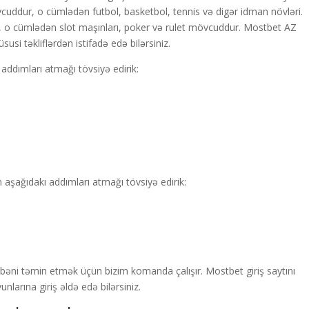
cuddur, o cümlədən futbol, basketbol, tennis və digər idman növləri.
ı, o cümlədən slot maşınları, poker və rulet mövcuddur. Mostbet AZ
usi təkliflərdən istifadə edə bilərsiniz.
ddımları atmağı tövsiyə edirik:
aşağıdakı addımları atmağı tövsiyə edirik:
bəni təmin etmək üçün bizim komanda çalışır. Mostbet giriş saytını
nlarına giriş əldə edə bilərsiniz.