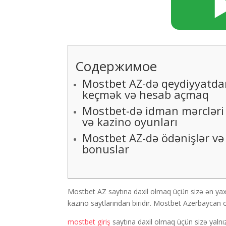
Содержимое
Mostbet AZ-də qeydiyyatd
keçmək və hesab açmaq
Mostbet-də idman mərcləri
və kazino oyunları
Mostbet AZ-də ödənişlər və
bonuslar
Mostbet AZ saytına daxil olmaq üçün sizə ən ya
kazino saytlarından biridir. Mostbet Azerbaycan o
mostbet giriş
saytına daxil olmaq üçün sizə yalnı