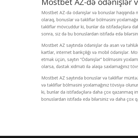
Mostbet AZ-də ödənişlər 
Mostbet AZ-də ödənişlər və bonuslar haqqında m
olaraq, bonuslar və təkliflər bölməsini yoxlamağ
təkliflər mövcuddur ki, bunlar da istifadəçilərə
sonra, siz də bu bonuslardan istifadə edə bilərsin
Mostbet AZ saytında ödənişlər də asan və təhlükə
kartlar, internet bankçılığı və mobil ödənişlər. 
etmək üçün, saytın “Ödənişlər” bölməsini yoxlama
olarsa, dəstək xidməti ilə əlaqə saxlamağınız töv
Mostbet AZ saytında bonuslar və təkliflər müntəz
və təkliflər bölməsini yoxlamağınız tövsiyə olun
ki, bunlar da istifadəçilərə daha çox qazanmaq i
bonuslardan istifadə edə bilərsiniz və daha çox 