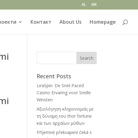
AL
MK
роекти
Контакт
About Us
Homepage
mi
Recent Posts
LiraSpin: De Snel‑Paced
Casino Ervaring voor Snelle
mi
Winsten
Αξιολόγηση κληρονομιάς με
τη δύναμη του thor fortune
και των αρχαίων μύθων
Příjemné překvapení čeká s