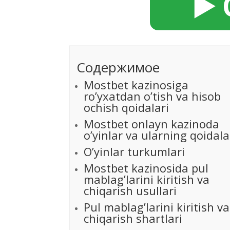
▶️
Содержимое
Mostbet kazinosiga
ro’yxatdan o’tish va hisob
ochish qoidalari
Mostbet onlayn kazinoda
o’yinlar va ularning qoidala
O’yinlar turkumlari
Mostbet kazinosida pul
mablag’larini kiritish va
chiqarish usullari
Pul mablag’larini kiritish va
chiqarish shartlari