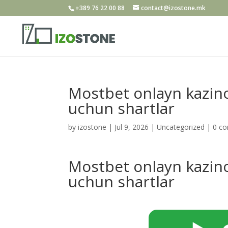
+389 76 22 00 88
contact@izostone.mk
Mostbet onlayn kazino
uchun shartlar
by
izostone
|
Jul 9, 2026
|
Uncategorized
|
0 c
Mostbet onlayn kazino
uchun shartlar