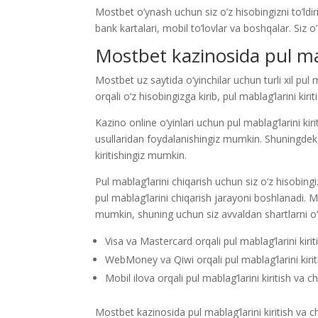
Mostbet o’ynash uchun siz o’z hisobingizni to’ldiri
bank kartalari, mobil to’lovlar va boshqalar. Siz o’
Mostbet kazinosida pul mabl
Mostbet uz saytida o‘yinchilar uchun turli xil pul m
orqali o‘z hisobingizga kirib, pul mablag’larini ki
Kazino online o‘yinlari uchun pul mablag’larini kir
usullaridan foydalanishingiz mumkin. Shuningdek,
kiritishingiz mumkin.
Pul mablag’larini chiqarish uchun siz o‘z hisobingi
pul mablag’larini chiqarish jarayoni boshlanadi. M
mumkin, shuning uchun siz avvaldan shartlarni o‘
Visa va Mastercard orqali pul mablag’larini kirit
WebMoney va Qiwi orqali pul mablag’larini kirit
Mobil ilova orqali pul mablag’larini kiritish va c
Mostbet kazinosida pul mablag’larini kiritish va c