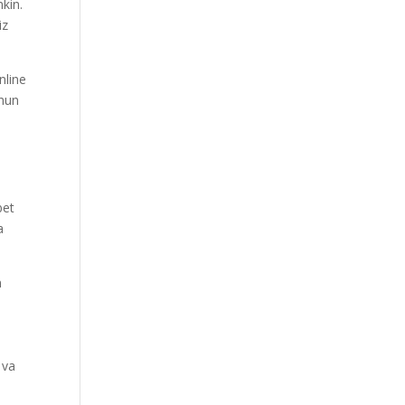
kin.
iz
nline
chun
bet
a
n
 va