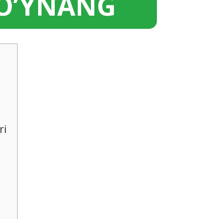
 O’YNANG
ri