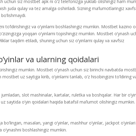
sh uchun siz mostbet apk ni o’z telefonizga yuklab olishingiz ham mum
ish juda qulay va tez amalga oshiriladi. Sizning ma’lumotlaringiz xavfs
 bo’lishmaydi.
ni to’ldirishingiz va o’yinlarni boshlashingiz mumkin. Mostbet kazino o
iz o’zizingizga yoqqan o’yinlarni topishingiz mumkin. Mostbet o’ynash u
iklar taqdim etiladi, shuning uchun siz o’yinlarni qulay va xavfsiz
yinlar va ularning qoidalari
a kirishingiz mumkin. Mostbet o’ynash uchun siz birinchi navbatda most
 mostbet uz saytiga kirib, o’yinlarni tanlab, o’z hisobingizni to’ldiring v
 jumladan, slot mashinalar, kartalar, ruletka va boshqalar. Har bir o’yi
t uz saytida o’yin qoidalari haqida batafsil ma’lumot olishingiz mumkin.
 bo’lingan, masalan, yangi o’yinlar, mashhur o’yinlar, jackpot o’yinlari
unda o’ynashni boshlashingiz mumkin.