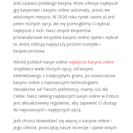
Jeśli szukasz polskiego kasyna, które oferuje najlepsze
gry kasynowe i kasyno online automaty, jesteś we
właściwym miejscu. W 2026 roku rynek casino pl jest
pełen różnych opcji, ale my pomogliśmy Ci wybrać
najlepsze z nich. Nasz zespół ekspertów
przeanalizował wszystkie kasyno online opinie i wybrał
te, które oferują najwyższy poziom rozrywki i
bezpieczeństwa.
Wśród polskich kasyn online
najlepsze kasyna online
znajdziesz wiele różnych opcji, od kasyno
internetowego z tradycyjnymi grami, po nowoczesne
kasyno online z najnowszymi technologiami.
Niezależnie od Twoich preferencji, mamy coś dla
Ciebie. Nasz ranking najlepszych kasyn online w Polsce
jest aktualizowany regularnie, aby zapewnić Ci dostęp
do najnowszych i najlepszych opcji.
Jeśli chcesz dowiedzieć się więcej o kasynie online i
jego ofercie, przeczytaj nasze recenzje i opinie innych