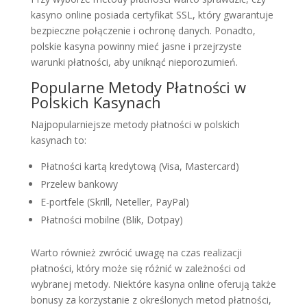
kasyno online posiada certyfikat SSL, który gwarantuje
bezpieczne połączenie i ochronę danych. Ponadto,
polskie kasyna powinny mieć jasne i przejrzyste
warunki płatności, aby uniknąć nieporozumień.
Popularne Metody Płatności w
Polskich Kasynach
Najpopularniejsze metody płatności w polskich
kasynach to:
Płatności kartą kredytową (Visa, Mastercard)
Przelew bankowy
E-portfele (Skrill, Neteller, PayPal)
Płatności mobilne (Blik, Dotpay)
Warto również zwrócić uwagę na czas realizacji
płatności, który może się różnić w zależności od
wybranej metody. Niektóre kasyna online oferują także
bonusy za korzystanie z określonych metod płatności,