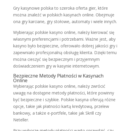
Gry kasynowe polska to szeroka oferta gier, które
można znaleźć w polskich kasynach online. Obejmuje
ona gry karciane, gry stołowe, automaty i wiele innych.
Wybierając polskie kasyno online, należy kierować się
własnymi preferencjami i potrzebami. Ważne jest, aby
kasyno było bezpieczne, oferowało dobrej jakości gry i
zapewniało profesjonalną obsługę klienta. Dzięki temu
można cieszyć się bezpiecznym i przyjemnym
doświadczeniem gry w kasynie internetowym.
Bezpieczne Metody Płatności w Kasynach
Online
Wybierając polskie kasyno online, należy zwrócić
uwagę na dostępne metody płatności, które powinny
być bezpieczne i szybkie. Polskie kasyna oferują różne
opcje, takie jak płatności kartą kredytową, przelew
bankowy, a także e-portfele, takie jak Skrill czy
Neteller.
Przy wyborze metody płatności warto sprawdzić, czy