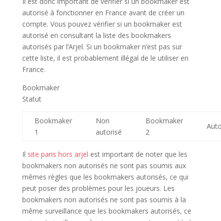
Il est donc important de vérifier si un bookmaker est
autorisé à fonctionner en France avant de créer un
compte. Vous pouvez vérifier si un bookmaker est
autorisé en consultant la liste des bookmakers
autorisés par l’Arjel. Si un bookmaker n’est pas sur
cette liste, il est probablement illégal de le utiliser en
France.
Bookmaker
Statut
Bookmaker
Non
Bookmaker
Auto
1
autorisé
2
Il
site paris hors arjel
est important de noter que les
bookmakers non autorisés ne sont pas soumis aux
mêmes règles que les bookmakers autorisés, ce qui
peut poser des problèmes pour les joueurs. Les
bookmakers non autorisés ne sont pas soumis à la
même surveillance que les bookmakers autorisés, ce