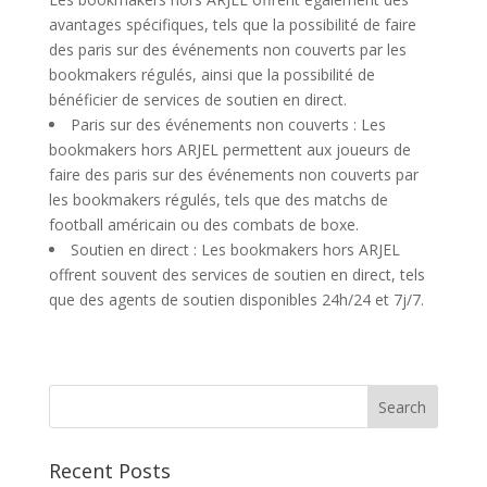
avantages spécifiques, tels que la possibilité de faire
des paris sur des événements non couverts par les
bookmakers régulés, ainsi que la possibilité de
bénéficier de services de soutien en direct.
Paris sur des événements non couverts : Les
bookmakers hors ARJEL permettent aux joueurs de
faire des paris sur des événements non couverts par
les bookmakers régulés, tels que des matchs de
football américain ou des combats de boxe.
Soutien en direct : Les bookmakers hors ARJEL
offrent souvent des services de soutien en direct, tels
que des agents de soutien disponibles 24h/24 et 7j/7.
Recent Posts