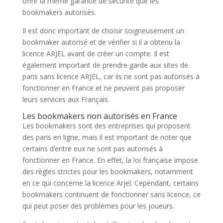
offrir la même garantie de sécurité que les
bookmakers autorisés.
Il est donc important de choisir soigneusement un
bookmaker autorisé et de vérifier si il a obtenu la
licence ARJEL avant de créer un compte. Il est
également important de prendre garde aux sites de
paris sans licence ARJEL, car ils ne sont pas autorisés à
fonctionner en France et ne peuvent pas proposer
leurs services aux Français.
Les bookmakers non autorisés en France
Les bookmakers sont des entreprises qui proposent
des paris en ligne, mais il est important de noter que
certains d’entre eux ne sont pas autorisés à
fonctionner en France. En effet, la loi française impose
des règles strictes pour les bookmakers, notamment
en ce qui concerne la licence Arjel. Cependant, certains
bookmakers continuent de fonctionner sans licence, ce
qui peut poser des problèmes pour les joueurs.