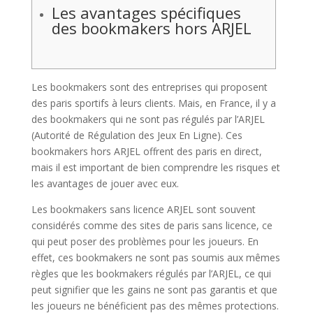
Les avantages spécifiques
des bookmakers hors ARJEL
Les bookmakers sont des entreprises qui proposent
des paris sportifs à leurs clients. Mais, en France, il y a
des bookmakers qui ne sont pas régulés par l’ARJEL
(Autorité de Régulation des Jeux En Ligne). Ces
bookmakers hors ARJEL offrent des paris en direct,
mais il est important de bien comprendre les risques et
les avantages de jouer avec eux.
Les bookmakers sans licence ARJEL sont souvent
considérés comme des sites de paris sans licence, ce
qui peut poser des problèmes pour les joueurs. En
effet, ces bookmakers ne sont pas soumis aux mêmes
règles que les bookmakers régulés par l’ARJEL, ce qui
peut signifier que les gains ne sont pas garantis et que
les joueurs ne bénéficient pas des mêmes protections.