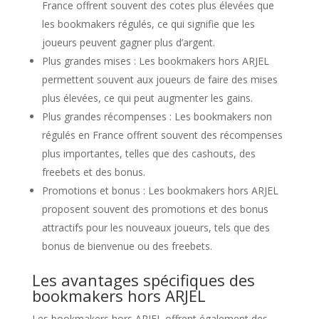
France offrent souvent des cotes plus élevées que
les bookmakers régulés, ce qui signifie que les
joueurs peuvent gagner plus d’argent.
Plus grandes mises : Les bookmakers hors ARJEL
permettent souvent aux joueurs de faire des mises
plus élevées, ce qui peut augmenter les gains.
Plus grandes récompenses : Les bookmakers non
régulés en France offrent souvent des récompenses
plus importantes, telles que des cashouts, des
freebets et des bonus.
Promotions et bonus : Les bookmakers hors ARJEL
proposent souvent des promotions et des bonus
attractifs pour les nouveaux joueurs, tels que des
bonus de bienvenue ou des freebets.
Les avantages spécifiques des
bookmakers hors ARJEL
Les bookmakers hors ARJEL offrent également des