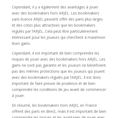
Cependant, il y a également des avantages à jouer
avec des bookmakers hors ARJEL. Les bookmakers
sans licence ARJEL peuvent offrir des paris plus larges
et des cotes plus attractives que les bookmakers
régulés par l’ARJEL. Cela peut être particulièrement
intéressant pour les joueurs qui cherchent à maximiser
leurs gains.
Cependant, il est important de bien comprendre les
risques de jouer avec des bookmakers hors ARJEL. Les
gains ne sont pas garantis et les joueurs ne bénéficient
pas des mêmes protections que les joueurs qui jouent
avec des bookmakers régulés par l’ARJEL. Il est donc
important de faire preuve de prudence et de bien
comprendre les conditions de jeu avant de commencer
à jouer.
En résumé, les bookmakers hors ARJEL en France
offrent des paris en direct, mais il est important de bien
comprendre les risques et les avantages de jouer avec