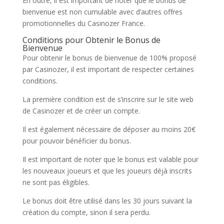
En outre, il est important de noter que le bonus de
bienvenue est non cumulable avec d’autres offres
promotionnelles du Casinozer France.
Conditions pour Obtenir le Bonus de
Bienvenue
Pour obtenir le bonus de bienvenue de 100% proposé
par Casinozer, il est important de respecter certaines
conditions.
La première condition est de s’inscrire sur le site web
de Casinozer et de créer un compte.
Il est également nécessaire de déposer au moins 20€
pour pouvoir bénéficier du bonus.
Il est important de noter que le bonus est valable pour
les nouveaux joueurs et que les joueurs déjà inscrits
ne sont pas éligibles.
Le bonus doit être utilisé dans les 30 jours suivant la
création du compte, sinon il sera perdu.