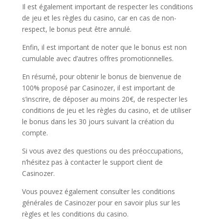
Il est également important de respecter les conditions
de jeu et les règles du casino, car en cas de non-
respect, le bonus peut être annulé.
Enfin, il est important de noter que le bonus est non
cumulable avec d’autres offres promotionnelles.
En résumé, pour obtenir le bonus de bienvenue de
100% proposé par Casinozer, il est important de
s’inscrire, de déposer au moins 20€, de respecter les
conditions de jeu et les règles du casino, et de utiliser
le bonus dans les 30 jours suivant la création du
compte.
Si vous avez des questions ou des préoccupations,
n’hésitez pas à contacter le support client de
Casinozer.
Vous pouvez également consulter les conditions
générales de Casinozer pour en savoir plus sur les
règles et les conditions du casino.