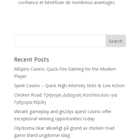
confiance et bénéficier de nombreux avantages.
Recent Posts
AllSpins Casino: Quick‑Fire Gaming for the Modern
Player
Spinit Casino – Quick High‑Intensity Slots & Live Action
Chicken Road: Γρήγορη Διάσχιση Κοτόπουλου για
Γρήγορα Κέρδη
Vibrant gameplay and grizzlys quest casino offer
exceptional winning opportunities today
Olyckorna ökar allvarligt på grund av chicken road
game bland ungdomar idag