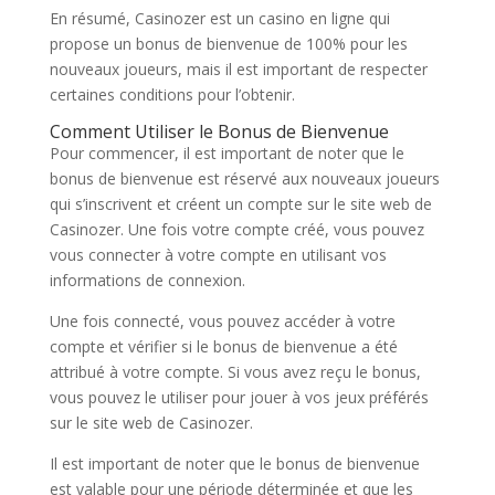
En résumé, Casinozer est un casino en ligne qui
propose un bonus de bienvenue de 100% pour les
nouveaux joueurs, mais il est important de respecter
certaines conditions pour l’obtenir.
Comment Utiliser le Bonus de Bienvenue
Pour commencer, il est important de noter que le
bonus de bienvenue est réservé aux nouveaux joueurs
qui s’inscrivent et créent un compte sur le site web de
Casinozer. Une fois votre compte créé, vous pouvez
vous connecter à votre compte en utilisant vos
informations de connexion.
Une fois connecté, vous pouvez accéder à votre
compte et vérifier si le bonus de bienvenue a été
attribué à votre compte. Si vous avez reçu le bonus,
vous pouvez le utiliser pour jouer à vos jeux préférés
sur le site web de Casinozer.
Il est important de noter que le bonus de bienvenue
est valable pour une période déterminée et que les