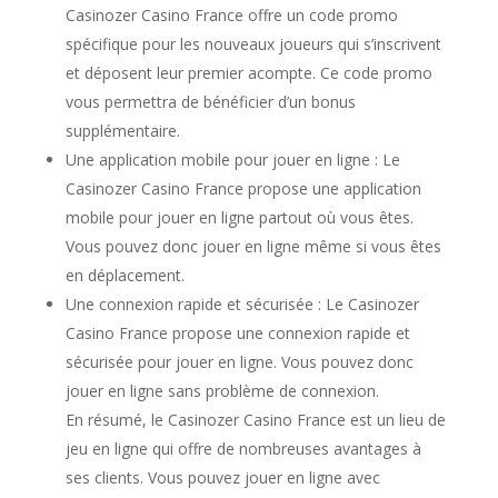
Casinozer Casino France offre un code promo
spécifique pour les nouveaux joueurs qui s’inscrivent
et déposent leur premier acompte. Ce code promo
vous permettra de bénéficier d’un bonus
supplémentaire.
Une application mobile pour jouer en ligne : Le
Casinozer Casino France propose une application
mobile pour jouer en ligne partout où vous êtes.
Vous pouvez donc jouer en ligne même si vous êtes
en déplacement.
Une connexion rapide et sécurisée : Le Casinozer
Casino France propose une connexion rapide et
sécurisée pour jouer en ligne. Vous pouvez donc
jouer en ligne sans problème de connexion.
En résumé, le Casinozer Casino France est un lieu de
jeu en ligne qui offre de nombreuses avantages à
ses clients. Vous pouvez jouer en ligne avec