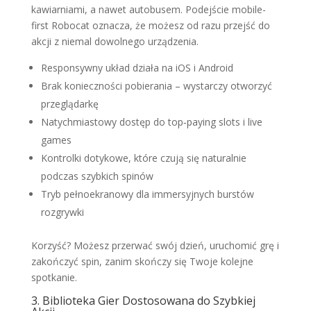
kawiarniami, a nawet autobusem. Podejście mobile-
first Robocat oznacza, że możesz od razu przejść do
akcji z niemal dowolnego urządzenia.
Responsywny układ działa na iOS i Android
Brak konieczności pobierania – wystarczy otworzyć
przeglądarkę
Natychmiastowy dostęp do top‑paying slots i live
games
Kontrolki dotykowe, które czują się naturalnie
podczas szybkich spinów
Tryb pełnoekranowy dla immersyjnych burstów
rozgrywki
Korzyść? Możesz przerwać swój dzień, uruchomić grę i
zakończyć spin, zanim skończy się Twoje kolejne
spotkanie.
3. Biblioteka Gier Dostosowana do Szybkiej