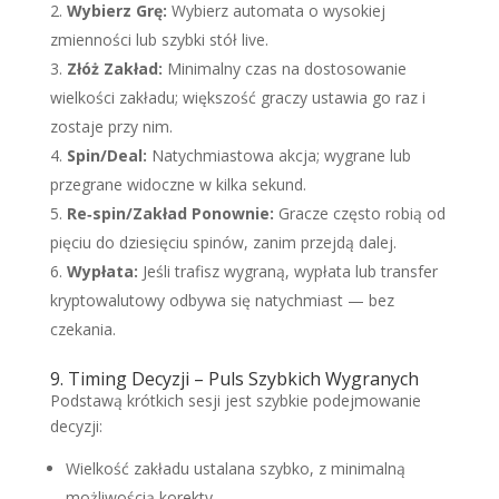
Wybierz Grę:
Wybierz automata o wysokiej
zmienności lub szybki stół live.
Złóż Zakład:
Minimalny czas na dostosowanie
wielkości zakładu; większość graczy ustawia go raz i
zostaje przy nim.
Spin/Deal:
Natychmiastowa akcja; wygrane lub
przegrane widoczne w kilka sekund.
Re‑spin/Zakład Ponownie:
Gracze często robią od
pięciu do dziesięciu spinów, zanim przejdą dalej.
Wypłata:
Jeśli trafisz wygraną, wypłata lub transfer
kryptowalutowy odbywa się natychmiast — bez
czekania.
9. Timing Decyzji – Puls Szybkich Wygranych
Podstawą krótkich sesji jest szybkie podejmowanie
decyzji:
Wielkość zakładu ustalana szybko, z minimalną
możliwością korekty.