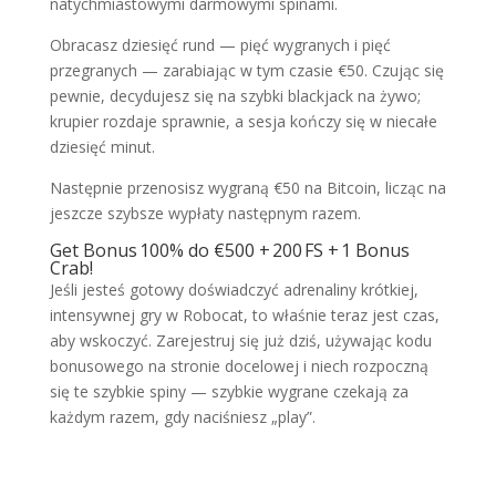
natychmiastowymi darmowymi spinami.
Obracasz dziesięć rund — pięć wygranych i pięć
przegranych — zarabiając w tym czasie €50. Czując się
pewnie, decydujesz się na szybki blackjack na żywo;
krupier rozdaje sprawnie, a sesja kończy się w niecałe
dziesięć minut.
Następnie przenosisz wygraną €50 na Bitcoin, licząc na
jeszcze szybsze wypłaty następnym razem.
Get Bonus 100% do €500 + 200 FS + 1 Bonus
Crab!
Jeśli jesteś gotowy doświadczyć adrenaliny krótkiej,
intensywnej gry w Robocat, to właśnie teraz jest czas,
aby wskoczyć. Zarejestruj się już dziś, używając kodu
bonusowego na stronie docelowej i niech rozpoczną
się te szybkie spiny — szybkie wygrane czekają za
każdym razem, gdy naciśniesz „play”.