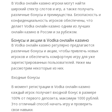
В Vodka онлайн казино игроки могут найти
широкий спектр слотов и игр, а также получать
различные бонусы и преимущества. Безопасность и
конфиденциальность игроков обеспечены, что
делает Vodka онлайн казино одним из лучших
онлайн казино в России и за рубежом.
Бонусы и акции в Vodka онлайн казино
В Vodka онлайн казино регулярно предлагаются
различные бонусы и акции, чтобы привлечь новых
игроков и обеспечить комфортную игру для уже
зарегистрированных пользователей. Ниже мы
рассмотрим некоторые из них.
Входные бонусы
В момент регистрации в Vodka онлайн казино
каждый игрок получает входной бонус в размере
100% от первого депозита, максимум 1000 рублей.
Это отличный способ начать игру и проверить
свои навыки.