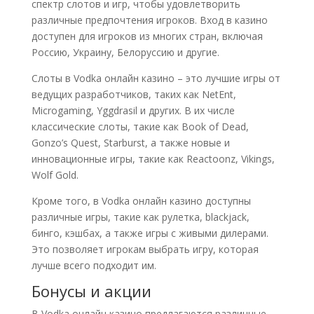
спектр слотов и игр, чтобы удовлетворить
различные предпочтения игроков. Вход в казино
доступен для игроков из многих стран, включая
Россию, Украину, Белоруссию и другие.
Слоты в Vodka онлайн казино – это лучшие игры от
ведущих разработчиков, таких как NetEnt,
Microgaming, Yggdrasil и других. В их числе
классические слоты, такие как Book of Dead,
Gonzo’s Quest, Starburst, а также новые и
инновационные игры, такие как Reactoonz, Vikings,
Wolf Gold.
Кроме того, в Vodka онлайн казино доступны
различные игры, такие как рулетка, blackjack,
бинго, кэшбах, а также игры с живыми дилерами.
Это позволяет игрокам выбрать игру, которая
лучше всего подходит им.
Бонусы и акции
В Vodka онлайн казино предлагаются различные