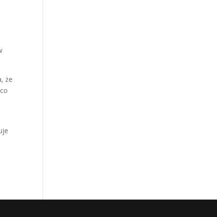
w
a, że
 co
uje