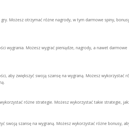
 gry. Możesz otrzymać różne nagrody, w tym darmowe spiny, bonus
ości wygrania. Możesz wygrać pieniądze, nagrody, a nawet darmowe
ości, aby zwiększyć swoją szansę na wygraną. Możesz wykorzystać r
ną.
ykorzystać różne strategie. Możesz wykorzystać takie strategie, jak
zyć swoją szansę na wygraną. Możesz wykorzystać różne bonusy, ab