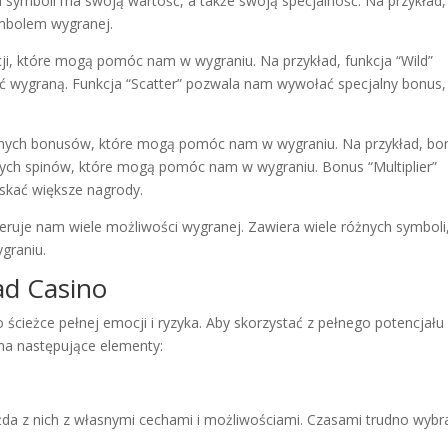
tych symboli ma swoją wartość, a także swoją specjalność. Na przykład,
ymbolem wygranej.
cji, które mogą pomóc nam w wygraniu. Na przykład, funkcja “Wild”
ć wygraną. Funkcja “Scatter” pozwala nam wywołać specjalny bonus,
różnych bonusów, które mogą pomóc nam w wygraniu. Na przykład, bo
ych spinów, które mogą pomóc nam w wygraniu. Bonus “Multiplier”
skać większe nagrody.
feruje nam wiele możliwości wygranej. Zawiera wiele różnych symboli
graniu.
ad Casino
cieżce pełnej emocji i ryzyka. Aby skorzystać z pełnego potencjału 
na następujące elementy:
ażda z nich z własnymi cechami i możliwościami. Czasami trudno wybr