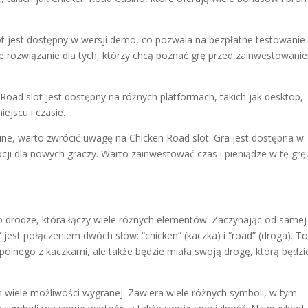
t jest dostępny w wersji demo, co pozwala na bezpłatne testowanie
lne rozwiązanie dla tych, którzy chcą poznać grę przed zainwestowani
Road slot jest dostępny na różnych platformach, takich jak desktop,
ejscu i czasie.
ne, warto zwrócić uwagę na Chicken Road slot. Gra jest dostępna w
cji dla nowych graczy. Warto zainwestować czas i pieniądze w tę grę
 drodze, która łączy wiele różnych elementów. Zaczynając od samej
jest połączeniem dwóch słów: “chicken” (kaczka) i “road” (droga). T
spólnego z kaczkami, ale także będzie miała swoją drogę, którą będz
m wiele możliwości wygranej. Zawiera wiele różnych symboli, w tym