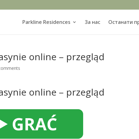
Parkline Residences
За нас
Останати п
asynie online – przegląd
comments
asynie online – przegląd
▶️ GRAĆ