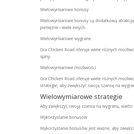
Wielowymiarowe bonusy
Wielowymiarowe bonusy są dodatkową atrakcją
pieniężne i wiele innych.
Wielowymiarowe wygrane
Gra Chicken Road oferuje wiele różnych możliw
spiny.
Wielowymiarowe możliwości
Gra Chicken Road oferuje wiele różnych możliw
strategie, aby zwiększyć swoją szansę na wygra
Wielowymiarowe strategie
Aby zwiększyć swoją szansę na wygraną, warto w
Wykorzystanie bonusów
Wykorzystanie bonusów jest ważne, aby zwięks